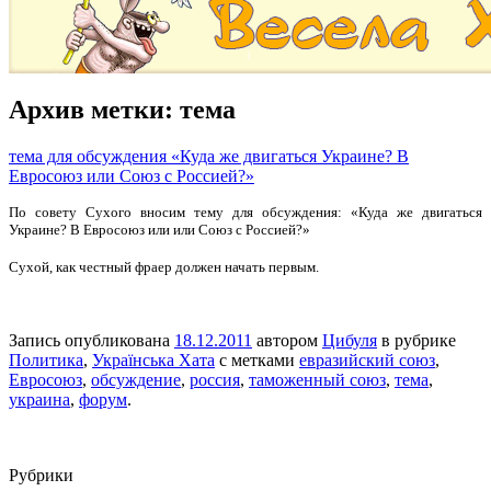
Архив метки:
тема
тема для обсуждения «Куда же двигаться Украине? В
Евросоюз или Союз с Россией?»
По совету Сухого вносим тему для обсуждения: «Куда же двигаться
Украине? В Евросоюз или или Союз с Россией?»
Сухой, как честный фраер должен начать первым.
Запись опубликована
18.12.2011
автором
Цибуля
в рубрике
Политика
,
Українська Хата
с метками
евразийский союз
,
Евросоюз
,
обсуждение
,
россия
,
таможенный союз
,
тема
,
украина
,
форум
.
Рубрики