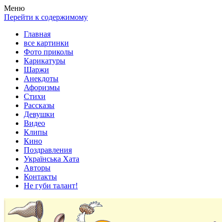
Весела хата — прикольные картинки, смешные истории,
Покажем всем ваши фото приколы, карикатуры, шаржи, стихи,
Меню
клипы!
рассказы, видео и песни!
Перейти к содержимому
Главная
все картинки
Фото приколы
Карикатуры
Шаржи
Анекдоты
Афоризмы
Стихи
Рассказы
Девушки
Видео
Клипы
Кино
Поздравления
Українська Хата
Авторы
Контакты
Не губи талант!