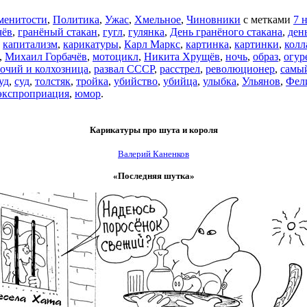
менитости
,
Политика
,
Ужас
,
Хмельное
,
Чиновники
с метками
7 
чёв
,
гранёный стакан
,
гугл
,
гулянка
,
День гранёного стакана
,
ден
,
капитализм
,
карикатуры
,
Карл Маркс
,
картинка
,
картинки
,
кол
,
Михаил Горбачёв
,
мотоцикл
,
Никита Хрущёв
,
ночь
,
образ
,
огур
очий и колхозница
,
развал СССР
,
расстрел
,
революционер
,
самы
уд
,
суд
,
толстяк
,
тройка
,
убийство
,
убийца
,
улыбка
,
Ульянов
,
Фел
экспроприация
,
юмор
.
Карикатуры про шута и короля
Валерий Каненков
«Последняя шутка»