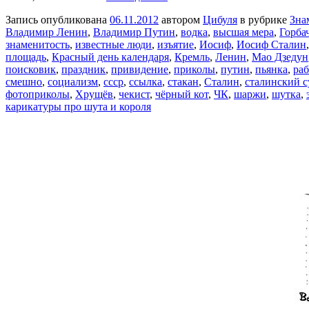
Запись опубликована
06.11.2012
автором
Цибуля
в рубрике
Зна
Владимир Ленин
,
Владимир Путин
,
водка
,
высшая мера
,
Горба
знаменитость
,
известные люди
,
изъятие
,
Иосиф
,
Иосиф Сталин
площадь
,
Красный день календаря
,
Кремль
,
Ленин
,
Мао Дзедун
поисковик
,
праздник
,
привидение
,
приколы
,
путин
,
пьянка
,
раб
смешно
,
социализм
,
ссср
,
ссылка
,
стакан
,
Сталин
,
сталинский с
фотоприколы
,
Хрущёв
,
чекист
,
чёрный кот
,
ЧК
,
шаржи
,
шутка
,
карикатуры про шута и короля