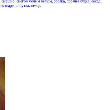
,
смешно
,
снегом белым белым
,
собака
,
собачья будка
,
сосед
,
рж
,
шаржи
,
шутка
,
юмор
.