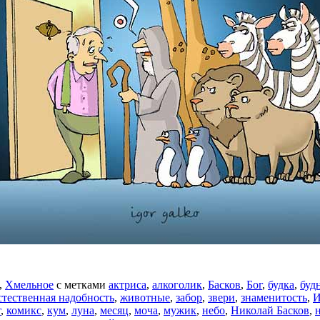
,
Хмельное
с метками
актриса
,
алкоголик
,
Басков
,
Бог
,
будка
,
буд
стественная надобность
,
животные
,
забор
,
звери
,
знаменитость
,
И
г
,
комикс
,
кум
,
луна
,
месяц
,
моча
,
мужик
,
небо
,
Николай Басков
,