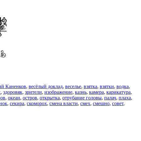
ий Каненков
,
весёлый доклад
,
веселье
,
взятка
,
взятки
,
водка
,
к
,
здоровяк
,
зрители
,
изображение
,
казнь
,
камера
,
карикатура
,
ров
,
океан
,
остров
,
открытка
,
отрубание головы
,
палач
,
плаха
,
нок
,
секира
,
скоморох
,
смена власти
,
смех
,
смешно
,
совет
,