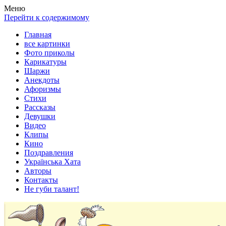
Весела хата — прикольные картинки, смешные истории, клипы
Покажем всем ваши фото приколы, карикатуры, шаржи, стихи, 
Меню
Перейти к содержимому
Главная
все картинки
Фото приколы
Карикатуры
Шаржи
Анекдоты
Афоризмы
Стихи
Рассказы
Девушки
Видео
Клипы
Кино
Поздравления
Українська Хата
Авторы
Контакты
Не губи талант!