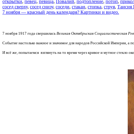
открытки
,
певец
,
певица
,
Повалий
,
подтопление
,
потоп
,
прико
сосед сверху
,
сосед снизу
,
соседи
,
стакан
,
стопка
,
струя
,
Таисия
7 ноября — красный день календаря? Картинки и видео.
7 ноября 1917 года свершилась
Великая Октябрьская Социалистическая Рев
Событие настолько важное и значимое для народов Российской Империи, а пос
И всё же, попытаемся взглянуть на то время через кривое и мутное стекло ок