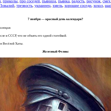
л
,
приколы
,
про соседей
,
пьяница
,
пьянка
,
радость
,
рисунок
,
смех
 Повалий
,
трезвость
,
украинец
,
хмель
,
хорошие соседи
,
хохол
,
ша
7 ноября — красный день календаря?
олюция.
ле и СССР, что не объять его одной статейкой.
он Весёлой Хаты.
Железный Феликс