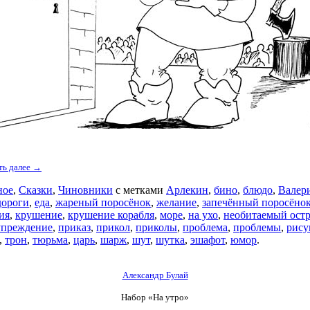
ть далее →
ное
,
Сказки
,
Чиновники
с метками
Арлекин
,
бино
,
блюдо
,
Валер
дороги
,
еда
,
жареный поросёнок
,
желание
,
запечённый поросёно
ия
,
крушение
,
крушение корабля
,
море
,
на ухо
,
необитаемый ост
упреждение
,
приказ
,
прикол
,
приколы
,
проблема
,
проблемы
,
рису
,
трон
,
тюрьма
,
царь
,
шарж
,
шут
,
шутка
,
эшафот
,
юмор
.
Александр Булай
Набор «На утро»