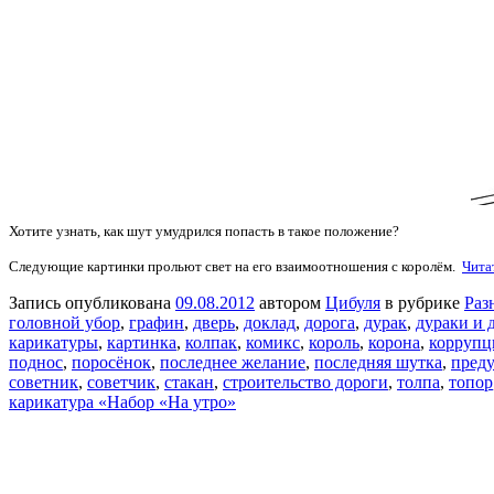
Хотите узнать, как шут умудрился попасть в такое положение?
Следующие картинки прольют свет на его взаимоотношения с королём.
Чита
Запись опубликована
09.08.2012
автором
Цибуля
в рубрике
Раз
головной убор
,
графин
,
дверь
,
доклад
,
дорога
,
дурак
,
дураки и 
карикатуры
,
картинка
,
колпак
,
комикс
,
король
,
корона
,
коррупц
поднос
,
поросёнок
,
последнее желание
,
последняя шутка
,
пред
советник
,
советчик
,
стакан
,
строительство дороги
,
толпа
,
топор
карикатура «Набор «На утро»