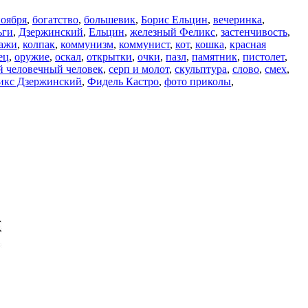
ноября
,
богатство
,
большевик
,
Борис Ельцин
,
вечеринка
,
ьги
,
Дзержинский
,
Ельцин
,
железный Феликс
,
застенчивость
,
лажи
,
колпак
,
коммунизм
,
коммунист
,
кот
,
кошка
,
красная
ец
,
оружие
,
оскал
,
открытки
,
очки
,
пазл
,
памятник
,
пистолет
,
й человечный человек
,
серп и молот
,
скульптура
,
слово
,
смех
,
икс Дзержинский
,
Фидель Кастро
,
фото приколы
,