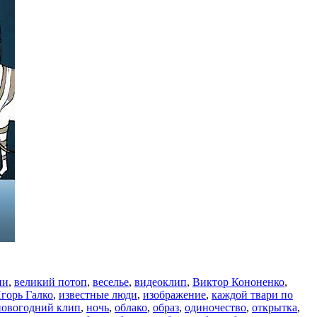
ни
,
великий потоп
,
веселье
,
видеоклип
,
Виктор Кононенко
,
горь Галко
,
известные люди
,
изображение
,
каждой твари по
новогодний клип
,
ночь
,
облако
,
образ
,
одиночество
,
открытка
,