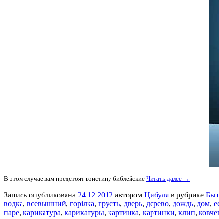
В этом случае вам предстоят воистину библейские
Читать далее →
Запись опубликована
24.12.2012
автором
Цибуля
в рубрике
Быт
водка
,
всевышний
,
горілка
,
грусть
,
дверь
,
дерево
,
дождь
,
дом
,
е
паре
,
карикатура
,
карикатуры
,
картинка
,
картинки
,
клип
,
ковче