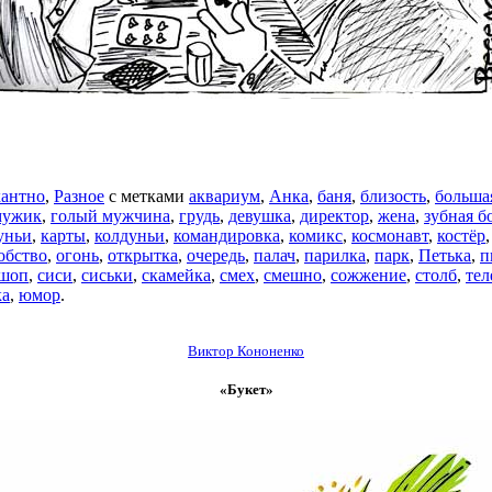
антно
,
Разное
с метками
аквариум
,
Анка
,
баня
,
близость
,
больша
мужик
,
голый мужчина
,
грудь
,
девушка
,
директор
,
жена
,
зубная б
уньи
,
карты
,
колдуньи
,
командировка
,
комикс
,
космонавт
,
костёр
обство
,
огонь
,
открытка
,
очередь
,
палач
,
парилка
,
парк
,
Петька
,
п
-шоп
,
сиси
,
сиськи
,
скамейка
,
смех
,
смешно
,
сожжение
,
столб
,
тел
ка
,
юмор
.
Виктор Кононенко
«Букет»