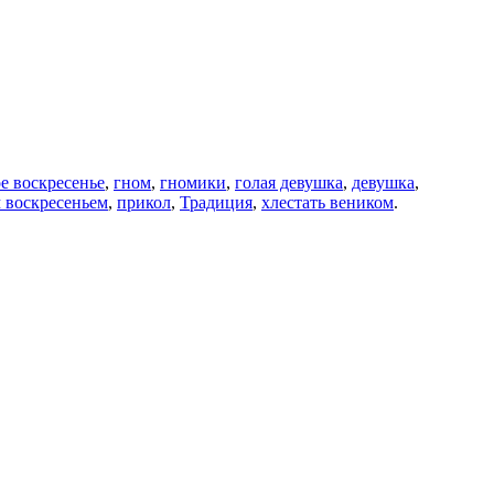
е воскресенье
,
гном
,
гномики
,
голая девушка
,
девушка
,
 воскресеньем
,
прикол
,
Традиция
,
хлестать веником
.