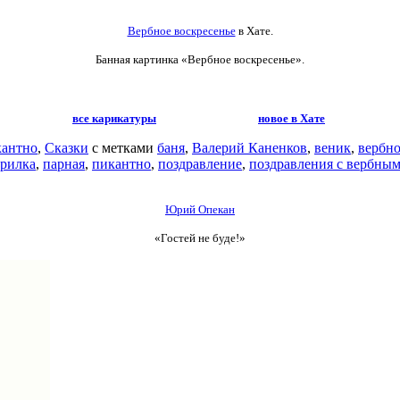
Вербное воскресенье
в Хате.
Банная картинка
«Вербное воскресенье».
все карикатуры
новое в Хате
антно
,
Сказки
с метками
баня
,
Валерий Каненков
,
веник
,
вербно
рилка
,
парная
,
пикантно
,
поздравление
,
поздравления с вербным
Юрий Опекан
«Гостей не буде!»