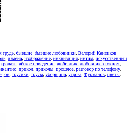
я грудь
,
бывшие
,
бывшие любовники
,
Валерий Каненков
,
оль
,
измена
,
изображение
,
инквизиция
,
интим
,
искусственный
,
кровать
,
лёгкое поведение
,
любовник
,
любовник за окном
,
икантно
,
прикол
,
приколы
,
прошлое
,
разговор по телефону
,
ефон
,
трусики
,
трусы
,
уборщица
,
угроза
,
Фурманов
,
цветы
,