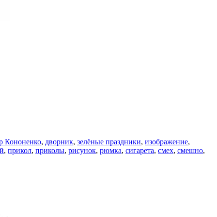
р Кононенко
,
дворник
,
зелёные праздники
,
изображение
,
ей
,
прикол
,
приколы
,
рисунок
,
рюмка
,
сигарета
,
смех
,
смешно
,