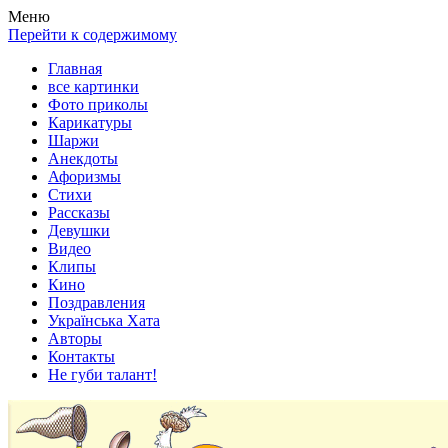
Весела хата — прикольные картинки, смешные истории, клипы
Покажем всем ваши фото приколы, карикатуры, шаржи, стихи, 
Меню
Перейти к содержимому
Главная
все картинки
Фото приколы
Карикатуры
Шаржи
Анекдоты
Афоризмы
Стихи
Рассказы
Девушки
Видео
Клипы
Кино
Поздравления
Українська Хата
Авторы
Контакты
Не губи талант!