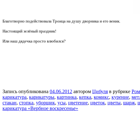
Благотворно подействовала Троица на душу дворника и его веник.
Настоящий зелёный праздник!
Или наш дядечка просто влюбился?
Запись опубликована
04.06.2012
автором
Цибуля
в рубрике
Ром
карикатура
,
карикатуры
,
картинка
,
кепка
,
комикс
,
курение
,
мет
стакан
,
стопка
,
уборщик
,
усы
,
цветение
,
цветок
,
цветы
,
шарж
,
карикатура «Вербное воскресенье»