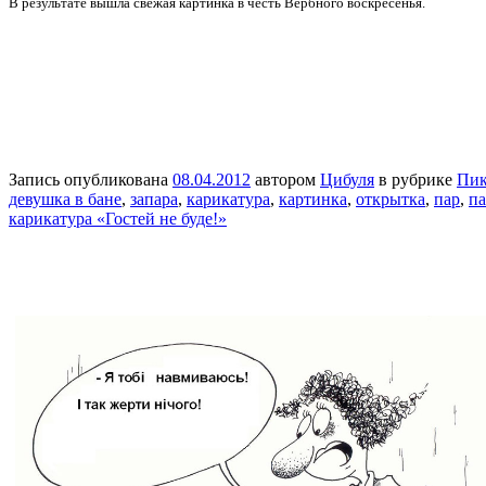
В результате вышла свежая картинка в честь Вербного воскресенья.
Запись опубликована
08.04.2012
автором
Цибуля
в рубрике
Пик
девушка в бане
,
запара
,
карикатура
,
картинка
,
открытка
,
пар
,
па
карикатура «Гостей не буде!»