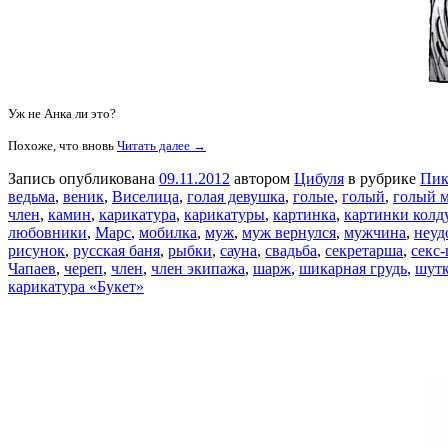
Уж не Анка ли это?
Похоже, что вновь
Читать далее →
Запись опубликована
09.11.2012
автором
Цибуля
в рубрике
Пик
ведьма
,
веник
,
Виселица
,
голая девушка
,
голые
,
голый
,
голый 
член
,
камин
,
карикатура
,
карикатуры
,
картинка
,
картинки колд
любовники
,
Марс
,
мобилка
,
муж
,
муж вернулся
,
мужчина
,
неуд
рисунок
,
русская баня
,
рыбки
,
сауна
,
свадьба
,
секретарша
,
секс
Чапаев
,
череп
,
член
,
член экипажа
,
шарж
,
шикарная грудь
,
шут
карикатура «Букет»