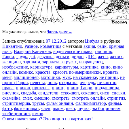
Мы уже все привыкли, что
Читать далее →
Запись опубликована
07.12.2012
автором
Цибуля
в рубрике
Пикантно
,
Разное
,
Романтика
с метками
акция
,
байк
,
брачная
ночь
,
Валерий Каненков
,
водительские права
,
гаишник
,
Гарри
,
грудь
,
даі
,
девушка
,
деньги
,
дидло
,
ДПС
,
жена
,
жених
,
женщина
,
зарплата
,
зарплата в трусах
,
извращенец
,
изображение
,
карикатура
,
карикатуры
,
картинка
,
кино
,
кино
онлайн
,
комикс
,
красота
,
красота по-американски
,
кровать
,
мент
,
милиционер
,
мотоцикл
,
муж
,
на скамейке
,
не принц
,
не
принц Гарри
,
невеста
,
ночь
,
открытка
,
очередь
,
пикантно
,
права
,
прикол
,
приколы
,
принц
,
принц Гарри
,
продавщица
,
рисунок
,
свадьба
,
свидетели
,
секс-шоп
,
сексшоп
,
сиси
,
сиськи
,
скамейка
,
смех
,
смешно
,
смотреть
,
смотреть онлайн
,
стриптиз
,
стриптизёрша
,
трусы
,
фільм онлайн
,
фаллоимитатор
,
фильм
,
фото
,
фотоаппарат
,
член
,
шарж
,
шест
,
шутка
,
эксбиционизм
,
эксбиционист
,
юмор
.
О ком плачет закон? Это видно на картинках!