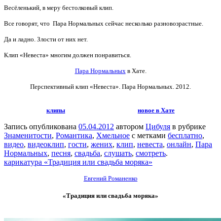
Весёленький, в меру бестолковый клип.
Все говорят, что Пара Нормальных сейчас несколько разновозрастные.
Да и ладно. Злости от них нет.
Клип «Невеста» многим должен понравиться.
Пара Нормальных
в Хате.
Перспективный клип «Невеста».
Пара Нормальных. 2012.
клипы
новое в Хате
Запись опубликована
05.04.2012
автором
Цибуля
в рубрике
Знаменитости
,
Романтика
,
Хмельное
с метками
бесплатно
,
видео
,
видеоклип
,
гости
,
жених
,
клип
,
невеста
,
онлайн
,
Пара
Нормальных
,
песня
,
свадьба
,
слушать
,
смотреть
.
карикатура «Традиция или свадьба моряка»
Евгений Романенко
«Традиция или свадьба моряка»