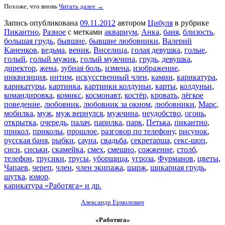
Похоже, что вновь
Читать далее →
Запись опубликована
09.11.2012
автором
Цибуля
в рубрике
Пикантно
,
Разное
с метками
аквариум
,
Анка
,
баня
,
близость
,
большая грудь
,
бывшие
,
бывшие любовники
,
Валерий
Каненков
,
ведьма
,
веник
,
Виселица
,
голая девушка
,
голые
,
голый
,
голый мужик
,
голый мужчина
,
грудь
,
девушка
,
директор
,
жена
,
зубная боль
,
измена
,
изображение
,
инквизиция
,
интим
,
искусственный член
,
камин
,
карикатура
,
карикатуры
,
картинка
,
картинки колдуньи
,
карты
,
колдуньи
,
командировка
,
комикс
,
космонавт
,
костёр
,
кровать
,
лёгкое
поведение
,
любовник
,
любовник за окном
,
любовники
,
Марс
,
мобилка
,
муж
,
муж вернулся
,
мужчина
,
неудобство
,
огонь
,
открытка
,
очередь
,
палач
,
парилка
,
парк
,
Петька
,
пикантно
,
прикол
,
приколы
,
прошлое
,
разговор по телефону
,
рисунок
,
русская баня
,
рыбки
,
сауна
,
свадьба
,
секретарша
,
секс-шоп
,
сиси
,
сиськи
,
скамейка
,
смех
,
смешно
,
сожжение
,
столб
,
телефон
,
трусики
,
трусы
,
уборщица
,
угроза
,
Фурманов
,
цветы
,
Чапаев
,
череп
,
член
,
член экипажа
,
шарж
,
шикарная грудь
,
шутка
,
юмор
.
карикатура «Работяга» и др.
Александр Ермолович
«Работяга»