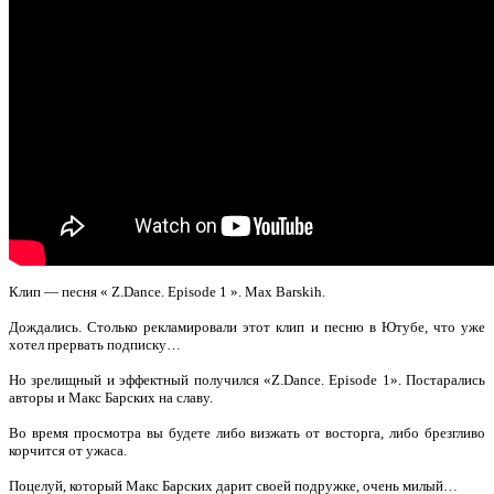
Клип — песня « Z.Dance. Episode 1 ». Max Barskih.
Дождались. Столько рекламировали этот клип и песню в Ютубе, что уже
хотел прервать подписку…
Но зрелищный и эффектный получился «Z.Dance. Episode 1». Постарались
авторы и Макс Барских на славу.
Во время просмотра вы будете либо визжать от восторга, либо брезгливо
корчится от ужаса.
Поцелуй, который Макс Барских дарит своей подружке, очень милый…