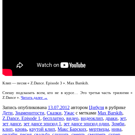
Клип — песня « Z.Dance. Episode 3 ». Max Barskih.
Спешу подсказать всем, кто не в курсе… Это третья часть трилогии «
Z.Dance ».
Читать далее →
Запись опубликована
13.07.2012
автором
Цибуля
в рубрике
Дети
,
Знаменитости
,
Сказки
,
Ужас
с метками
Max Barskih
,
Z.Dance. Episode 1
,
бесплатно
,
видео
,
видеоклип
,
драки
,
зет
,
зет дансе
,
зет дансе эпизод 1
,
зет дансе эпизод один
,
Зомби
,
клип
,
кровь
,
крутой клип
,
Макс Барских
,
мертвецы
,
нива
,
онлайн
,
песня
,
свадьба
,
слушать
,
смерть
,
смотреть
,
супер
,