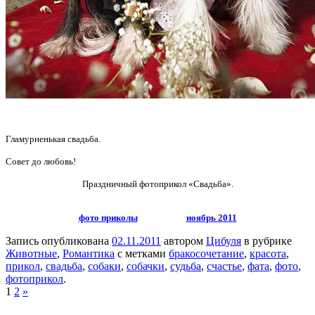
Гламурненькая свадьба.
Совет до любовь!
Праздничный фотоприкол «Свадьба».
фото приколы
ноябрь 2011
Запись опубликована
02.11.2011
автором
Цибуля
в рубрике
Животные
,
Романтика
с метками
бракосочетание
,
красота
,
прикол
,
свадьба
,
собаки
,
собачки
,
судьба
,
счастье
,
фата
,
фото
,
фотоприкол
.
1
2
»