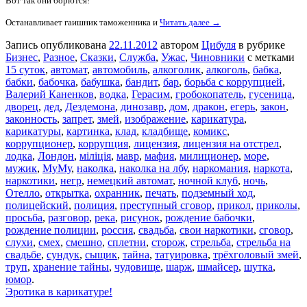
Вот так они борются!
Останавливает гаишник таможенника и
Читать далее →
Запись опубликована
22.11.2012
автором
Цибуля
в рубрике
Бизнес
,
Разное
,
Сказки
,
Служба
,
Ужас
,
Чиновники
с метками
15 суток
,
автомат
,
автомобиль
,
алкоголик
,
алкоголь
,
бабка
,
бабки
,
бабочка
,
бабушка
,
бандит
,
бар
,
борьба с коррупцией
,
Валерий Каненков
,
водка
,
Герасим
,
гробокопатель
,
гусеница
,
дворец
,
дед
,
Дездемона
,
динозавр
,
дом
,
дракон
,
егерь
,
закон
,
законность
,
запрет
,
змей
,
изображение
,
карикатура
,
карикатуры
,
картинка
,
клад
,
кладбище
,
комикс
,
коррупционер
,
коррупция
,
лицензия
,
лицензия на отстрел
,
лодка
,
Лондон
,
міліція
,
мавр
,
мафия
,
милиционер
,
море
,
мужик
,
МуМу
,
наколка
,
наколка на лбу
,
наркомания
,
наркота
,
наркотики
,
негр
,
немецкий автомат
,
ночной клуб
,
ночь
,
Отелло
,
открытка
,
охранник
,
печать
,
подземный ход
,
полицейский
,
полиция
,
преступный сговор
,
прикол
,
приколы
,
просьба
,
разговор
,
река
,
рисунок
,
рождение бабочки
,
рождение полиции
,
россия
,
свадьба
,
свои наркотики
,
сговор
,
слухи
,
смех
,
смешно
,
сплетни
,
сторож
,
стрельба
,
стрельба на
свадьбе
,
сундук
,
сыщик
,
тайна
,
татуировка
,
трёхголовый змей
,
труп
,
хранение тайны
,
чудовище
,
шарж
,
шмайсер
,
шутка
,
юмор
.
Эротика в карикатуре!