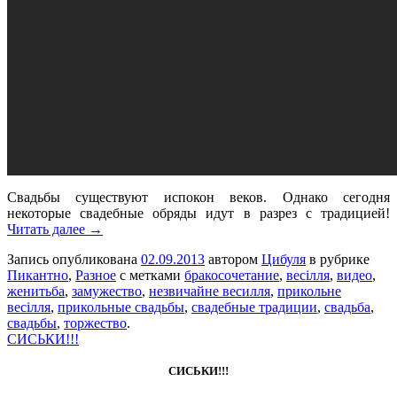
Свадьбы существуют испокон веков. Однако сегодня
некоторые свадебные обряды идут в разрез с традицией!
Читать далее →
Запись опубликована
02.09.2013
автором
Цибуля
в рубрике
Пикантно
,
Разное
с метками
бракосочетание
,
весілля
,
видео
,
женитьба
,
замужество
,
незвичайне весилля
,
прикольне
весілля
,
прикольные свадьбы
,
свадебные традиции
,
свадьба
,
свадьбы
,
торжество
.
СИСЬКИ!!!
СИСЬКИ!!!