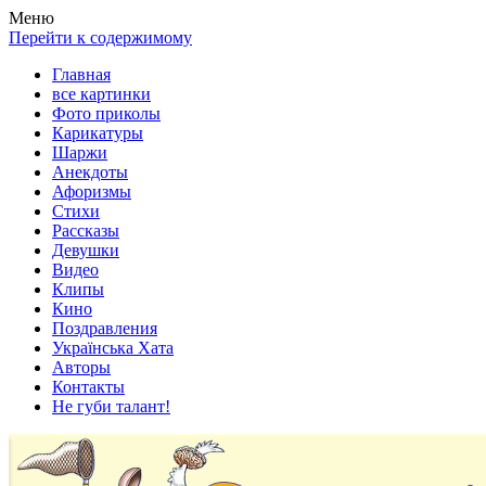
Весела хата — прикольные картинки, смешные истории,
Покажем всем ваши фото приколы, карикатуры, шаржи, стихи,
Меню
клипы!
рассказы, видео и песни!
Перейти к содержимому
Главная
все картинки
Фото приколы
Карикатуры
Шаржи
Анекдоты
Афоризмы
Стихи
Рассказы
Девушки
Видео
Клипы
Кино
Поздравления
Українська Хата
Авторы
Контакты
Не губи талант!