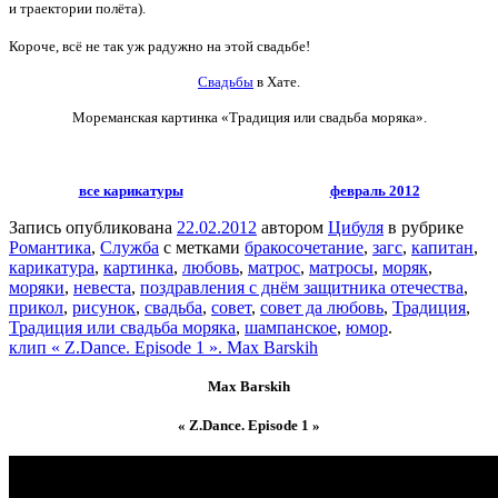
и траектории полёта).
Короче, всё не так уж радужно на этой свадьбе!
Свадьбы
в Хате.
Мореманская картинка «Традиция или свадьба моряка».
все карикатуры
февраль 2012
Запись опубликована
22.02.2012
автором
Цибуля
в рубрике
Романтика
,
Служба
с метками
бракосочетание
,
загс
,
капитан
,
карикатура
,
картинка
,
любовь
,
матрос
,
матросы
,
моряк
,
моряки
,
невеста
,
поздравления с днём защитника отечества
,
прикол
,
рисунок
,
свадьба
,
совет
,
совет да любовь
,
Традиция
,
Традиция или свадьба моряка
,
шампанское
,
юмор
.
клип « Z.Dance. Episode 1 ». Max Barskih
Max Barskih
« Z.Dance. Episode 1 »