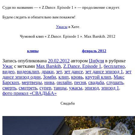
Судя по названию — « Z.Dance. Episode 1 » — продолжение следует.
Будем следить и обязательно вам покажем!
Ужасы
в Хате.
Чумовой клип « Z.Dance. Episode 1 ».
Max Barskih. 2012
клипы
февраль 2012
Запись опубликована
20.02.2012
автором
Цибуля
в рубрике
Ужас
с метками
Max Barskih
,
Z.Dance. Episode 1
,
бесплатно
,
видео
,
видеоклип
,
драки
,
зет
,
зет дансе
,
зет дансе эпизод 1
,
зет
дансе эпизод один
,
Зомби
,
клип
,
кровь
,
крутой клип
,
Макс
Барских
,
мертвецы
,
нива
,
онлайн
,
песня
,
свадьба
,
слушать
,
смерть
,
смотреть
,
супер
,
танцы
,
ужасы
,
эпизод
,
эпизод 1
.
фото прикол «СВАДЬБА»
Свадьба