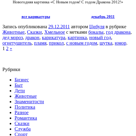
Новогодняя картинка «С Новым годом! С годом Дракона 2012!»
все карикатуры
декабрь 2011
Запись опубликована
29.12.2011
автором
Цибуля
в рубрике
Животные
,
Сказки
,
Хмельное
с метками
бокалы
,
год дракона
,
дед мороз
,
дракон
,
карикатура
,
картинка
,
новый год
,
огнетушитель
,
пламя
,
прикол
,
с новым годом
,
шутка
,
юмор
.
1
2
»
Рубрики
Бизнес
Быт
Дети
Животные
Знаменитости
Политика
Разное
Романтика
Сказки
Служба
Спорт