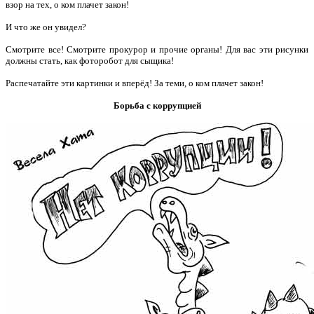
взор на тех, о ком плачет закон!
И что же он увидел?
Смотрите все! Смотрите прокурор и прочие органы! Для вас эти рисунки
должны стать, как фоторобот для сыщика!
Распечатайте эти картинки и вперёд! За теми, о ком плачет закон!
Борьба с коррупцией