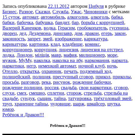
Запись опубликована
22.11.2012
автором
Цибуля
в рубрике
Бизнес
,
Разное
,
Сказки
,
Служба
,
Ужас
,
Чиновники
с метками
15 суток
,
автомат
,
автомобиль
,
алкоголик
,
алкоголь
,
бабка
,
бабки
,
бабочка
,
бабушка
,
бандит
,
бар
,
борьба с коррупцией
,
Валерий Каненков
,
водка
,
Герасим
,
гробокопатель
,
гусеница
,
дворец
,
дед
,
Дездемона
,
динозавр
,
дом
,
дракон
,
егерь
,
закон
,
законность
,
запрет
,
змей
,
изображение
,
карикатура
,
карикатуры
,
картинка
,
клад
,
кладбище
,
комикс
,
коррупционер
,
коррупция
,
лицензия
,
лицензия на отстрел
,
лодка
,
Лондон
,
міліція
,
мавр
,
мафия
,
милиционер
,
море
,
мужик
,
МуМу
,
наколка
,
наколка на лбу
,
наркомания
,
наркота
,
наркотики
,
негр
,
немецкий автомат
,
ночной клуб
,
ночь
,
Отелло
,
открытка
,
охранник
,
печать
,
подземный ход
,
полицейский
,
полиция
,
преступный сговор
,
прикол
,
приколы
,
просьба
,
разговор
,
река
,
рисунок
,
рождение бабочки
,
рождение полиции
,
россия
,
свадьба
,
свои наркотики
,
сговор
,
слухи
,
смех
,
смешно
,
сплетни
,
сторож
,
стрельба
,
стрельба на
свадьбе
,
сундук
,
сыщик
,
тайна
,
татуировка
,
трёхголовый змей
,
труп
,
хранение тайны
,
чудовище
,
шарж
,
шмайсер
,
шутка
,
юмор
.
Ребёнок и Дракон!!!
Ребёнок и Дракон!!!