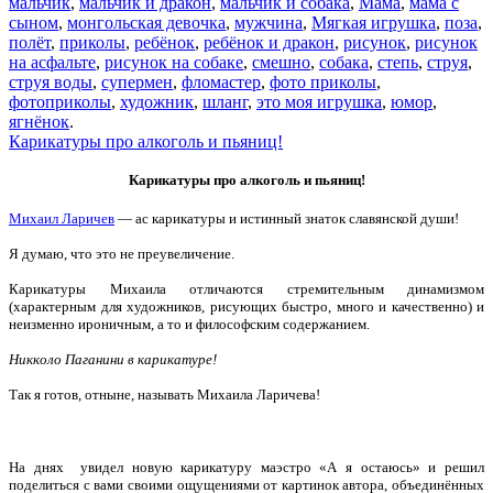
мальчик
,
мальчик и дракон
,
мальчик и собака
,
Мама
,
мама с
сыном
,
монгольская девочка
,
мужчина
,
Мягкая игрушка
,
поза
,
полёт
,
приколы
,
ребёнок
,
ребёнок и дракон
,
рисунок
,
рисунок
на асфальте
,
рисунок на собаке
,
смешно
,
собака
,
степь
,
струя
,
струя воды
,
супермен
,
фломастер
,
фото приколы
,
фотоприколы
,
художник
,
шланг
,
это моя игрушка
,
юмор
,
ягнёнок
.
Карикатуры про алкоголь и пьяниц!
Карикатуры про алкоголь и пьяниц!
Михаил Ларичев
— ас карикатуры и истинный знаток славянской души!
Я думаю, что это не преувеличение.
Карикатуры Михаила отличаются стремительным динамизмом
(характерным для художников, рисующих быстро, много и качественно) и
неизменно ироничным, а то и философским содержанием.
Никколо Паганини в карикатуре!
Так я готов, отныне, называть Михаила Ларичева!
На днях увидел новую карикатуру маэстро «А я остаюсь» и решил
поделиться с вами своими ощущениями от картинок автора, объединённых