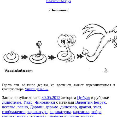
Валентин Безрук
«Эволюция»
Где-то так, обычное дерьмо, со временем, может перевоплотиться в
грозную тварь.
Читать далее →
Запись опубликована
30.05.2012
автором
Цибуля
в рубрике
Животные
,
Ужас
,
Чиновники
с метками
Валентин Безрук
,
веселье
,
говно
,
Дарвин
,
дерьмо
,
динозавр
,
дракон
,
змея
,
изображение
,
карикатура
,
карикатуры
,
картинка
,
кобра
,
комикс
,
никто
,
открытка
,
перевоплощение
,
пиявка
,