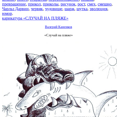
превращение
,
прикол
,
приколы
,
рисунок
,
рост
,
смех
,
смешно
,
Чарльз Дарвин
,
червяк
,
чудовище
,
шарж
,
шутка
,
эволюция
,
юмор
.
карикатура «СЛУЧАЙ НА ПЛЯЖЕ»
Валерий Каненков
«Случай на пляже»