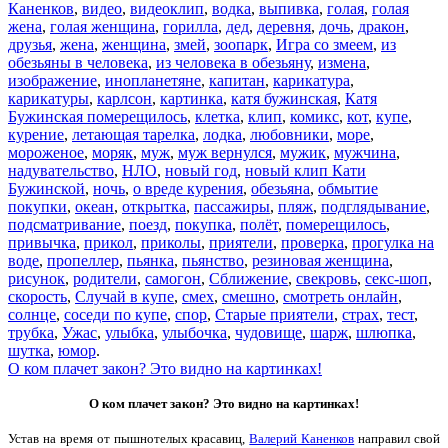
Каненков
,
видео
,
видеоклип
,
водка
,
выпивка
,
голая
,
голая
жена
,
голая женщина
,
горилла
,
дед
,
деревня
,
дочь
,
дракон
,
друзья
,
жена
,
женщина
,
змей
,
зоопарк
,
Игра со змеем
,
из
обезьяны в человека
,
из человека в обезьяну
,
измена
,
изображение
,
инопланетяне
,
капитан
,
карикатура
,
карикатуры
,
карлсон
,
картинка
,
катя бужинская
,
Катя
Бужинская померещилось
,
клетка
,
клип
,
комикс
,
кот
,
купе
,
курение
,
летающая тарелка
,
лодка
,
любовники
,
море
,
мороженое
,
моряк
,
муж
,
муж вернулся
,
мужик
,
мужчина
,
надувательство
,
НЛО
,
новый год
,
новый клип Кати
Бужинской
,
ночь
,
о вреде курения
,
обезьяна
,
обмытие
покупки
,
океан
,
открытка
,
пассажиры
,
пляж
,
подглядывание
,
подсматривание
,
поезд
,
покупка
,
полёт
,
померещилось
,
привычка
,
прикол
,
приколы
,
приятели
,
проверка
,
прогулка на
воде
,
пропеллер
,
пьянка
,
пьянство
,
резиновая женщина
,
рисунок
,
родители
,
самогон
,
Сближение
,
свекровь
,
секс-шоп
,
скорость
,
Случай в купе
,
смех
,
смешно
,
смотреть онлайн
,
солнце
,
соседи по купе
,
спор
,
Старые приятели
,
страх
,
тест
,
трубка
,
Ужас
,
улыбка
,
улыбочка
,
чудовище
,
шарж
,
шлюпка
,
шутка
,
юмор
.
О ком плачет закон? Это видно на картинках!
О ком плачет закон? Это видно на картинках!
Устав на время от пышнотелых красавиц,
Валерий Каненков
направил свой