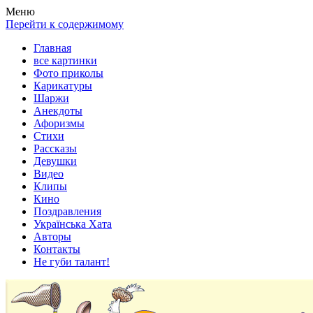
Весела хата — прикольные картинки, смешные истории,
Покажем всем ваши фото приколы, карикатуры, шаржи, стихи,
Меню
клипы!
рассказы, видео и песни!
Перейти к содержимому
Главная
все картинки
Фото приколы
Карикатуры
Шаржи
Анекдоты
Афоризмы
Стихи
Рассказы
Девушки
Видео
Клипы
Кино
Поздравления
Українська Хата
Авторы
Контакты
Не губи талант!