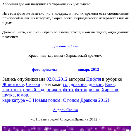
Хороший дракон получился у харьковских умельцев!
На этом фото не заметно, но в ноздрях и пастях дракона есть специальные
приспособления, из которых, скорее всего, периодически извергается пламя
и дым.
Должно быть, что очень красиво в ночи этот дракон выглядит, когда дышит
пламенем.
Драконы в Хате.
Красочная картинка «Харьковский дракон».
фото приколы
январь 2012
Запись опубликована
02.01.2012
автором
Цибуля
в рубрике
Животные
,
Сказки
с метками
год дракона
,
дракон
,
Ёлка
,
картинка
,
новый год
,
прикол
,
фото
,
фотоприкол
,
Харьков
,
шутка
,
юмор
.
карикатура «С Новым годом! С годом Дракона 2012!»
Андрей Саенко
«С Новым годом! С годом Дракона 2012!»