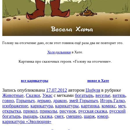
Голову на отсечение даю, если этот говнюк ещё раза два не повторит это.
Холодильники
в Хате.
Картинка про сказочных героев. «Голову на отсечение».
все карикатуры
новое в Хате
Запись опубликована
17.07.2012
автором
Цибуля
в рубрике
Животные
,
Сказки
,
Ужас
с метками
богатырь
,
веселье
,
витязь
,
говно
,
Горыныч
,
дерьмо
,
дракон
,
змей Горыныч
,
Игорь Галко
,
изображение
,
карикатура
,
карикатуры
,
картинка
,
комикс
,
меч
,
открытка
,
прикол
,
приколы
,
рисунок
,
русская сказка
,
русский
богатырь
,
рыцарь
,
сказка
,
смех
,
смешно
,
шарж
,
юмор
.
карикатура «Эволюция»