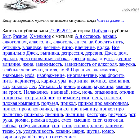
Кому из взрослых мужчин не знакома ситуация, когда
Читать далее →
Запись опубликована
27.09.2012
автором
Цибуля
в рубрике
Быт
,
Разное
,
Хмельное
с метками
А я остаюсь
,
алкаш
,
алкоголизм
,
алкоголик
,
алкоголь
,
ангел
,
ау
,
бросить пить
,
бутылка
,
в завязке
,
веселье
,
вино
,
влечение
,
водка
,
Все
правильно Джек
,
выпивка
,
депрессия
,
деревня
,
Джек
,
дом
,
дракон
,
дрессированная собака
,
дрессировка
,
друзья
,
дурное
влияние
,
жена
,
зависимость
,
зависимость от алкоголя
,
закуска
,
зелёные человечки
,
земля
,
змей Горыныч
,
знакомство
,
знакомые
,
изба
,
изображение
,
инопланетяне
,
как бросить
пить
,
карикатура
,
карикатуры
,
картинка
,
комикс
,
компания
,
кот
,
крылья
,
лес
,
Михаил Ларичев
,
мужик
,
мужчина
,
мысли
,
на троих
,
Налакались
,
наливай
,
нож
,
ночь
,
опьянение
,
отклик
,
открытка
,
открытый рот
,
отрезание руки
,
пень
,
планета
,
плохая компания
,
подъезд
,
прикол
,
прикол про алкоголизм
,
прикол про алкоголика
,
прикол про пьяницу
,
прикол про
пьянство
,
приколы
,
пьяница
,
пьяницы
,
ресторан
,
рисунок
,
рот
,
рука
,
рюмка
,
рюмка водки
,
смех
,
смешно
,
снег
,
снегопад
,
собака
,
собутыльники
,
сон
,
стол
,
стопка
,
тапки
,
тапочки
,
тесак
,
уа
,
услужливость
,
хозяин
,
шарж
,
шутка
,
юмор
.
карикатура «Голову на отсечение»