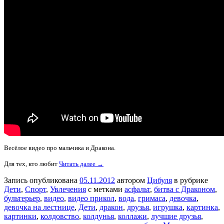
Весёлое видео про мальчика и Дракона.
Для тех, кто любит
Читать далее →
Запись опубликована
05.11.2012
автором
Цибуля
в рубрике
Дети
,
Спорт
,
Увлечения
с метками
асфальт
,
битва с Драконом
,
бультерьер
,
видео
,
видео прикол
,
вода
,
гримаса
,
девочка
,
девочка на лестнице
,
Дети
,
дракон
,
друзья
,
игрушка
,
картинка
,
картинки
,
колдовство
,
колдунья
,
коллажи
,
лучшие друзья
,