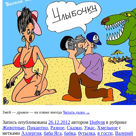
Змей — дракон — на пляже иногда
Читать далее →
Запись опубликована
26.12.2012
автором
Цибуля
в рубрике
Животные
,
Пикантно
,
Разное
,
Сказки
,
Ужас
,
Хмельное
с
метками
Аллергия
,
баба Яга
,
бабка
,
бутылка
,
в гости
,
Валерий