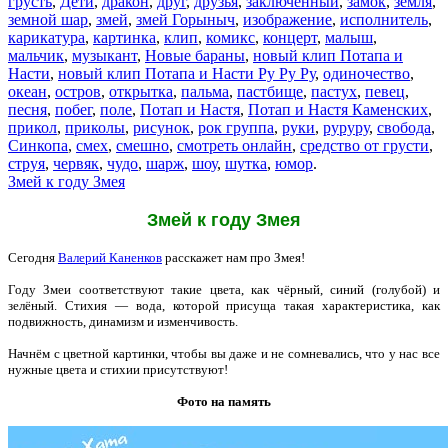
грусть
,
Дети
,
дракон
,
друг
,
друзья
,
заключённый
,
замок
,
земля
,
земной шар
,
змей
,
змей Горыныч
,
изображение
,
исполнитель
,
карикатура
,
картинка
,
клип
,
комикс
,
концерт
,
малыш
,
мальчик
,
музыкант
,
Новые бараны
,
новый клип Потапа и
Насти
,
новый клип Потапа и Насти Ру Ру Ру
,
одиночество
,
океан
,
остров
,
открытка
,
пальма
,
пастбище
,
пастух
,
певец
,
песня
,
побег
,
поле
,
Потап и Настя
,
Потап и Настя Каменских
,
прикол
,
приколы
,
рисунок
,
рок группа
,
руки
,
руруру
,
свобода
,
Синкопа
,
смех
,
смешно
,
смотреть онлайн
,
средство от грусти
,
струя
,
червяк
,
чудо
,
шарж
,
шоу
,
шутка
,
юмор
.
Змей к году Змея
Змей к году Змея
Сегодня
Валерий Каненков
расскажет нам про Змея!
Году Змеи соответствуют такие цвета, как чёрный, синий (голубой) и
зелёный. Стихия — вода, которой присуща такая характеристика, как
подвижность, динамизм и изменчивость.
Начнём с цветной картинки, чтобы вы даже и не сомневались, что у нас все
нужные цвета и стихии присутствуют!
Фото на память