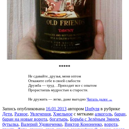
*****
Не сдавайте, друзья, меня оптом
Откажите себе в своей слабости
Дружба — труд…Приходит все с опытом
Прорастаешь мудростью к старости.
Не дружить — легко, даже выгодно
Читать далее →
Запись опубликована
16.01.2013
автором
Цибуля
в рубрике
Дети
,
Разное
,
Увлечения
,
Хмельное
с метками
алкоголь
,
баран
,
баран на новые ворота
,
богатырь
,
Борьба с Зелёным Змием
,
бутылка
,
Валерий Удовиченко
,
Виктор Кононенко
,
ворота
,