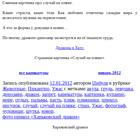
Смачная картинка про
случай на пляже.
Какие страсти, какие тела. Как любовно отмечены складки жира у
волосатого мужика на первом плане.
А что за формы у девушки в шляпе…
По-моему, драконо-динозавр засмотрелся на её пышную грудь.
Драконы в Хате.
Страшная картинка «Случай на пляже».
все карикатуры
январь 2012
Запись опубликована
12.01.2012
автором
Цибуля
в рубрике
Животные
,
Пикантно
,
Ужас
с метками
акула
,
грудь
,
девушка
,
динозавр
,
дракон
,
запрет
,
карикатура
,
картинка
,
купание
,
море
,
отдых
,
пальмы
,
пасть
,
пляж
,
пляжники
,
прикол
,
рисунок
,
случай
,
случай на пляже
,
страх
,
Ужас
,
фотограф
,
чудовище
,
шутка
,
юмор
.
фото прикол «Харьковский дракон»
Харьковский дракон