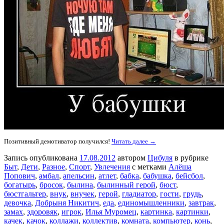
Позитивный демотиватор получился!
Читать далее →
Запись опубликована
17.08.2012
автором
Цибуля
в рубрике
Быт
,
Дети
,
Разное
,
Спорт
,
Увлечения
с метками
Алёша
Попович
,
амбал
,
апельсин
,
атлет
,
бабка
,
бабушка
,
бейсбол
,
богатырь
,
бросок
,
былина
,
былинный герой
,
бюст
,
бюстгальтер
,
внук
,
внучек
,
герой
,
гладиатор
,
гости
,
грудь
,
девочка
,
Добрыня Никитич
,
еда
,
единомышленники
,
завтрак
,
замах
,
здоровяк
,
игрок
,
Илья Муромец
,
картинка
,
картинки
,
качек
,
качок
,
коллажи
,
коллектив
,
комната
,
компьютер
,
конь
,