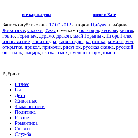
все карикатуры
новое в Хате
Запись опубликована
17.07.2012
автором
Цибуля
в рубрике
Животные
,
Сказки
,
Ужас
с метками
богатырь
,
веселье
,
витязь
,
говно
,
Горыныч
,
дерьмо
,
дракон
,
змей Горыныч
,
Игорь Галко
,
изображение
,
карикатура
,
карикатуры
,
картинка
,
комикс
,
меч
,
открытка
,
прикол
,
приколы
,
рисунок
,
русская сказка
,
русский
богатырь
,
рыцарь
,
сказка
,
смех
,
смешно
,
шарж
,
юмор
.
Рубрики
Бизнес
Быт
Дети
Животные
Знаменитости
Политика
Разное
Романтика
Сказки
Служба