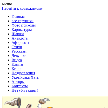
Весела хата — прикольные картинки, смешные истории,
Покажем всем ваши фото приколы, карикатуры, шаржи, стихи,
Меню
клипы!
рассказы, видео и песни!
Перейти к содержимому
Главная
все картинки
Фото приколы
Карикатуры
Шаржи
Анекдоты
Афоризмы
Стихи
Рассказы
Девушки
Видео
Клипы
Кино
Поздравления
Українська Хата
Авторы
Контакты
Не губи талант!