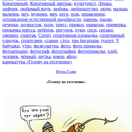
Креативный
,
Креативный завтрак
,
культурист
,
Лёшка
,
лифчик
,
любимый внук
,
любовь
,
любопытство
,
люди
,
малыш
,
мальчик
,
меч
,
мужики
,
мяч
,
негр
,
нож
,
оправление
,
отправление естественной надобности
,
парень
,
пацан
,
печенье
,
подросток
,
поле
,
пресс
,
прикол
,
приколы
,
примерка
,
прокачка пресса
,
ребёнок
,
рисунок
,
руки
,
сиси
,
сиськи
,
смешно
,
спартак
,
Спорт
,
спортивная площадка
,
спортивный
городок
,
спортсмен
,
ссание
,
стол
,
три богатыря
,
туалет
,
У
бабушки
,
утро
,
физкультура
,
фото
,
фото приколы
,
фотоаппарат
,
фотограф
,
фотография
,
фотоприколы
,
хлеб
,
человек
,
чёрный
,
шутка
,
юмор
,
яйцо
.
карикатура «Голову на отсечение»
Игорь Галко
«Голову на отсечение»