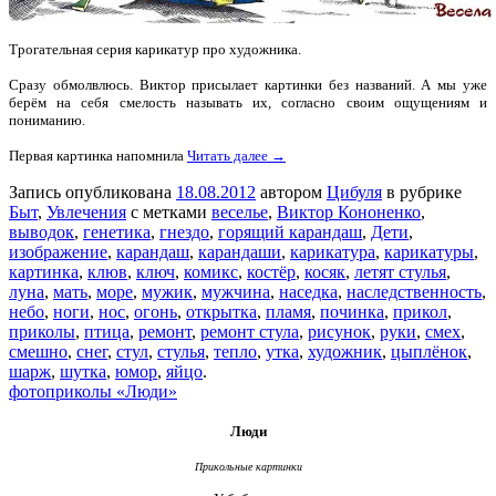
Трогательная серия карикатур про художника.
Сразу обмолвлюсь. Виктор присылает картинки без названий.
А мы уже
берём на себя смелость называть их, согласно своим ощущениям и
пониманию.
Первая картинка напомнила
Читать далее →
Запись опубликована
18.08.2012
автором
Цибуля
в рубрике
Быт
,
Увлечения
с метками
веселье
,
Виктор Кононенко
,
выводок
,
генетика
,
гнездо
,
горящий карандаш
,
Дети
,
изображение
,
карандаш
,
карандаши
,
карикатура
,
карикатуры
,
картинка
,
клюв
,
ключ
,
комикс
,
костёр
,
косяк
,
летят стулья
,
луна
,
мать
,
море
,
мужик
,
мужчина
,
наседка
,
наследственность
,
небо
,
ноги
,
нос
,
огонь
,
открытка
,
пламя
,
починка
,
прикол
,
приколы
,
птица
,
ремонт
,
ремонт стула
,
рисунок
,
руки
,
смех
,
смешно
,
снег
,
стул
,
стулья
,
тепло
,
утка
,
художник
,
цыплёнок
,
шарж
,
шутка
,
юмор
,
яйцо
.
фотоприколы «Люди»
Люди
Прикольные картинки