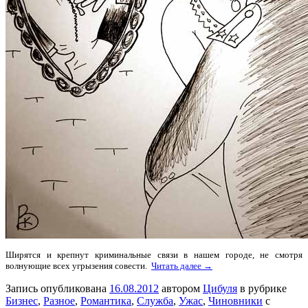
Ширятся и крепнут криминальные связи в нашем городе, не смотря
волнующие всех угрызения совести.
Читать далее →
Запись опубликована
16.08.2012
автором
Цибуля
в рубрике
Бизнес
,
Разное
,
Романтика
,
Служба
,
Ужас
,
Чиновники
с