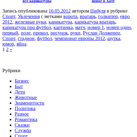
все карикатуры
новое в Хате
Запись опубликована
16.05.2012
автором
Цибуля
в рубрике
Спорт
,
Увлечения
с метками
ворота
,
вратарь
,
голкипер
,
евро
2012
,
железные руки
,
карикатура
,
карикатура вратарь
,
карикатура про футбол
,
картинка
,
матч
,
номер 1
,
номер один
,
первый
,
поле
,
прикол
,
рисунок
,
руки
,
Руслан Долженец
,
Спорт
,
стадион
,
футбол
,
чемпионат европы 2012
,
шутка
,
юмор
,
яйца
.
1
2
»
Рубрики
Бизнес
Быт
Дети
Животные
Знаменитости
Политика
Разное
Романтика
Сказки
Служба
Спорт