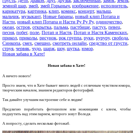
грусть
,
Дети
,
дракон
,
друг
,
друзья
,
заключённый
,
замок
,
земля
,
земной шар
,
змей
,
змей Горыныч
,
изображение
,
исполнитель
,
карикатура
,
картинка
,
клип
,
комикс
,
концерт
,
малыш
,
мальчик
,
музыкант
,
Новые бараны
,
новый клип Потапа и
Насти
,
новый клип Потапа и Насти Ру Ру Ру
,
одиночество
,
океан
,
остров
,
открытка
,
пальма
,
пастбище
,
пастух
,
певец
,
песня
,
побег
,
поле
,
Потап и Настя
,
Потап и Настя Каменских
,
прикол
,
приколы
,
рисунок
,
рок группа
,
руки
,
руруру
,
свобода
,
Синкопа
,
смех
,
смешно
,
смотреть онлайн
,
средство от грусти
,
струя
,
червяк
,
чудо
,
шарж
,
шоу
,
шутка
,
юмор
.
Новая забава в Хате!
Новая забава в Хате!
А ничего нового!
Просто знаем, что в Хате бывает много людей с отличным чувством юмора,
творческим началом, знанием редакторов фотографий.
Так давайте улучшим настроение себе и людям!
Предлагаю поработать фотошопом или ножницами с клеем, чтобы
подшутить над этим парнем, которого зовут Володя.
А попросту, сделать несколько фотожаб.