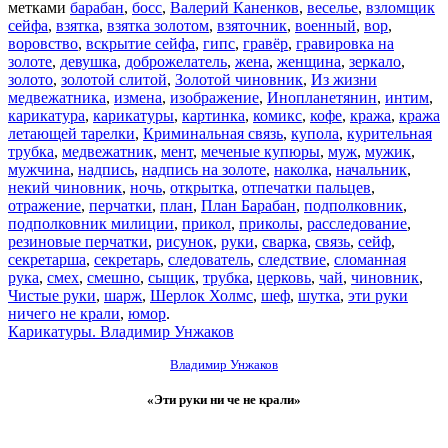
метками
барабан
,
босс
,
Валерий Каненков
,
веселье
,
взломщик
сейфа
,
взятка
,
взятка золотом
,
взяточник
,
военный
,
вор
,
воровство
,
вскрытие сейфа
,
гипс
,
гравёр
,
гравировка на
золоте
,
девушка
,
доброжелатель
,
жена
,
женщина
,
зеркало
,
золото
,
золотой слитой
,
Золотой чиновник
,
Из жизни
медвежатника
,
измена
,
изображение
,
Инопланетянин
,
интим
,
карикатура
,
карикатуры
,
картинка
,
комикс
,
кофе
,
кража
,
кража
летающей тарелки
,
Криминальная связь
,
купола
,
курительная
трубка
,
медвежатник
,
мент
,
меченые купюры
,
муж
,
мужик
,
мужчина
,
надпись
,
надпись на золоте
,
наколка
,
начальник
,
некий чиновник
,
ночь
,
открытка
,
отпечатки пальцев
,
отражение
,
перчатки
,
план
,
План Барабан
,
подполковник
,
подполковник милиции
,
прикол
,
приколы
,
расследование
,
резиновые перчатки
,
рисунок
,
руки
,
сварка
,
связь
,
сейф
,
секретарша
,
секретарь
,
следователь
,
следствие
,
сломанная
рука
,
смех
,
смешно
,
сыщик
,
трубка
,
церковь
,
чай
,
чиновник
,
Чистые руки
,
шарж
,
Шерлок Холмс
,
шеф
,
шутка
,
эти руки
ничего не крали
,
юмор
.
Карикатуры. Владимир Унжаков
Владимир Унжаков
«Эти руки ни че не крали»