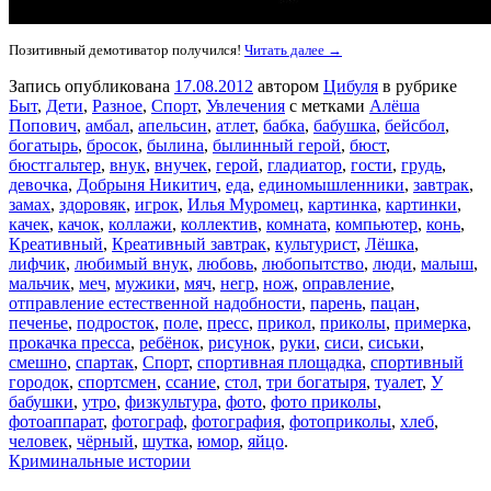
Позитивный демотиватор получился!
Читать далее →
Запись опубликована
17.08.2012
автором
Цибуля
в рубрике
Быт
,
Дети
,
Разное
,
Спорт
,
Увлечения
с метками
Алёша
Попович
,
амбал
,
апельсин
,
атлет
,
бабка
,
бабушка
,
бейсбол
,
богатырь
,
бросок
,
былина
,
былинный герой
,
бюст
,
бюстгальтер
,
внук
,
внучек
,
герой
,
гладиатор
,
гости
,
грудь
,
девочка
,
Добрыня Никитич
,
еда
,
единомышленники
,
завтрак
,
замах
,
здоровяк
,
игрок
,
Илья Муромец
,
картинка
,
картинки
,
качек
,
качок
,
коллажи
,
коллектив
,
комната
,
компьютер
,
конь
,
Креативный
,
Креативный завтрак
,
культурист
,
Лёшка
,
лифчик
,
любимый внук
,
любовь
,
любопытство
,
люди
,
малыш
,
мальчик
,
меч
,
мужики
,
мяч
,
негр
,
нож
,
оправление
,
отправление естественной надобности
,
парень
,
пацан
,
печенье
,
подросток
,
поле
,
пресс
,
прикол
,
приколы
,
примерка
,
прокачка пресса
,
ребёнок
,
рисунок
,
руки
,
сиси
,
сиськи
,
смешно
,
спартак
,
Спорт
,
спортивная площадка
,
спортивный
городок
,
спортсмен
,
ссание
,
стол
,
три богатыря
,
туалет
,
У
бабушки
,
утро
,
физкультура
,
фото
,
фото приколы
,
фотоаппарат
,
фотограф
,
фотография
,
фотоприколы
,
хлеб
,
человек
,
чёрный
,
шутка
,
юмор
,
яйцо
.
Криминальные истории