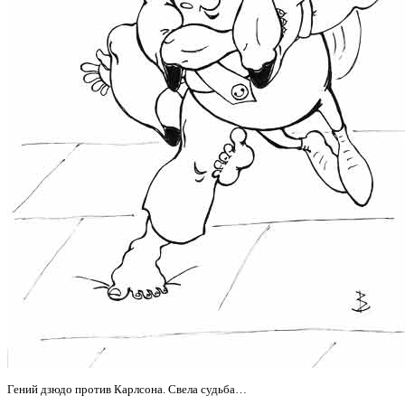
Гений дзюдо против Карлсона. Свела судьба…