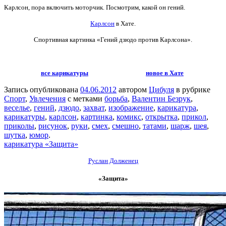
Карлсон, пора включить моторчик. Посмотрим, какой он гений.
Карлсон
в Хате.
Спортивная картинка
«Гений дзюдо против Карлсона».
все карикатуры
новое в Хате
Запись опубликована
04.06.2012
автором
Цибуля
в рубрике
Спорт
,
Увлечения
с метками
борьба
,
Валентин Безрук
,
веселье
,
гений
,
дзюдо
,
захват
,
изображение
,
карикатура
,
карикатуры
,
карлсон
,
картинка
,
комикс
,
открытка
,
прикол
,
приколы
,
рисунок
,
руки
,
смех
,
смешно
,
татами
,
шарж
,
шея
,
шутка
,
юмор
.
карикатура «Защита»
Руслан Долженец
«Защита»