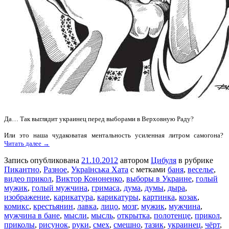
Да… Так выглядит украинец перед выборами в Верховную Раду?
Или это наша чудаковатая ментальность усиленная литром самогона?
Читать далее →
Запись опубликована
21.10.2012
автором
Цибуля
в рубрике
Пикантно
,
Разное
,
Українська Хата
с метками
баня
,
веселье
,
видео прикол
,
Виктор Кононенко
,
выборы в Украине
,
голый
мужик
,
голый мужчина
,
гримаса
,
дума
,
думы
,
дыра
,
изображение
,
карикатура
,
карикатуры
,
картинка
,
козак
,
комикс
,
крестьянин
,
лавка
,
лицо
,
мозг
,
мужик
,
мужчина
,
мужчина в бане
,
мысли
,
мысль
,
открытка
,
полотенце
,
прикол
,
приколы
,
рисунок
,
руки
,
смех
,
смешно
,
тазик
,
украинец
,
чёрт
,