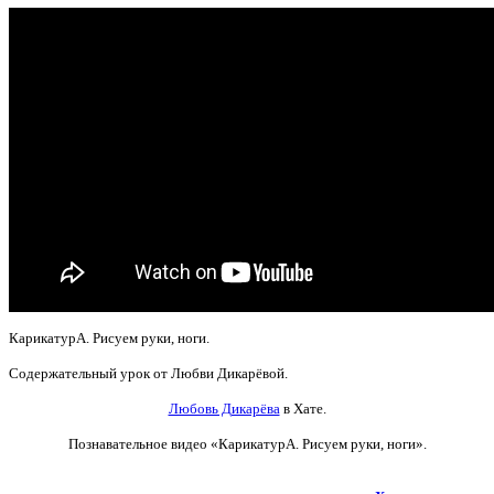
КарикатурА. Рисуем руки, ноги.
Содержательный урок от Любви Дикарёвой.
Любовь Дикарёва
в Хате.
Познавательное видео
«КарикатурА. Рисуем руки, ноги».