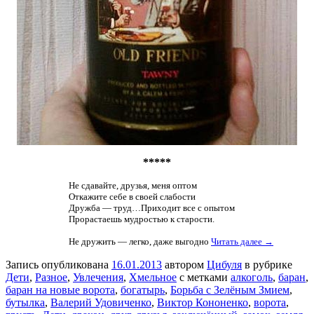
*****
Не сдавайте, друзья, меня оптом
Откажите себе в своей слабости
Дружба — труд…Приходит все с опытом
Прорастаешь мудростью к старости.
Не дружить — легко, даже выгодно
Читать далее →
Запись опубликована
16.01.2013
автором
Цибуля
в рубрике
Дети
,
Разное
,
Увлечения
,
Хмельное
с метками
алкоголь
,
баран
,
баран на новые ворота
,
богатырь
,
Борьба с Зелёным Змием
,
бутылка
,
Валерий Удовиченко
,
Виктор Кононенко
,
ворота
,