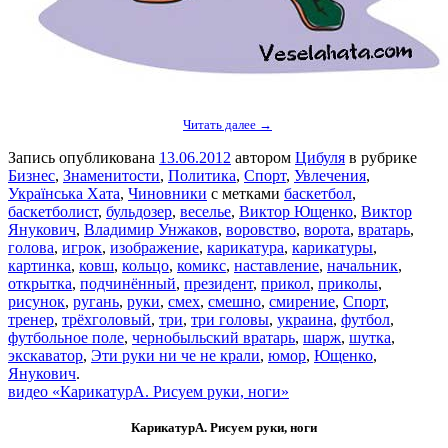
Читать далее →
Запись опубликована
13.06.2012
автором
Цибуля
в рубрике
Бизнес
,
Знаменитости
,
Политика
,
Спорт
,
Увлечения
,
Українська Хата
,
Чиновники
с метками
баскетбол
,
баскетболист
,
бульдозер
,
веселье
,
Виктор Ющенко
,
Виктор
Янукович
,
Владимир Унжаков
,
воровство
,
ворота
,
вратарь
,
голова
,
игрок
,
изображение
,
карикатура
,
карикатуры
,
картинка
,
ковш
,
кольцо
,
комикс
,
наставление
,
начальник
,
открытка
,
подчинённый
,
президент
,
прикол
,
приколы
,
рисунок
,
ругань
,
руки
,
смех
,
смешно
,
смирение
,
Спорт
,
тренер
,
трёхголовый
,
три
,
три головы
,
украина
,
футбол
,
футбольное поле
,
чернобыльский вратарь
,
шарж
,
шутка
,
экскаватор
,
Эти руки ни че не крали
,
юмор
,
Ющенко
,
Янукович
.
видео «КарикатурА. Рисуем руки, ноги»
КарикатурА. Рисуем руки, ноги