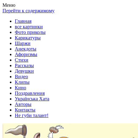
Весела хата — прикольные картинки, смешные истории,
Покажем всем ваши фото приколы, карикатуры, шаржи, стихи,
Меню
клипы!
рассказы, видео и песни!
Перейти к содержимому
Главная
все картинки
Фото приколы
Карикатуры
Шаржи
Анекдоты
Афоризмы
Стихи
Рассказы
Девушки
Видео
Клипы
Кино
Поздравления
Українська Хата
Авторы
Контакты
Не губи талант!