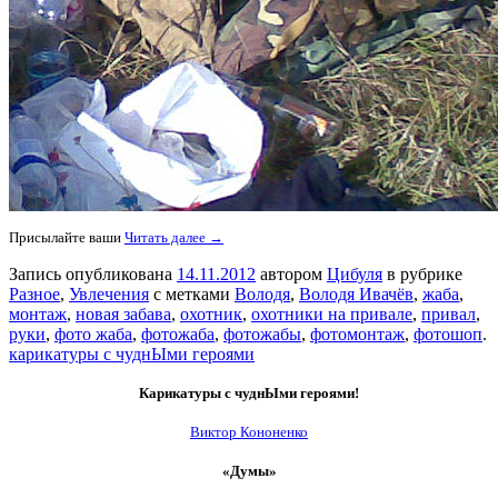
Присылайте ваши
Читать далее →
Запись опубликована
14.11.2012
автором
Цибуля
в рубрике
Разное
,
Увлечения
с метками
Володя
,
Володя Ивачёв
,
жаба
,
монтаж
,
новая забава
,
охотник
,
охотники на привале
,
привал
,
руки
,
фото жаба
,
фотожаба
,
фотожабы
,
фотомонтаж
,
фотошоп
.
карикатуры с чуднЫми героями
Карикатуры с чуднЫми героями!
Виктор Кононенко
«Думы»