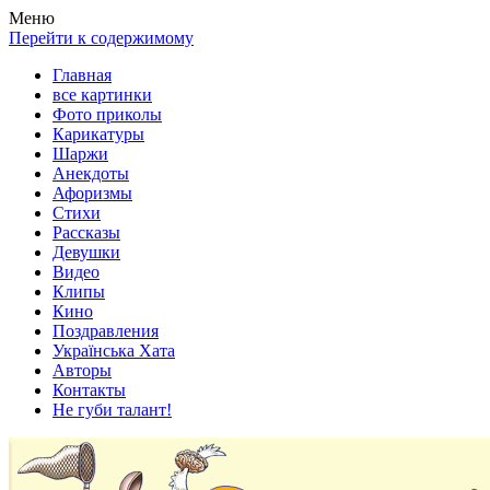
Весела хата — прикольные картинки, смешные истории,
Покажем всем ваши фото приколы, карикатуры, шаржи, стихи,
Меню
клипы!
рассказы, видео и песни!
Перейти к содержимому
Главная
все картинки
Фото приколы
Карикатуры
Шаржи
Анекдоты
Афоризмы
Стихи
Рассказы
Девушки
Видео
Клипы
Кино
Поздравления
Українська Хата
Авторы
Контакты
Не губи талант!