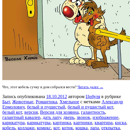
Что, этот кобель сучку в дом собрался вести?
Читать далее →
Запись опубликована
18.10.2012
автором
Цибуля
в рубрике
Быт
,
Животные
,
Романтика
,
Хмельное
с метками
Александр
Ермолович
,
белый и пушистый
,
белый и пушистый кот
,
белый кот
,
версия
,
Версия для хозяина
,
галантность
,
галантный кавалер
,
дать лапу
,
дверь
,
звонок
,
изображение
,
карикатура
,
карикатуры
,
картинка
,
картинки
,
квартира
,
киска
,
кобель
,
коллажи
,
комикс
,
кот
,
котик
,
кошка
,
лапа
,
открытка
,