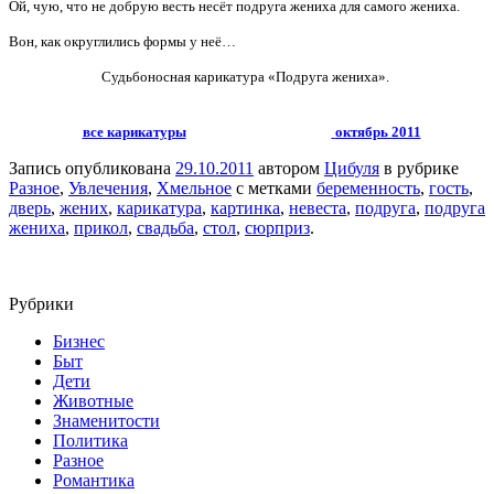
Ой, чую, что не добрую весть несёт подруга жениха для самого жениха.
Вон, как округлились формы у неё…
Судьбоносная карикатура «Подруга жениха».
все карикатуры
октябрь 2011
Запись опубликована
29.10.2011
автором
Цибуля
в рубрике
Разное
,
Увлечения
,
Хмельное
с метками
беременность
,
гость
,
дверь
,
жених
,
карикатура
,
картинка
,
невеста
,
подруга
,
подруга
жениха
,
прикол
,
свадьба
,
стол
,
сюрприз
.
Рубрики
Бизнес
Быт
Дети
Животные
Знаменитости
Политика
Разное
Романтика