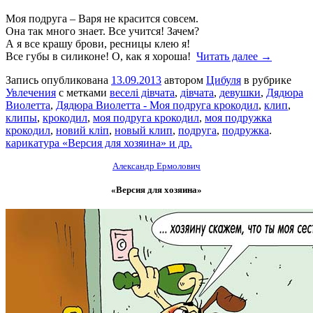
Моя подруга – Варя не красится совсем.
Она так много знает. Все учится! Зачем?
А я все крашу брови, ресницы клею я!
Все губы в силиконе! О, как я хороша!
Читать далее →
Запись опубликована
13.09.2013
автором
Цибуля
в рубрике
Увлечения
с метками
веселі дівчата
,
дівчата
,
девушки
,
Дядюра
Виолетта
,
Дядюра Виолетта - Моя подруга крокодил
,
клип
,
клипы
,
крокодил
,
моя подруга крокодил
,
моя подружка
крокодил
,
новий кліп
,
новый клип
,
подруга
,
подружка
.
карикатура «Версия для хозяина» и др.
Александр Ермолович
«Версия для хозяина»