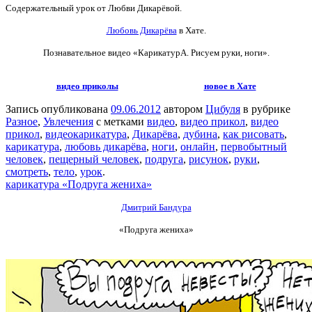
Содержательный урок от Любви Дикарёвой.
Любовь Дикарёва
в Хате.
Познавательное видео
«КарикатурА. Рисуем руки, ноги».
видео приколы
новое в Хате
Запись опубликована
09.06.2012
автором
Цибуля
в рубрике
Разное
,
Увлечения
с метками
видео
,
видео прикол
,
видео
прикол
,
видеокарикатура
,
Дикарёва
,
дубина
,
как рисовать
,
карикатура
,
любовь дикарёва
,
ноги
,
онлайн
,
первобытный
человек
,
пещерный человек
,
подруга
,
рисунок
,
руки
,
смотреть
,
тело
,
урок
.
карикатура «Подруга жениха»
Дмитрий Бандура
«Подруга жениха»