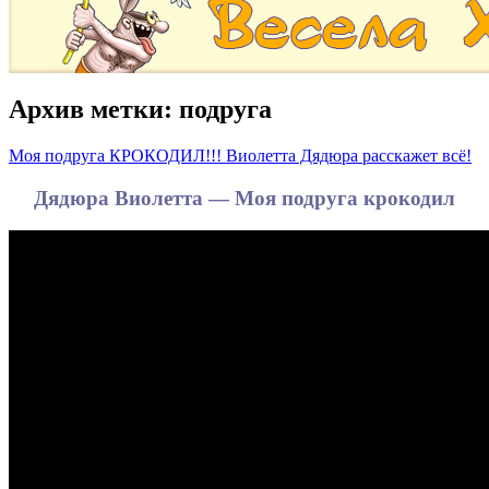
Архив метки:
подруга
Моя подруга КРОКОДИЛ!!! Виолетта Дядюра расскажет всё!
Дядюра Виолетта — Моя подруга крокодил