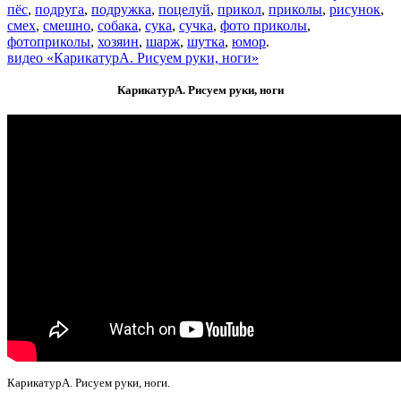
пёс
,
подруга
,
подружка
,
поцелуй
,
прикол
,
приколы
,
рисунок
,
смех
,
смешно
,
собака
,
сука
,
сучка
,
фото приколы
,
фотоприколы
,
хозяин
,
шарж
,
шутка
,
юмор
.
видео «КарикатурА. Рисуем руки, ноги»
КарикатурА. Рисуем руки, ноги
КарикатурА. Рисуем руки, ноги.