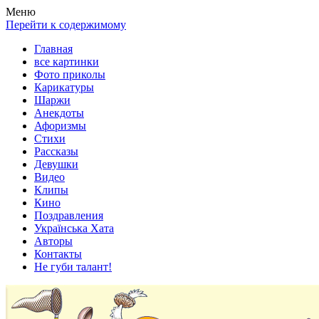
Весела хата — прикольные картинки, смешные истории,
Покажем всем ваши фото приколы, карикатуры, шаржи, стихи,
Меню
клипы!
рассказы, видео и песни!
Перейти к содержимому
Главная
все картинки
Фото приколы
Карикатуры
Шаржи
Анекдоты
Афоризмы
Стихи
Рассказы
Девушки
Видео
Клипы
Кино
Поздравления
Українська Хата
Авторы
Контакты
Не губи талант!