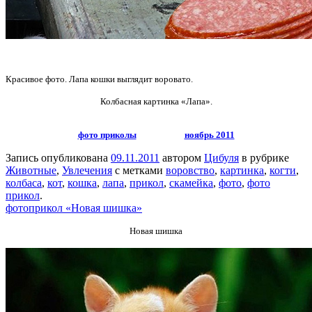
Красивое фото. Лапа кошки выглядит воровато.
Колбасная картинка «Лапа».
фото приколы
ноябрь 2011
Запись опубликована
09.11.2011
автором
Цибуля
в рубрике
Животные
,
Увлечения
с метками
воровство
,
картинка
,
когти
,
колбаса
,
кот
,
кошка
,
лапа
,
прикол
,
скамейка
,
фото
,
фото
прикол
.
фотоприкол «Новая шишка»
Новая шишка