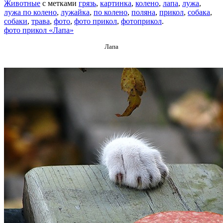
Животные
с метками
грязь
,
картинка
,
колено
,
лапа
,
лужа
,
лужа по колено
,
лужайка
,
по колено
,
поляна
,
прикол
,
собака
,
собаки
,
трава
,
фото
,
фото прикол
,
фотоприкол
.
фото прикол «Лапа»
Лапа