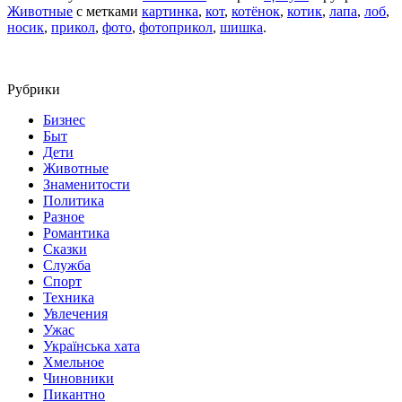
Животные
с метками
картинка
,
кот
,
котёнок
,
котик
,
лапа
,
лоб
,
носик
,
прикол
,
фото
,
фотоприкол
,
шишка
.
Рубрики
Бизнес
Быт
Дети
Животные
Знаменитости
Политика
Разное
Романтика
Сказки
Служба
Спорт
Техника
Увлечения
Ужас
Українська хата
Хмельное
Чиновники
Пикантно