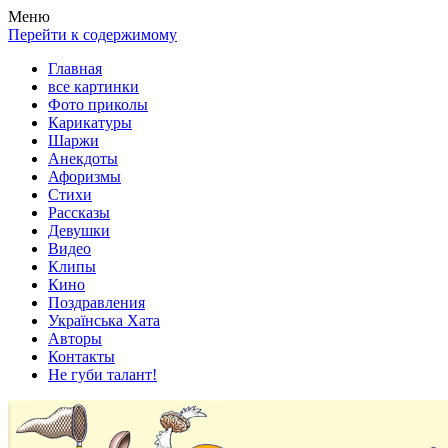
Весела хата — прикольные картинки, смешные истории,
Покажем всем ваши фото приколы, карикатуры, шаржи, стихи,
Меню
клипы!
рассказы, видео и песни!
Перейти к содержимому
Главная
все картинки
Фото приколы
Карикатуры
Шаржи
Анекдоты
Афоризмы
Стихи
Рассказы
Девушки
Видео
Клипы
Кино
Поздравления
Українська Хата
Авторы
Контакты
Не губи талант!