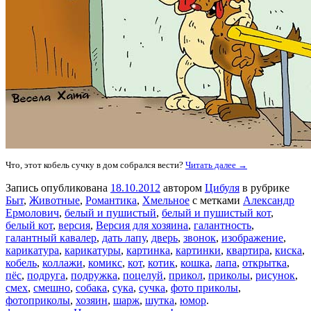
Что, этот кобель сучку в дом собрался вести?
Читать далее →
Запись опубликована
18.10.2012
автором
Цибуля
в рубрике
Быт
,
Животные
,
Романтика
,
Хмельное
с метками
Александр
Ермолович
,
белый и пушистый
,
белый и пушистый кот
,
белый кот
,
версия
,
Версия для хозяина
,
галантность
,
галантный кавалер
,
дать лапу
,
дверь
,
звонок
,
изображение
,
карикатура
,
карикатуры
,
картинка
,
картинки
,
квартира
,
киска
,
кобель
,
коллажи
,
комикс
,
кот
,
котик
,
кошка
,
лапа
,
открытка
,
пёс
,
подруга
,
подружка
,
поцелуй
,
прикол
,
приколы
,
рисунок
,
смех
,
смешно
,
собака
,
сука
,
сучка
,
фото приколы
,
фотоприколы
,
хозяин
,
шарж
,
шутка
,
юмор
.