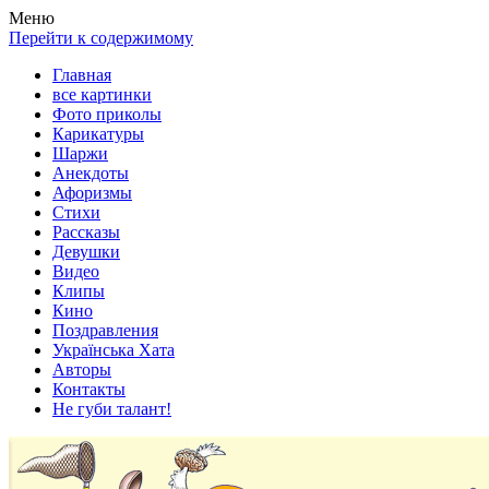
Весела хата — прикольные картинки, смешные истории,
Покажем всем ваши фото приколы, карикатуры, шаржи, стихи,
Меню
клипы!
рассказы, видео и песни!
Перейти к содержимому
Главная
все картинки
Фото приколы
Карикатуры
Шаржи
Анекдоты
Афоризмы
Стихи
Рассказы
Девушки
Видео
Клипы
Кино
Поздравления
Українська Хата
Авторы
Контакты
Не губи талант!