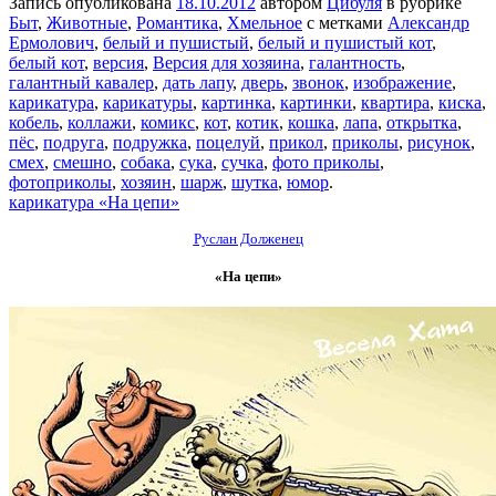
Запись опубликована
18.10.2012
автором
Цибуля
в рубрике
Быт
,
Животные
,
Романтика
,
Хмельное
с метками
Александр
Ермолович
,
белый и пушистый
,
белый и пушистый кот
,
белый кот
,
версия
,
Версия для хозяина
,
галантность
,
галантный кавалер
,
дать лапу
,
дверь
,
звонок
,
изображение
,
карикатура
,
карикатуры
,
картинка
,
картинки
,
квартира
,
киска
,
кобель
,
коллажи
,
комикс
,
кот
,
котик
,
кошка
,
лапа
,
открытка
,
пёс
,
подруга
,
подружка
,
поцелуй
,
прикол
,
приколы
,
рисунок
,
смех
,
смешно
,
собака
,
сука
,
сучка
,
фото приколы
,
фотоприколы
,
хозяин
,
шарж
,
шутка
,
юмор
.
карикатура «На цепи»
Руслан Долженец
«На цепи»