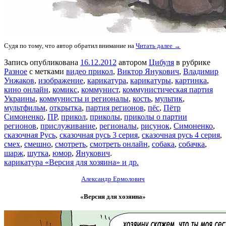
Судя по тому, что автор обратил внимание на
Читать далее →
Запись опубликована
16.12.2012
автором
Цибуля
в рубрике
Разное
с метками
видео прикол
,
Виктор Янукович
,
Владимир
Унжаков
,
изображение
,
карикатура
,
карикатуры
,
картинка
,
кино онлайн
,
комикс
,
коммунист
,
коммунистическая партия
Украины
,
коммунисты и регионалы
,
кость
,
мультик
,
мультфильм
,
открытка
,
партия регионов
,
пёс
,
Пётр
Симоненко
,
ПР
,
прикол
,
приколы
,
приколы о партии
регионов
,
прислуживание
,
регионалы
,
рисунок
,
Симоненко
,
сказочная Русь
,
сказочная русь 3 серия
,
сказочная русь 4 серия
,
смех
,
смешно
,
смотреть
,
смотреть онлайн
,
собака
,
собачка
,
шарж
,
шутка
,
юмор
,
Янукович
.
карикатура «Версия для хозяина» и др.
Александр Ермолович
«Версия для хозяина»