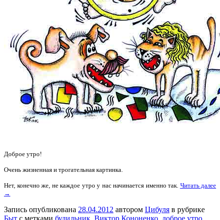
Доброе утро!
Очень жизненная и трогательная картинка.
Нет, конечно же, не каждое утро у нас начинается именно так.
Читать далее
→
Запись опубликована
28.04.2012
автором
Цибуля
в рубрике
Быт
с метками
будильник
,
Виктор Кононенко
,
доброе утро
,