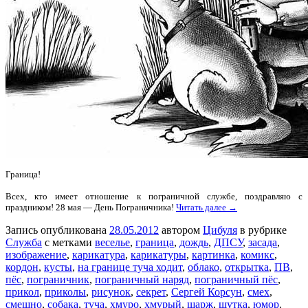
Граница!
Всех, кто имеет отношение к пограничной службе, поздравляю с
праздником! 28 мая — День Пограничника!
Читать далее →
Запись опубликована
28.05.2012
автором
Цибуля
в рубрике
Служба
с метками
веселье
,
граница
,
дождь
,
ДПСУ
,
засада
,
изображение
,
карикатура
,
карикатуры
,
картинка
,
комикс
,
кордон
,
кусты
,
на границе туча ходит
,
облако
,
открытка
,
ПВ
,
пёс
,
пограничник
,
пограничный наряд
,
пограничный пёс
,
прикол
,
приколы
,
рисунок
,
секрет
,
Сергей Корсун
,
смех
,
смешно
,
собака
,
туча
,
хмуро
,
хмурый
,
шарж
,
шутка
,
юмор
.