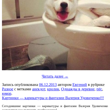
Читать далее →
Запись опубликована
06.12.2013
автором
Евгений
в рубрике
Разное
с метками
анекдот
,
кролик
,
Однажды в деревне
,
пёс
,
юмор
.
Картинки — карикатуры и фантазии Валерия Удовиченко!!!
Сегодняшние картинки — карикатуры и фантазии Валерия Удовиченко
заставляют нас включить воображение!