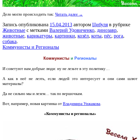
Дело могло происходить так:
Читать далее →
Запись опубликована
15.04.2013
автором
Цибуля
в рубрике
Животные
с метками
Валерий Удовиченко
,
динозавр
,
животные
,
карикатуры
,
картинки
,
козёл
,
коты
,
пёс
,
рога
,
собака
.
Коммунисты и Регионалы
Коммунисты
и
Регионалы
И советуют нам добрые люди: ну не лезьте в эту политику…
А как в неё не лезть, если людей это интересует и они сами шлют
материалы?
Да не сильно мы и лезем… так по вершочкам.
Вот, например, новая картинка от
Владимира Унжакова
.
«Коммунисты и регионалы»