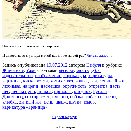
Очень обаятельный кот на картинке!
И знаете, кого я увидел в этой картинке на сей раз?
Читать далее →
Запись опубликована
19.07.2012
автором
Цибуля
в рубрике
Животные
,
Ужас
с метками
веселье
,
злость
,
зубы
,
издевательство
,
изображение
,
карикатура
,
карикатуры
,
картинка
,
киска
,
когти
,
комикс
,
кот
,
кошка
,
лай
,
ленивый кот
,
любимая
,
на цепи
,
насмешка
,
окружность
,
открытка
,
пасть
,
пёс
,
пёс на цепи
,
прикол
,
приколы
,
рисунок
,
Руслан
Долженец
,
сектор
,
смех
,
смешно
,
собака
,
собака на цепи
,
улыбка
,
хитрый кот
,
цепь
,
шарж
,
шутка
,
юмор
.
карикатура «Граница»
Сергей Корсун
«Граница»