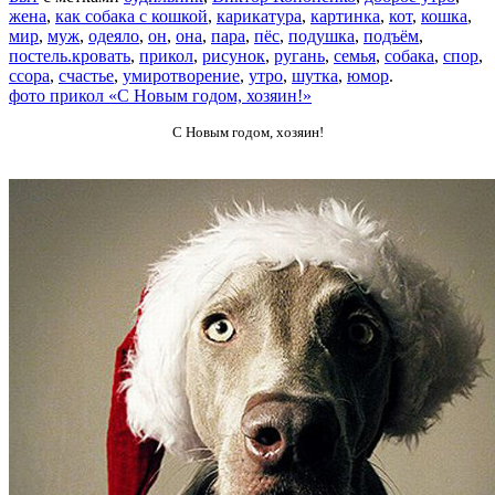
жена
,
как собака с кошкой
,
карикатура
,
картинка
,
кот
,
кошка
,
мир
,
муж
,
одеяло
,
он
,
она
,
пара
,
пёс
,
подушка
,
подъём
,
постель.кровать
,
прикол
,
рисунок
,
ругань
,
семья
,
собака
,
спор
,
ссора
,
счастье
,
умиротворение
,
утро
,
шутка
,
юмор
.
фото прикол «С Новым годом, хозяин!»
С Новым годом, хозяин!