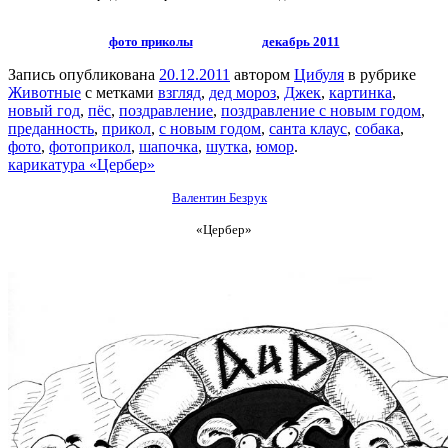
фото приколы
декабрь 2011
Запись опубликована
20.12.2011
автором
Цибуля
в рубрике
Животные
с метками
взгляд
,
дед мороз
,
Джек
,
картинка
,
новый год
,
пёс
,
поздравление
,
поздравление с новым годом
,
преданность
,
прикол
,
с новым годом
,
санта клаус
,
собака
,
фото
,
фотоприкол
,
шапочка
,
шутка
,
юмор
.
карикатура «Цербер»
Валентин Безрук
«Цербер»