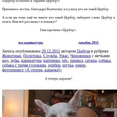
«Цербер особенно в Украине Цербер!»
Признаюсь честно, благодаря Валентину я и узнал, кто же такой Цербер.
А если вы тоже ещё не знаете кто такой Цербер, наберите слово Цербер в
поиск. Вам всё расскажут и покажут!
Злая картинка «Цербер».
все карикатуры
декабрь 2011
Запись опубликована
20.12.2011
автором
Цибуля
в рубрике
Животные
,
Политика
,
Служба
,
Ужас
,
Чиновники
с метками
аид
,
зубы
,
карикатура
,
картинка
,
пёс
,
прикол
,
сатира
,
собака
,
собака с тремя головами
,
цербер
,
шутка
,
юмор
.
фотоприкол «А теперь, караоке!»
А теперь, караоке!