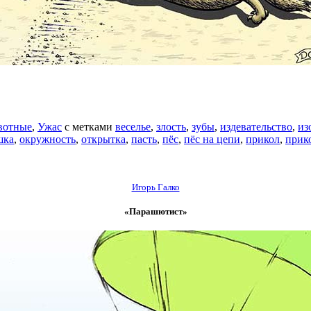
вотные
,
Ужас
с метками
веселье
,
злость
,
зубы
,
издевательство
,
из
шка
,
окружность
,
открытка
,
пасть
,
пёс
,
пёс на цепи
,
прикол
,
прик
Игорь Галко
«Парашютист»