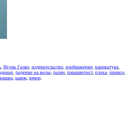
ь
,
Игорь Галко
,
издевательство
,
изображение
,
карикатура
,
адение
,
падение на вилы
,
палач
,
парашютист
,
плаха
,
прикол
,
урашка
,
шарж
,
юмор
.