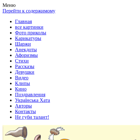
Весела хата — прикольные картинки, смешные истории, клипы
Покажем всем ваши фото приколы, карикатуры, шаржи, стихи, 
Меню
Перейти к содержимому
Главная
все картинки
Фото приколы
Карикатуры
Шаржи
Анекдоты
Афоризмы
Стихи
Рассказы
Девушки
Видео
Клипы
Кино
Поздравления
Українська Хата
Авторы
Контакты
Не губи талант!