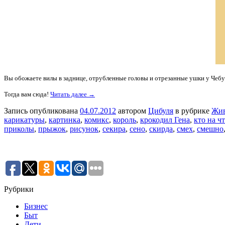
Вы обожаете вилы в заднице, отрубленные головы и отрезанные ушки у Чеб
Тогда вам сюда!
Читать далее →
Запись опубликована
04.07.2012
автором
Цибуля
в рубрике
Жи
карикатуры
,
картинка
,
комикс
,
король
,
крокодил Гена
,
кто на ч
приколы
,
прыжок
,
рисунок
,
секира
,
сено
,
скирда
,
смех
,
смешно
Рубрики
Бизнес
Быт
Дети