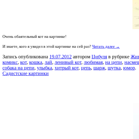
Очень обаятельный кот на картинке!
И знаете, кого я увидел в этой картинке на сей раз?
Читать далее →
Запись опубликована
19.07.2012
автором
Цибуля
в рубрике
Жи
комикс
,
кот
,
кошка
,
лай
,
ленивый кот
,
любимая
,
на цепи
,
насме
собака на цепи
,
улыбка
,
хитрый кот
,
цепь
,
шарж
,
шутка
,
юмор
.
Садистские картинки