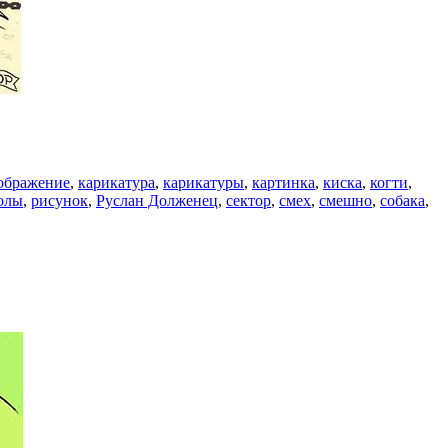
ображение
,
карикатура
,
карикатуры
,
картинка
,
киска
,
когти
,
олы
,
рисунок
,
Руслан Долженец
,
сектор
,
смех
,
смешно
,
собака
,