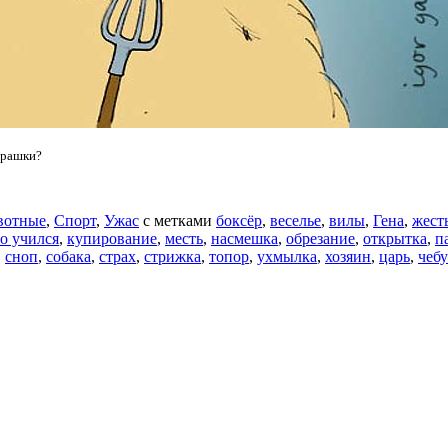
урашки?
вотные
,
Спорт
,
Ужас
с метками
боксёр
,
веселье
,
вилы
,
Гена
,
жест
то учился
,
купирование
,
месть
,
насмешка
,
обрезание
,
открытка
,
п
,
сноп
,
собака
,
страх
,
стрижка
,
топор
,
ухмылка
,
хозяин
,
царь
,
чеб