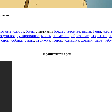
урашки?
вотные
,
Спорт
,
Ужас
с метками
боксёр
,
веселье
,
вилы
,
Гена
,
жест
то учился
,
купирование
,
месть
,
насмешка
,
обрезание
,
открытка
,
п
,
сноп
,
собака
,
страх
,
стрижка
,
топор
,
ухмылка
,
хозяин
,
царь
,
чеб
Парашютист и орел