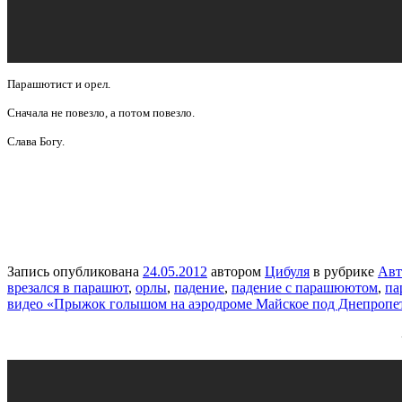
Парашютист и орел.
Сначала не повезло, а потом повезло.
Слава Богу.
Запись опубликована
24.05.2012
автором
Цибуля
в рубрике
Авт
врезался в парашют
,
орлы
,
падение
,
падение с парашюютом
,
па
видео «Прыжок голышом на аэродроме Майское под Днепропет