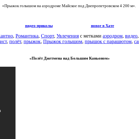
«Прыжок голышом на аэродроме Майское под Днепропетровском 4 200 м».
видео приколы
новое в Хате
антно
,
Романтика
,
Спорт
,
Увлечения
с метками
аэродром
,
видео
ист
,
полёт
,
прыжок
,
Прыжок голышом
,
прышок с парашютом
,
са
«Полёт Джетмена над Большим Каньоном»