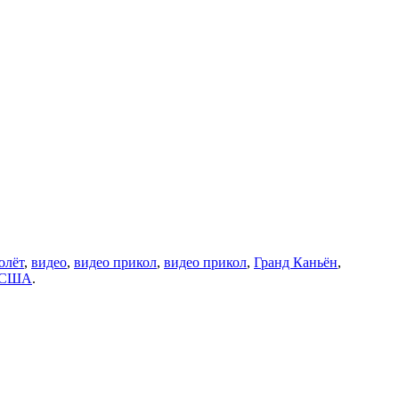
олёт
,
видео
,
видео прикол
,
видео прикол
,
Гранд Каньён
,
США
.