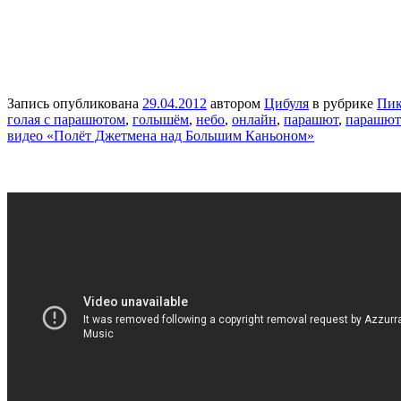
Запись опубликована
29.04.2012
автором
Цибуля
в рубрике
Пик
голая с парашютом
,
голышём
,
небо
,
онлайн
,
парашют
,
парашют
видео «Полёт Джетмена над Большим Каньоном»