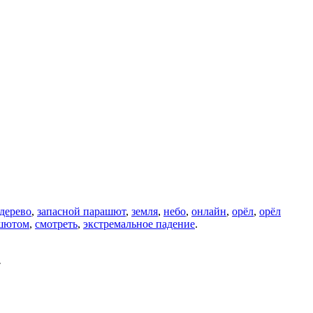
дерево
,
запасной парашют
,
земля
,
небо
,
онлайн
,
орёл
,
орёл
ашютом
,
смотреть
,
экстремальное падение
.
.