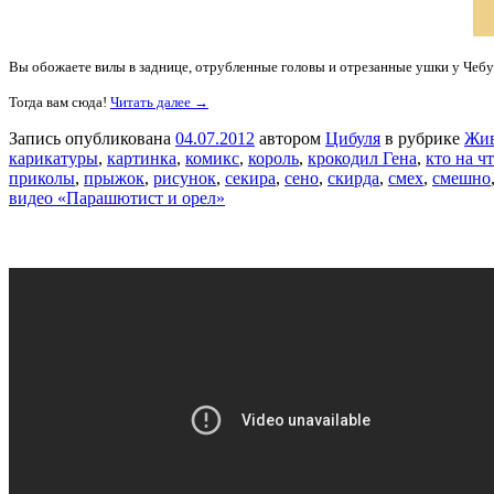
Вы обожаете вилы в заднице, отрубленные головы и отрезанные ушки у Чеб
Тогда вам сюда!
Читать далее →
Запись опубликована
04.07.2012
автором
Цибуля
в рубрике
Жи
карикатуры
,
картинка
,
комикс
,
король
,
крокодил Гена
,
кто на ч
приколы
,
прыжок
,
рисунок
,
секира
,
сено
,
скирда
,
смех
,
смешно
видео «Парашютист и орел»