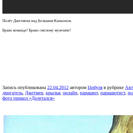
Полёт Джетмена над Большим Каньоном.
Браво команде! Браво смелому мужчине!
Запись опубликована
22.04.2012
автором
Цибуля
в рубрике
Авт
двигатель
,
Джетмен
,
крылья
,
онлайн
,
парашют
,
парашютист
,
по
фото прикол «Долетался»