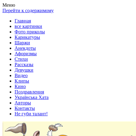
Весела хата — прикольные картинки, смешные истории, клипы
Покажем всем ваши фото приколы, карикатуры, шаржи, стихи, 
Меню
Перейти к содержимому
Главная
все картинки
Фото приколы
Карикатуры
Шаржи
Анекдоты
Афоризмы
Стихи
Рассказы
Девушки
Видео
Клипы
Кино
Поздравления
Українська Хата
Авторы
Контакты
Не губи талант!