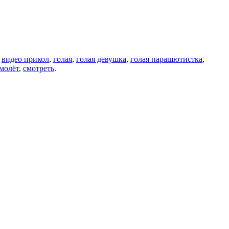
,
видео прикол
,
голая
,
голая девушка
,
голая парашютистка
,
молёт
,
смотреть
.