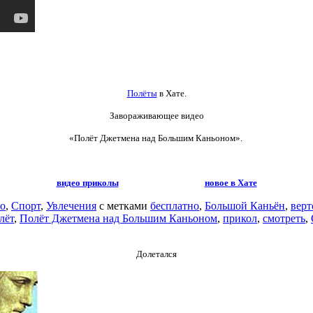
Полёты
в Хате.
Завораживающее видео
«Полёт Джетмена над Большим Каньоном».
видео приколы
новое в Хате
о
,
Спорт
,
Увлечения
с метками
бесплатно
,
Большой Каньён
,
верт
лёт
,
Полёт Джетмена над Большим Каньоном
,
прикол
,
смотреть
,
Долетался