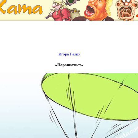
Игорь Галко
«Парашютист»