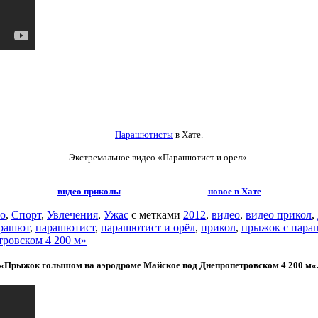
Парашютисты
в Хате.
Экстремальное видео
«Парашютист и орел».
видео приколы
новое в Хате
о
,
Спорт
,
Увлечения
,
Ужас
с метками
2012
,
видео
,
видео прикол
,
рашют
,
парашютист
,
парашютист и орёл
,
прикол
,
прыжок с пар
ровском 4 200 м»
«Прыжок голышом на аэродроме Майское под Днепропетровском 4 200 м
«