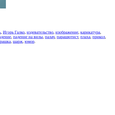
ь
,
Игорь Галко
,
издевательство
,
изображение
,
карикатура
,
адение
,
падение на вилы
,
палач
,
парашютист
,
плаха
,
прикол
,
урашка
,
шарж
,
юмор
.