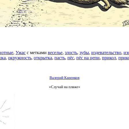
вотные
,
Ужас
с метками
веселье
,
злость
,
зубы
,
издевательство
,
из
шка
,
окружность
,
открытка
,
пасть
,
пёс
,
пёс на цепи
,
прикол
,
прик
Валерий Каненков
«Случай на пляже»