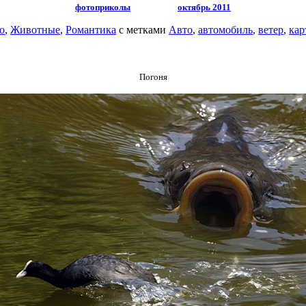
фотоприколы
октябрь 2011
о
,
Животные
,
Романтика
с метками
Авто
,
автомобиль
,
ветер
,
кар
Погоня