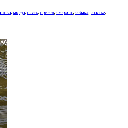
тинка
,
морда
,
пасть
,
прикол
,
скорость
,
собака
,
счастье
,