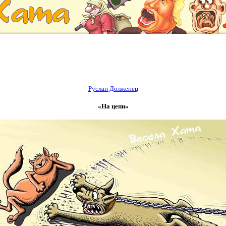
Руслан Долженец
«На цепи»