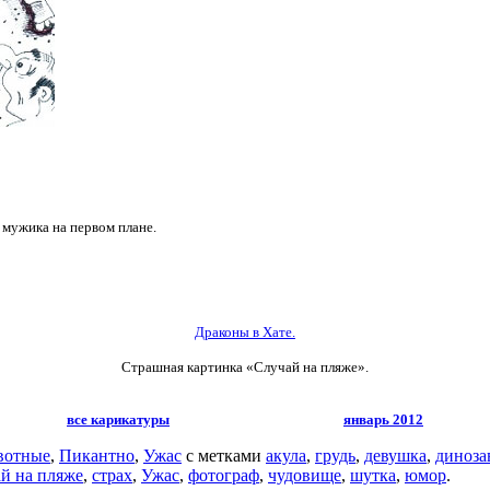
 мужика на первом плане.
Драконы в Хате.
Страшная картинка «Случай на пляже».
все карикатуры
январь 2012
вотные
,
Пикантно
,
Ужас
с метками
акула
,
грудь
,
девушка
,
диноза
ай на пляже
,
страх
,
Ужас
,
фотограф
,
чудовище
,
шутка
,
юмор
.