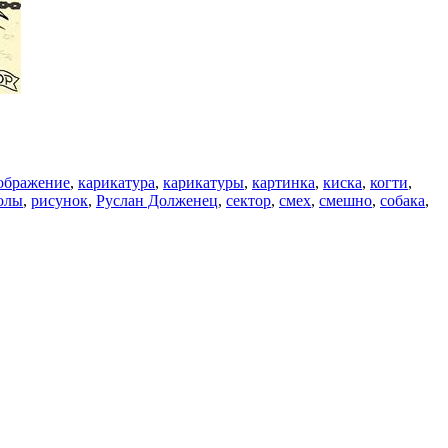
ображение
,
карикатура
,
карикатуры
,
картинка
,
киска
,
когти
,
олы
,
рисунок
,
Руслан Долженец
,
сектор
,
смех
,
смешно
,
собака
,