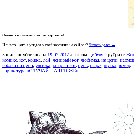
Очень обаятельный кот на картинке!
И знаете, кого я увидел в этой картинке на сей раз?
Читать далее →
Запись опубликована
19.07.2012
автором
Цибуля
в рубрике
Жи
комикс
,
кот
,
кошка
,
лай
,
ленивый кот
,
любимая
,
на цепи
,
насме
собака на цепи
,
улыбка
,
хитрый кот
,
цепь
,
шарж
,
шутка
,
юмор
.
карикатура «СЛУЧАЙ НА ПЛЯЖЕ»