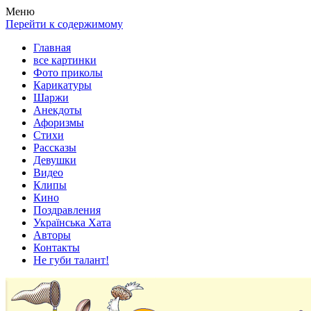
Весела хата — прикольные картинки, смешные истории, клипы
Покажем всем ваши фото приколы, карикатуры, шаржи, стихи, 
Меню
Перейти к содержимому
Главная
все картинки
Фото приколы
Карикатуры
Шаржи
Анекдоты
Афоризмы
Стихи
Рассказы
Девушки
Видео
Клипы
Кино
Поздравления
Українська Хата
Авторы
Контакты
Не губи талант!