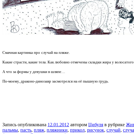
Смачная картинка про
случай на пляже.
Какие страсти, какие тела. Как любовно отмечены складки жира у волосатого
А что за формы у девушки в шляпе…
По-моему, драконо-динозавр засмотрелся на её пышную грудь.
Запись опубликована
12.01.2012
автором
Цибуля
в рубрике
Жи
пальмы
,
пасть
,
пляж
,
пляжники
,
прикол
,
рисунок
,
случай
,
случ