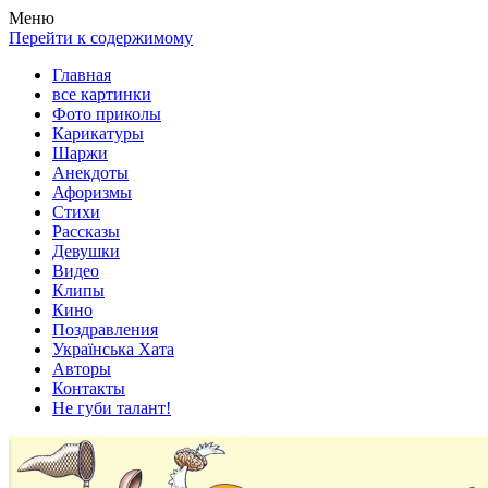
Весела хата — прикольные картинки, смешные истории,
Покажем всем ваши фото приколы, карикатуры, шаржи, стихи,
Меню
клипы!
рассказы, видео и песни!
Перейти к содержимому
Главная
все картинки
Фото приколы
Карикатуры
Шаржи
Анекдоты
Афоризмы
Стихи
Рассказы
Девушки
Видео
Клипы
Кино
Поздравления
Українська Хата
Авторы
Контакты
Не губи талант!