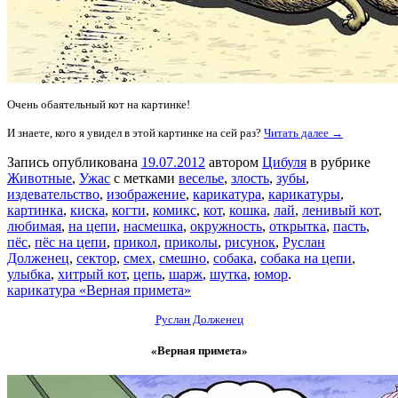
Очень обаятельный кот на картинке!
И знаете, кого я увидел в этой картинке на сей раз?
Читать далее →
Запись опубликована
19.07.2012
автором
Цибуля
в рубрике
Животные
,
Ужас
с метками
веселье
,
злость
,
зубы
,
издевательство
,
изображение
,
карикатура
,
карикатуры
,
картинка
,
киска
,
когти
,
комикс
,
кот
,
кошка
,
лай
,
ленивый кот
,
любимая
,
на цепи
,
насмешка
,
окружность
,
открытка
,
пасть
,
пёс
,
пёс на цепи
,
прикол
,
приколы
,
рисунок
,
Руслан
Долженец
,
сектор
,
смех
,
смешно
,
собака
,
собака на цепи
,
улыбка
,
хитрый кот
,
цепь
,
шарж
,
шутка
,
юмор
.
карикатура «Верная примета»
Руслан Долженец
«Верная примета»