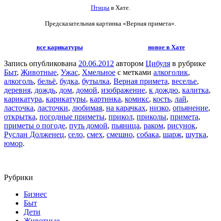
Птицы
в Хате.
Предсказательная картинка «Верная примета».
все карикатуры
новое в Хате
Запись опубликована
20.06.2012
автором
Цибуля
в рубрике
Быт
,
Животные
,
Ужас
,
Хмельное
с метками
алкоголик
,
алкоголь
,
бельё
,
будка
,
бутылка
,
Верная примета
,
веселье
,
деревня
,
дождь
,
дом
,
домой
,
изображение
,
к дождю
,
калитка
,
карикатура
,
карикатуры
,
картинка
,
комикс
,
кость
,
лай
,
ласточка
,
ласточки
,
любимая
,
на карачках
,
низко
,
опьянение
,
открытка
,
погодные приметы
,
прикол
,
приколы
,
примета
,
приметы о погоде
,
путь домой
,
пьяница
,
раком
,
рисунок
,
Руслан Долженец
,
село
,
смех
,
смешно
,
собака
,
шарж
,
шутка
,
юмор
.
Рубрики
Бизнес
Быт
Дети
Животные