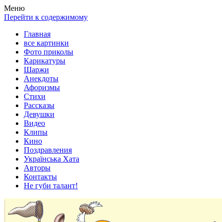
Весела хата — прикольные картинки, смешные истории,
Покажем всем ваши фото приколы, карикатуры, шаржи, стихи,
Меню
клипы!
рассказы, видео и песни!
Перейти к содержимому
Главная
все картинки
Фото приколы
Карикатуры
Шаржи
Анекдоты
Афоризмы
Стихи
Рассказы
Девушки
Видео
Клипы
Кино
Поздравления
Українська Хата
Авторы
Контакты
Не губи талант!