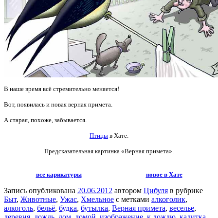
В наше время всё стремительно меняется!
Вот, появилась и новая верная примета.
А старая, похоже, забывается.
Птицы
в Хате.
Предсказательная картинка «Верная примета».
все карикатуры
новое в Хате
Запись опубликована
20.06.2012
автором
Цибуля
в рубрике
Быт
,
Животные
,
Ужас
,
Хмельное
с метками
алкоголик
,
алкоголь
,
бельё
,
будка
,
бутылка
,
Верная примета
,
веселье
,
деревня
,
дождь
,
дом
,
домой
,
изображение
,
к дождю
,
калитка
,