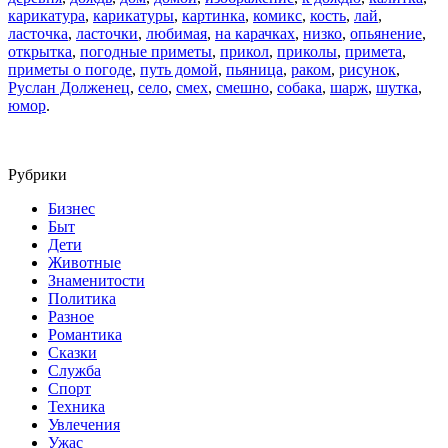
карикатура
,
карикатуры
,
картинка
,
комикс
,
кость
,
лай
,
ласточка
,
ласточки
,
любимая
,
на карачках
,
низко
,
опьянение
,
открытка
,
погодные приметы
,
прикол
,
приколы
,
примета
,
приметы о погоде
,
путь домой
,
пьяница
,
раком
,
рисунок
,
Руслан Долженец
,
село
,
смех
,
смешно
,
собака
,
шарж
,
шутка
,
юмор
.
Рубрики
Бизнес
Быт
Дети
Животные
Знаменитости
Политика
Разное
Романтика
Сказки
Служба
Спорт
Техника
Увлечения
Ужас