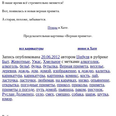
В наше время всё стремительно меняется!
Вот, появилась и новая верная примета.
А старая, похоже, забывается.
Птицы
в Хате.
Предсказательная картинка «Верная примета».
все карикатуры
новое в Хате
Запись опубликована
20.06.2012
автором
Цибуля
в рубрике
Быт
,
Животные
,
Ужас
,
Хмельное
с метками
алкоголик
,
алкоголь
,
бельё
,
будка
,
бутылка
,
Верная примета
,
веселье
,
деревня
,
дождь
,
дом
,
домой
,
изображение
,
к дождю
,
калитка
,
карикатура
,
карикатуры
,
картинка
,
комикс
,
кость
,
лай
,
ласточка
,
ласточки
,
любимая
,
на карачках
,
низко
,
опьянение
,
открытка
,
погодные приметы
,
прикол
,
приколы
,
примета
,
приметы о погоде
,
путь домой
,
пьяница
,
раком
,
рисунок
,
Руслан Долженец
,
село
,
смех
,
смешно
,
собака
,
шарж
,
шутка
,
юмор
.