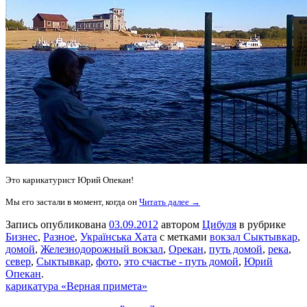
Это карикатурист Юрий Опекан!
Мы его застали в момент, когда он
Читать далее →
Запись опубликована
03.09.2012
автором
Цибуля
в рубрике
Бизнес
,
Разное
,
Українська Хата
с метками
вокзал Сыктывкар
,
домой
,
Железнодорожный вокзал
,
Орекан
,
путь домой
,
река
,
север
,
Сыктывкар
,
фото
,
это счастье - путь домой
,
Юрий
Опекан
.
карикатура «Верная примета»