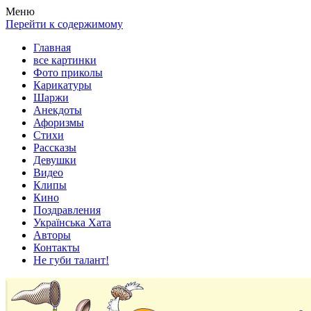
Весела хата — прикольные картинки, смешные истории,
Покажем всем ваши фото приколы, карикатуры, шаржи, стихи,
Меню
клипы!
рассказы, видео и песни!
Перейти к содержимому
Главная
все картинки
Фото приколы
Карикатуры
Шаржи
Анекдоты
Афоризмы
Стихи
Рассказы
Девушки
Видео
Клипы
Кино
Поздравления
Українська Хата
Авторы
Контакты
Не губи талант!