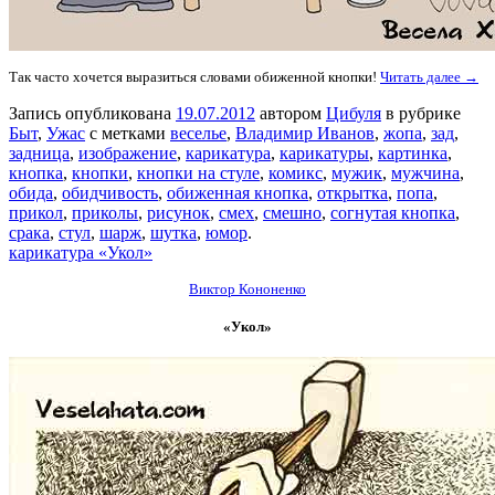
Так часто хочется выразиться словами обиженной кнопки!
Читать далее →
Запись опубликована
19.07.2012
автором
Цибуля
в рубрике
Быт
,
Ужас
с метками
веселье
,
Владимир Иванов
,
жопа
,
зад
,
задница
,
изображение
,
карикатура
,
карикатуры
,
картинка
,
кнопка
,
кнопки
,
кнопки на стуле
,
комикс
,
мужик
,
мужчина
,
обида
,
обидчивость
,
обиженная кнопка
,
открытка
,
попа
,
прикол
,
приколы
,
рисунок
,
смех
,
смешно
,
согнутая кнопка
,
срака
,
стул
,
шарж
,
шутка
,
юмор
.
карикатура «Укол»
Виктор Кононенко
«Укол»