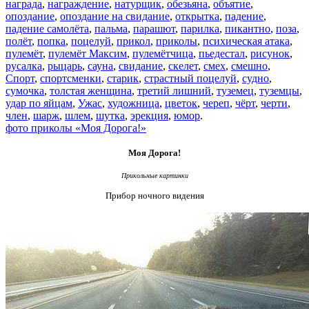
награда
,
награждение
,
натурщик
,
обезьяна
,
объятие
,
опоздание
,
опоздание на свидание
,
открытка
,
падение
,
падение самолёта
,
пальма
,
парашют
,
парилка
,
пикантно
,
поза
,
полёт
,
попка
,
поцелуй
,
прикол
,
приколы
,
психическая атака
,
пулемёт
,
пулемёт Максим
,
пулемётчица
,
пьедестал
,
рисунок
,
русалка
,
рыцарь
,
сауна
,
свидание
,
скелет
,
смех
,
смешно
,
Спорт
,
спортсменки
,
старик
,
страстный поцелуй
,
судно
,
сумочка
,
толстая женщина
,
третий лишний
,
туземец
,
туземцы
,
удар по яйцам
,
Ужас
,
художница
,
цветок
,
череп
,
чёрт
,
черти
,
член
,
шарж
,
шлем
,
шутка
,
эрекция
,
юмор
.
фото приколы «Моя Дорога!»
Моя Дорога!
Прикольные картинки
Прибор ночного видения