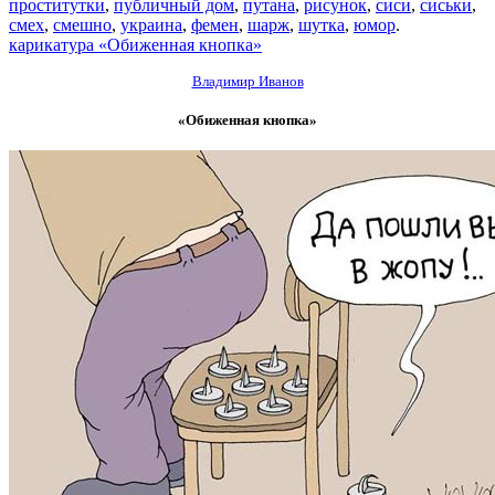
проститутки
,
публичный дом
,
путана
,
рисунок
,
сиси
,
сиськи
,
смех
,
смешно
,
украина
,
фемен
,
шарж
,
шутка
,
юмор
.
карикатура «Обиженная кнопка»
Владимир Иванов
«Обиженная кнопка»