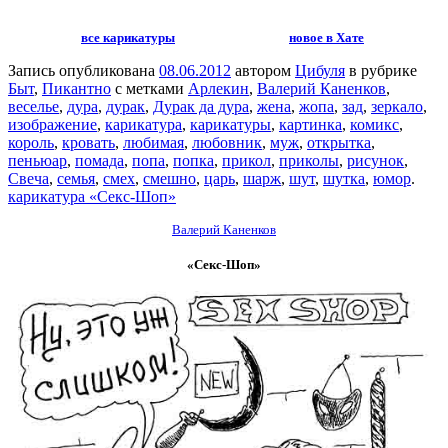
все карикатуры
новое в Хате
Запись опубликована
08.06.2012
автором
Цибуля
в рубрике
Быт
,
Пикантно
с метками
Арлекин
,
Валерий Каненков
,
веселье
,
дура
,
дурак
,
Дурак да дура
,
жена
,
жопа
,
зад
,
зеркало
,
изображение
,
карикатура
,
карикатуры
,
картинка
,
комикс
,
король
,
кровать
,
любимая
,
любовник
,
муж
,
открытка
,
пеньюар
,
помада
,
попа
,
попка
,
прикол
,
приколы
,
рисунок
,
Свеча
,
семья
,
смех
,
смешно
,
царь
,
шарж
,
шут
,
шутка
,
юмор
.
карикатура «Секс-Шоп»
Валерий Каненков
«Секс-Шоп»