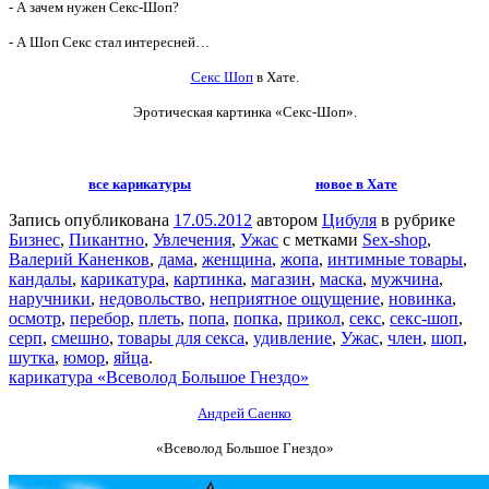
- А зачем нужен Секс-Шоп?
- А Шоп Секс стал интересней…
Секс Шоп
в Хате.
Эротическая картинка «Секс-Шоп».
все карикатуры
новое в Хате
Запись опубликована
17.05.2012
автором
Цибуля
в рубрике
Бизнес
,
Пикантно
,
Увлечения
,
Ужас
с метками
Sex-shop
,
Валерий Каненков
,
дама
,
женщина
,
жопа
,
интимные товары
,
кандалы
,
карикатура
,
картинка
,
магазин
,
маска
,
мужчина
,
наручники
,
недовольство
,
неприятное ощущение
,
новинка
,
осмотр
,
перебор
,
плеть
,
попа
,
попка
,
прикол
,
секс
,
секс-шоп
,
серп
,
смешно
,
товары для секса
,
удивление
,
Ужас
,
член
,
шоп
,
шутка
,
юмор
,
яйца
.
карикатура «Всеволод Большое Гнездо»
Андрей Саенко
«Всеволод Большое Гнездо»