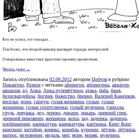
Кто не успел, тот опоздал…
Тем более, что второй кавалер выглядит гораздо интересней.
О моральных качествах красотки скромно промолчим.
Читать далее →
Запись опубликована
02.09.2012
автором
Цибуля
в рубрике
Пикантно
,
Разное
с метками
абориген
,
аборигены
,
авиатор
,
авиация
,
ад
,
Анка
,
Анка пулемётчица
,
атака
,
баба
,
баня
,
белогвардейцы
,
богиня
,
божество
,
бревно
,
Валерий Каненков
,
веселье
,
воин
,
гарпун
,
голая женщина
,
голые
,
голые
женщины
,
голые спортсменки
,
голый мужчина
,
горилла
,
грудь
,
девушка
,
дед
,
дерево
,
дикари
,
дикарь
,
древний грек
,
древний римлянин
,
женщина
,
жопа
,
зад
,
задника
,
задница
,
изображение
,
карикатура
,
карикатуры
,
картинка
,
Кинг Конг
,
кингконг
,
китобои
,
комикс
,
корабль
,
курение
,
лётчик
,
лётчица
,
матрос
,
мгновение
,
медаль
,
миг
,
море
,
моряк
,
мужчина
,