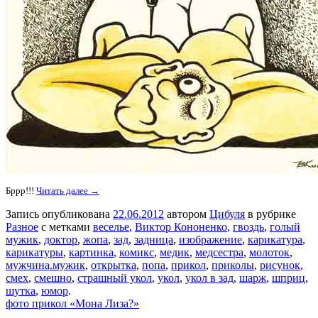
Бррр!!!
Читать далее →
Запись опубликована
22.06.2012
автором
Цибуля
в рубрике
Разное
с метками
веселье
,
Виктор Кононенко
,
гвоздь
,
голый
мужик
,
доктор
,
жопа
,
зад
,
задница
,
изображение
,
карикатура
,
карикатуры
,
картинка
,
комикс
,
медик
,
медсестра
,
молоток
,
мужчина.мужик
,
открытка
,
попа
,
прикол
,
приколы
,
рисунок
,
смех
,
смешно
,
страшный укол
,
укол
,
укол в зад
,
шарж
,
шприц
,
шутка
,
юмор
.
фото прикол «Мона Лиза?»