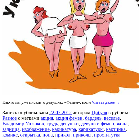
Как-то мы уже писали о девушках «Фемен», возле
Читать далее →
Запись опубликована
22.07.2012
автором
Цибуля
в рубрике
Разное
с метками
акция
,
акция фемен
,
бардель
,
веселье
,
Владимир Унжаков
,
грудь
,
девушки
,
девушки фемен
,
жопа
,
задница
,
изображение
,
карикатура
,
карикатуры
,
картинка
,
комикс
,
открытка
,
попа
,
прикол
,
приколы
,
проститутка
,