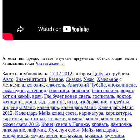
А если вы предпочитаете научные аргументы, объясняющие земные
катаклизмы, тогда
Читать далее →
Запись опубликована
17.12.2012
автором
Цибуля
в рубрике
Авто
,
Знаменитости
,
Разное
,
Сказки
,
Ужас
,
Хмельное
с
метками
алкоголик
,
алкоголь
,
Анатолий Чубайс
,
апокалипсис
,
армагедон
,
астероид
,
больница
,
больной
,
бюстгальтер
,
водка
,
вот он какой
,
врач
,
Где будет конец света
,
госпиталь
,
доктор
,
женщина
,
жопа
,
зад
,
задница
,
игра
,
изображение
,
индейцы
,
индейцы Майя
,
календарь
,
календарь Майя
,
Календарь Майя
2012
,
Календарь Майя конец света
,
карикатура
,
карикатуры
,
картинка
,
картинки
,
коллажи
,
комикс
,
конец
,
конец света
,
конец света 2012
,
Конец света в Париже
,
кровать
,
лампочка
,
ликование
,
лифтчик
,
Луч
,
луч света
,
Майя
,
мандарин
,
мандаринка
,
медик
,
метеорит
,
мужик
,
мужики
,
мужчина
,