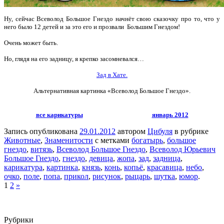
Ну, сейчас Всеволод Большое Гнездо начнёт свою сказочку про то, что у
него было 12 детей и
за это его и прозвали Большим Гнездом!
Очень может быть.
Но, глядя на его задницу, я крепко засомневался…
Зад в Хате.
Альтернативная картинка «Всеволод Большое Гнездо».
все карикатуры
январь 2012
Запись опубликована
29.01.2012
автором
Цибуля
в рубрике
Животные
,
Знаменитости
с метками
богатырь
,
большое
гнездо
,
витязь
,
Всеволод Большое Гнездо
,
Всеволод Юрьевич
Большое Гнездо
,
гнездо
,
девица
,
жопа
,
зад
,
задница
,
карикатура
,
картинка
,
князь
,
конь
,
копьё
,
красавица
,
небо
,
очко
,
поле
,
попа
,
прикол
,
рисунок
,
рыцарь
,
шутка
,
юмор
.
1
2
»
Рубрики