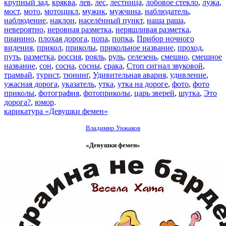
крупный зад
,
кряква
,
лев
,
лес
,
лестница
,
лобовое стекло
,
лужа
,
мост
,
мото
,
мотоцикл
,
мужик
,
мужчина
,
наблюдатель
,
наблюдение
,
наклон
,
населённый пункт
,
наша раша
,
невероятно
,
неровная разметка
,
неряшливая разметка
,
пианино
,
плохая дорога
,
попа
,
попка
,
Прибор ночного
видения
,
прикол
,
приколы
,
прикольное название
,
проход
,
путь
,
разметка
,
россия
,
рояль
,
руль
,
селезень
,
смешно
,
смешное
название
,
сон
,
сосна
,
сосны
,
срака
,
Стоп сигнал звуковой
,
трамвай
,
турист
,
тюнинг
,
Удивительная авария
,
удивление
,
ужасная дорога
,
указатель
,
утка
,
утка на дороге
,
фото
,
фото
приколы
,
фотография
,
фотоприколы
,
царь зверей
,
шутка
,
Это
дорога?
,
юмор
.
карикатура «Девушки фемен»
Владимир Унжаков
«Девушки фемен»