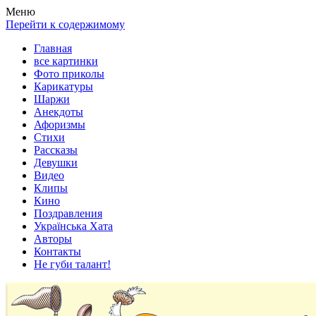
Весела хата — прикольные картинки, смешные истории,
Покажем всем ваши фото приколы, карикатуры, шаржи, стихи,
Меню
клипы!
рассказы, видео и песни!
Перейти к содержимому
Главная
все картинки
Фото приколы
Карикатуры
Шаржи
Анекдоты
Афоризмы
Стихи
Рассказы
Девушки
Видео
Клипы
Кино
Поздравления
Українська Хата
Авторы
Контакты
Не губи талант!