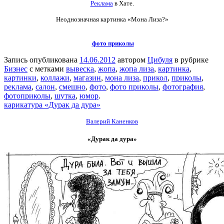
Реклама
в Хате.
Неоднозначная картинка
«Мона Лиза?»
фото приколы
Запись опубликована
14.06.2012
автором
Цибуля
в рубрике
Бизнес
с метками
вывеска
,
жопа
,
жопа лиза
,
картинка
,
картинки
,
коллажи
,
магазин
,
мона лиза
,
прикол
,
приколы
,
реклама
,
салон
,
смешно
,
фото
,
фото приколы
,
фотография
,
фотоприколы
,
шутка
,
юмор
.
карикатура «Дурак да дура»
Валерий Каненков
«Дурак да дура»