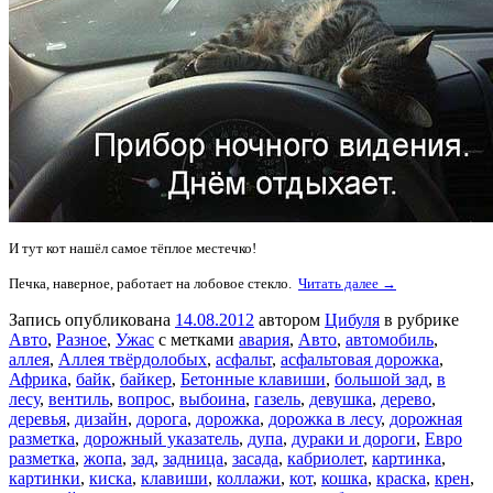
И тут кот нашёл самое тёплое местечко!
Печка, наверное, работает на лобовое стекло.
Читать далее →
Запись опубликована
14.08.2012
автором
Цибуля
в рубрике
Авто
,
Разное
,
Ужас
с метками
авария
,
Авто
,
автомобиль
,
аллея
,
Аллея твёрдолобых
,
асфальт
,
асфальтовая дорожка
,
Африка
,
байк
,
байкер
,
Бетонные клавиши
,
большой зад
,
в
лесу
,
вентиль
,
вопрос
,
выбоина
,
газель
,
девушка
,
дерево
,
деревья
,
дизайн
,
дорога
,
дорожка
,
дорожка в лесу
,
дорожная
разметка
,
дорожный указатель
,
дупа
,
дураки и дороги
,
Евро
разметка
,
жопа
,
зад
,
задница
,
засада
,
кабриолет
,
картинка
,
картинки
,
киска
,
клавиши
,
коллажи
,
кот
,
кошка
,
краска
,
крен
,