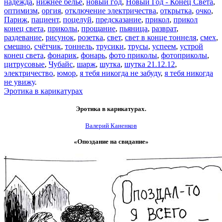
надежда
,
нижнее бельё
,
новый год
,
Новый Год - Конец Света
,
оптимизм
,
оргия
,
отключение электричества
,
открытка
,
очко
,
Париж
,
пациент
,
поцелуй
,
предсказание
,
прикол
,
прикол
конец света
,
приколы
,
прощание
,
пьяница
,
разврат
,
раздевание
,
рисунок
,
розетка
,
свет
,
свет в конце тоннеля
,
смех
,
смешно
,
счётчик
,
тоннель
,
трусики
,
трусы
,
успеем
,
устрой
конец света
,
фонарик
,
фонарь
,
фото приколы
,
фотоприколы
,
цитрусовые
,
Чубайс
,
шарж
,
шутка
,
шутка 21.12.12
,
электричество
,
юмор
,
я тебя никогда не забуду
,
я тебя никогда
не увижу
.
Эротика в карикатурах
Эротика в карикатурах.
Валерий Каненков
«Опоздание на свидание»