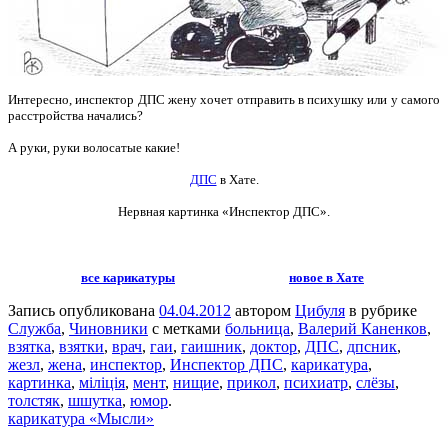
Интересно, инспектор ДПС жену хочет отправить в психушку или у самого
расстройства начались?
А руки, руки волосатые какие!
ДПС
в Хате.
Нервная картинка
«Инспектор ДПС».
все карикатуры
новое в Хате
Запись опубликована
04.04.2012
автором
Цибуля
в рубрике
Служба
,
Чиновники
с метками
больница
,
Валерий Каненков
,
взятка
,
взятки
,
врач
,
гаи
,
гаишник
,
доктор
,
ДПС
,
дпсник
,
жезл
,
жена
,
инспектор
,
Инспектор ДПС
,
карикатура
,
картинка
,
міліція
,
мент
,
нищие
,
прикол
,
психиатр
,
слёзы
,
толстяк
,
шшутка
,
юмор
.
карикатура «Мысли»