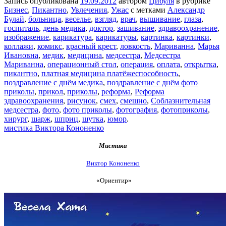
Запись опубликована
19.09.2012
автором
Цибуля
в рубрике
Бизнес
,
Пикантно
,
Увлечения
,
Ужас
с метками
Александр
Булай
,
больница
,
веселье
,
взгляд
,
врач
,
вышивание
,
глаза
,
госпиталь
,
день медика
,
доктор
,
зашивание
,
здравоохранение
,
изображение
,
карикатура
,
карикатуры
,
картинка
,
картинки
,
коллажи
,
комикс
,
красный крест
,
ловкость
,
Мариванна
,
Марья
Ивановна
,
медик
,
медицина
,
медсестра
,
Медсестра
Мариванна
,
операционный стол
,
операция
,
оплата
,
открытка
,
пикантно
,
платная медицина платёжеспособность
,
поздравление с днём медика
,
поздравление с днём фото
приколы
,
прикол
,
приколы
,
реформа
,
Реформа
здравоохранения
,
рисунок
,
смех
,
смешно
,
Соблазнительная
медсестра
,
фото
,
фото приколы
,
фотография
,
фотоприколы
,
хирург
,
шарж
,
шприц
,
шутка
,
юмор
.
мистика Виктора Кононенко
Мистика
Виктор Кононенко
«Ориентир»