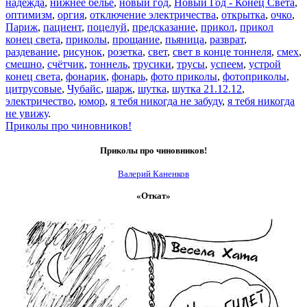
надежда
,
нижнее бельё
,
новый год
,
Новый Год - Конец Света
,
оптимизм
,
оргия
,
отключение электричества
,
открытка
,
очко
,
Париж
,
пациент
,
поцелуй
,
предсказание
,
прикол
,
прикол
конец света
,
приколы
,
прощание
,
пьяница
,
разврат
,
раздевание
,
рисунок
,
розетка
,
свет
,
свет в конце тоннеля
,
смех
,
смешно
,
счётчик
,
тоннель
,
трусики
,
трусы
,
успеем
,
устрой
конец света
,
фонарик
,
фонарь
,
фото приколы
,
фотоприколы
,
цитрусовые
,
Чубайс
,
шарж
,
шутка
,
шутка 21.12.12
,
электричество
,
юмор
,
я тебя никогда не забуду
,
я тебя никогда
не увижу
.
Приколы про чиновников!
Приколы про чиновников!
Валерий Каненков
«Откат»