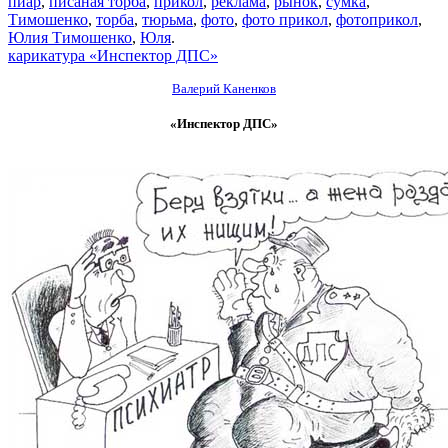
пиар
,
писаная торба
,
прикол
,
реклама
,
рынок
,
сумка
,
Тимошенко
,
торба
,
тюрьма
,
фото
,
фото прикол
,
фотоприкол
,
Юлия Тимошенко
,
Юля
.
карикатура «Инспектор ДПС»
Валерий Каненков
«Инспектор ДПС»