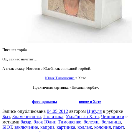
Писаная торба.
Ох, сейчас налетят…
А я так скажу. Носятся с Юлей, как с писаной торбой.
Юлия Тимошенко
в Хате.
Практичная картинка
«Писаная торба».
фото приколы
новое в Хате
Запись опубликована
04.05.2012
автором
Цибуля
в рубрике
Быт
,
Знаменитости
,
Политика
,
Українська Хата
,
Чиновники
с
метками
базар
,
блок Юлии Тимошенко
,
болезнь
,
больница
,
БЮТ
,
заключение
,
каприз
,
картинка
,
коллаж
,
колония
,
пакет
,