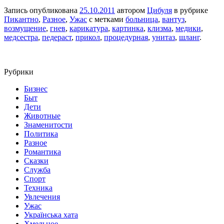
Запись опубликована
25.10.2011
автором
Цибуля
в рубрике
Пикантно
,
Разное
,
Ужас
с метками
больница
,
вантуз
,
возмущение
,
гнев
,
карикатура
,
картинка
,
клизма
,
медики
,
медсестра
,
педераст
,
прикол
,
процедурная
,
унитаз
,
шланг
.
Рубрики
Бизнес
Быт
Дети
Животные
Знаменитости
Политика
Разное
Романтика
Сказки
Служба
Спорт
Техника
Увлечения
Ужас
Українська хата
Хмельное