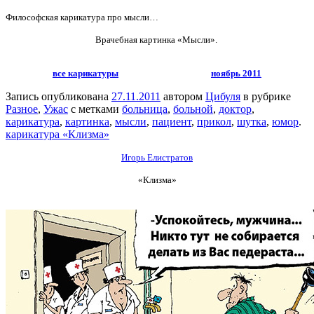
Философская карикатура про мысли…
Врачебная картинка «Мысли».
все карикатуры
ноябрь 2011
Запись опубликована
27.11.2011
автором
Цибуля
в рубрике
Разное
,
Ужас
с метками
больница
,
больной
,
доктор
,
карикатура
,
картинка
,
мысли
,
пациент
,
прикол
,
шутка
,
юмор
.
карикатура «Клизма»
Игорь Елистратов
«Клизма»