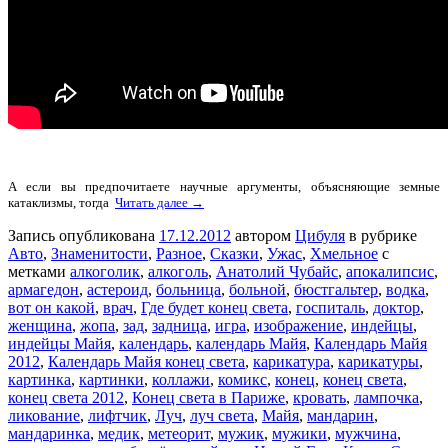
А если вы предпочитаете научные аргументы, объясняющие земные
катаклизмы, тогда
Читать далее →
Запись опубликована
17.12.2012
автором
Цибуля
в рубрике
Авто
,
Знаменитости
,
Разное
,
Сказки
,
Ужас
,
Хмельное
с
метками
алкоголик
,
алкоголь
,
Анатолий Чубайс
,
апокалипсис
,
армагедон
,
астероид
,
больница
,
больной
,
бюстгальтер
,
водка
,
вот он какой
,
врач
,
Где будет конец света
,
госпиталь
,
доктор
,
женщина
,
жопа
,
зад
,
задница
,
игра
,
изображение
,
индейцы
,
индейцы Майя
,
календарь
,
календарь Майя
,
Календарь Майя
2012
,
Календарь Майя конец света
,
карикатура
,
карикатуры
,
картинка
,
картинки
,
коллажи
,
комикс
,
конец
,
конец света
,
конец света 2012
,
Конец света в Париже
,
кровать
,
лампочка
,
ликование
,
лифтчик
,
Луч
,
луч света
,
Майя
,
мандарин
,
мандаринка
,
медик
,
метеорит
,
мужик
,
мужики
,
мужчина
,