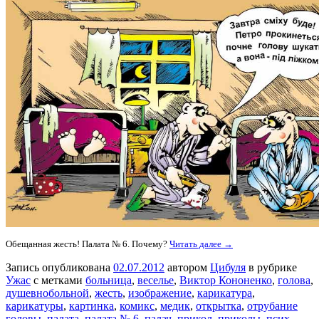
Обещанная жесть! Палата № 6. Почему?
Читать далее →
Запись опубликована
02.07.2012
автором
Цибуля
в рубрике
Ужас
с метками
больница
,
веселье
,
Виктор Кононенко
,
голова
,
душевнобольной
,
жесть
,
изображение
,
карикатура
,
карикатуры
,
картинка
,
комикс
,
медик
,
открытка
,
отрубание
головы
,
палата
,
палата № 6
,
палач
,
прикол
,
приколы
,
псих
,