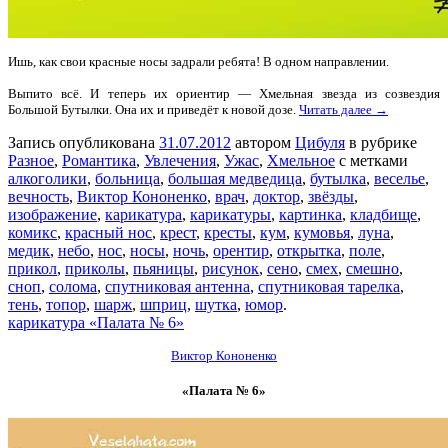
Ишь, как свои красные носы задрали ребята! В одном направлении.
Выпито всё. И теперь их ориентир — Хмельная звезда из созвездия
Большой Бутылки. Она их и приведёт к новой дозе.
Читать далее →
Запись опубликована
31.07.2012
автором
Цибуля
в рубрике
Разное
,
Романтика
,
Увлечения
,
Ужас
,
Хмельное
с метками
алкоголики
,
больница
,
большая медведица
,
бутылка
,
веселье
,
вечность
,
Виктор Кононенко
,
врач
,
доктор
,
звёзды
,
изображение
,
карикатура
,
карикатуры
,
картинка
,
кладбище
,
комикс
,
красный нос
,
крест
,
кресты
,
кум
,
кумовья
,
луна
,
медик
,
небо
,
нос
,
носы
,
ночь
,
орентир
,
открытка
,
поле
,
прикол
,
приколы
,
пьяницы
,
рисунок
,
сено
,
смех
,
смешно
,
сноп
,
солома
,
спутниковая антенна
,
спутниковая тарелка
,
тень
,
топор
,
шарж
,
шприц
,
шутка
,
юмор
.
карикатура «Палата № 6»
Виктор Кононенко
«Палата № 6»