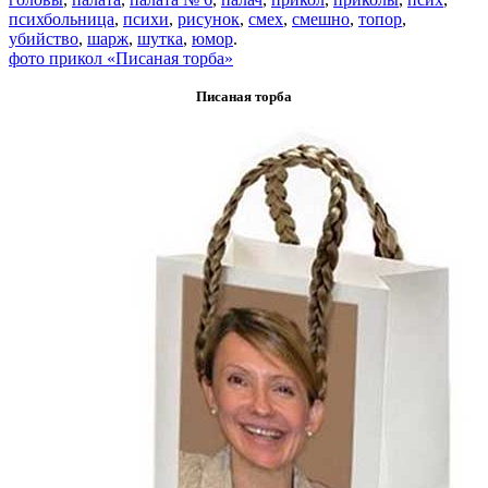
психбольница
,
психи
,
рисунок
,
смех
,
смешно
,
топор
,
убийство
,
шарж
,
шутка
,
юмор
.
фото прикол «Писаная торба»
Писаная торба