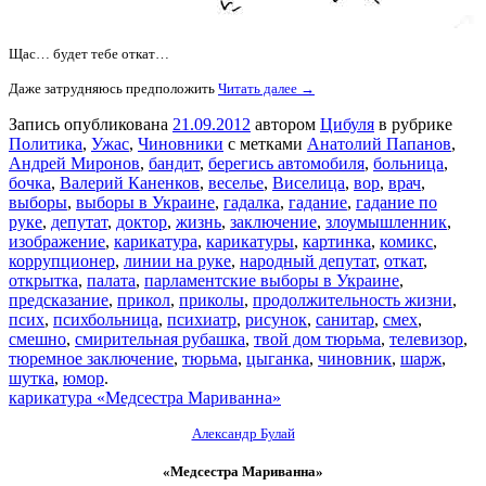
Щас… будет тебе откат…
Даже затрудняюсь предположить
Читать далее →
Запись опубликована
21.09.2012
автором
Цибуля
в рубрике
Политика
,
Ужас
,
Чиновники
с метками
Анатолий Папанов
,
Андрей Миронов
,
бандит
,
берегись автомобиля
,
больница
,
бочка
,
Валерий Каненков
,
веселье
,
Виселица
,
вор
,
врач
,
выборы
,
выборы в Украине
,
гадалка
,
гадание
,
гадание по
руке
,
депутат
,
доктор
,
жизнь
,
заключение
,
злоумышленник
,
изображение
,
карикатура
,
карикатуры
,
картинка
,
комикс
,
коррупционер
,
линии на руке
,
народный депутат
,
откат
,
открытка
,
палата
,
парламентские выборы в Украине
,
предсказание
,
прикол
,
приколы
,
продолжительность жизни
,
псих
,
психбольница
,
психиатр
,
рисунок
,
санитар
,
смех
,
смешно
,
смирительная рубашка
,
твой дом тюрьма
,
телевизор
,
тюремное заключение
,
тюрьма
,
цыганка
,
чиновник
,
шарж
,
шутка
,
юмор
.
карикатура «Медсестра Мариванна»
Александр Булай
«Медсестра Мариванна»