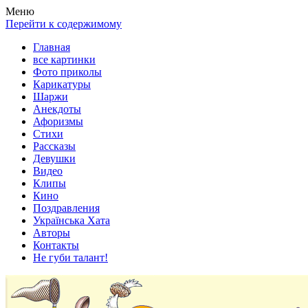
Весела хата — прикольные картинки, смешные истории,
Покажем всем ваши фото приколы, карикатуры, шаржи, стихи,
Меню
клипы!
рассказы, видео и песни!
Перейти к содержимому
Главная
все картинки
Фото приколы
Карикатуры
Шаржи
Анекдоты
Афоризмы
Стихи
Рассказы
Девушки
Видео
Клипы
Кино
Поздравления
Українська Хата
Авторы
Контакты
Не губи талант!