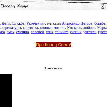
,
Дети
,
Служба
,
Увлечения
с метками
Александр Петров
,
борьба
,
карикатуры
,
картинка
,
кнопка
,
комикс
,
Кто кого
,
любовь
,
Марь
жба
,
смех
,
смешно
,
соловей
,
танк
,
танкист
,
ученик
,
учитель
,
цвет
Про Конец Света!
Апокалипсис