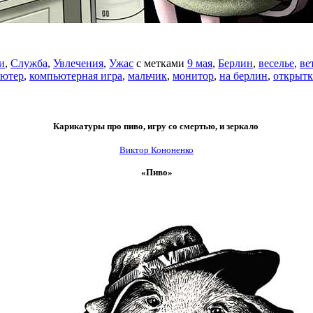
и
,
Служба
,
Увлечения
,
Ужас
с метками
9 мая
,
Берлин
,
веселье
,
ве
ьютер
,
компьютерная игра
,
мальчик
,
монитор
,
на берлин
,
открытк
Карикатуры про пиво, игру со смертью, и зеркало
Виктор Кононенко
«Пиво»