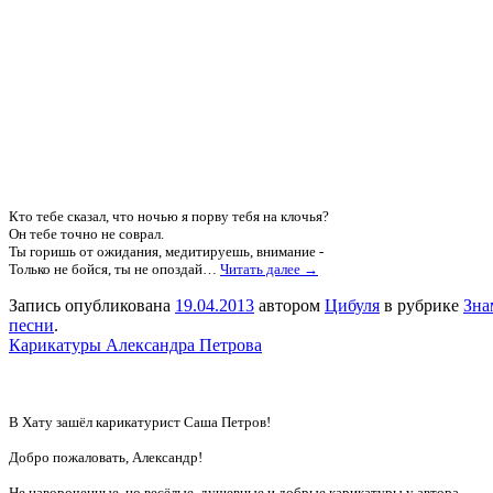
Кто тебе сказал, что ночью я порву тебя на клочья?
Он тебе точно не соврал.
Ты горишь от ожидания, медитируешь, внимание -
Только не бойся, ты не опоздай…
Читать далее →
Запись опубликована
19.04.2013
автором
Цибуля
в рубрике
Зна
песни
.
Карикатуры Александра Петрова
В Хату зашёл карикатурист Саша Петров!
Добро пожаловать, Александр!
Не навороченные, но весёлые, душевные и добрые карикатуры у автора.