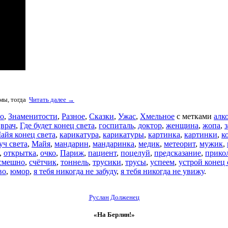
змы, тогда
Читать далее →
о
,
Знаменитости
,
Разное
,
Сказки
,
Ужас
,
Хмельное
с метками
алк
,
врач
,
Где будет конец света
,
госпиталь
,
доктор
,
женщина
,
жопа
,
з
айя конец света
,
карикатура
,
карикатуры
,
картинка
,
картинки
,
к
уч света
,
Майя
,
мандарин
,
мандаринка
,
медик
,
метеорит
,
мужик
,
,
открытка
,
очко
,
Париж
,
пациент
,
поцелуй
,
предсказание
,
прико
смешно
,
счётчик
,
тоннель
,
трусики
,
трусы
,
успеем
,
устрой конец 
во
,
юмор
,
я тебя никогда не забуду
,
я тебя никогда не увижу
.
Руслан Долженец
«На Берлин!»