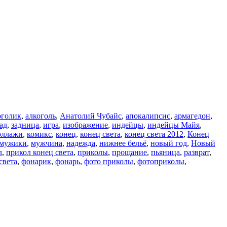
оголик
,
алкоголь
,
Анатолий Чубайс
,
апокалипсис
,
армагедон
,
ад
,
задница
,
игра
,
изображение
,
индейцы
,
индейцы Майя
,
оллажи
,
комикс
,
конец
,
конец света
,
конец света 2012
,
Конец
мужики
,
мужчина
,
надежда
,
нижнее бельё
,
новый год
,
Новый
л
,
прикол конец света
,
приколы
,
прощание
,
пьяница
,
разврат
,
света
,
фонарик
,
фонарь
,
фото приколы
,
фотоприколы
,