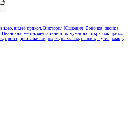
,
видео
,
видео прикол
,
Виктория Юшкевич
,
Вовочка
,
двойка
,
я Ивановна
,
мечта
,
мечта танкиста
,
мужчина
,
открытка
,
прикол
,
ок
,
цветы
,
цветы жизни
,
шарж
,
шахматы
,
шашки
,
шутка
,
юмор
.