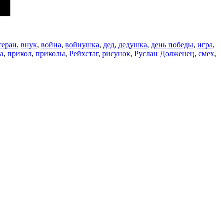
теран
,
внук
,
война
,
войнушка
,
дед
,
дедушка
,
день победы
,
игра
,
а
,
прикол
,
приколы
,
Рейхстаг
,
рисунок
,
Руслан Долженец
,
смех
,