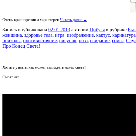
Очень красноречив и характерен
Читать далее →
Запись опубликована
02.01.2013
автором
Цибуля
в рубрике
Быт
женщина
,
здоровье тела
,
игра
,
изображение
,
кактус
,
карикатура
приколы
,
противостояние
,
рисунок
,
роза
,
свидание
,
семья
,
Слу
Про Конец Света!
Хотите узнать, как может выглядеть конец света?
Смотрите!