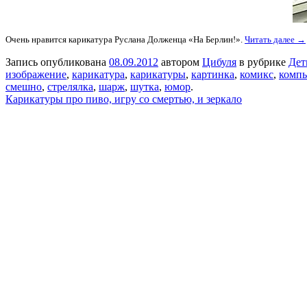
Очень нравится карикатура Руслана Долженца «На Берлин!».
Читать далее →
Запись опубликована
08.09.2012
автором
Цибуля
в рубрике
Дет
изображение
,
карикатура
,
карикатуры
,
картинка
,
комикс
,
комп
смешно
,
стрелялка
,
шарж
,
шутка
,
юмор
.
Карикатуры про пиво, игру со смертью, и зеркало