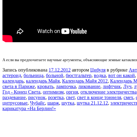
А если вы предпочитаете научные аргументы, объясняющие земные катакли
Запись опубликована
17.12.2012
автором
Цибуля
в рубрике
Авт
астероид
,
больница
,
больной
,
бюстгальтер
,
водка
,
вот он какой
календарь
,
календарь Майя
,
Календарь Майя 2012
,
Календарь М
света в Париже
,
кровать
,
лампочка
,
ликование
,
лифтчик
,
Луч
,
л
Год - Конец Света
,
оптимизм
,
оргия
,
отключение электричества
раздевание
,
рисунок
,
розетка
,
свет
,
свет в конце тоннеля
,
смех
,
цитрусовые
,
Чубайс
,
шарж
,
шутка
,
шутка 21.12.12
,
электричест
карикатура «На Берлин!»