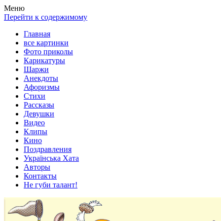
Весела хата — прикольные картинки, смешные истории, клипы
Покажем всем ваши фото приколы, карикатуры, шаржи, стихи, 
Меню
Перейти к содержимому
Главная
все картинки
Фото приколы
Карикатуры
Шаржи
Анекдоты
Афоризмы
Стихи
Рассказы
Девушки
Видео
Клипы
Кино
Поздравления
Українська Хата
Авторы
Контакты
Не губи талант!