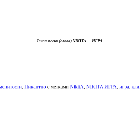
Текст песни (слова)
NIKITA — ИГРА
.
менитости
,
Пикантно
с метками
NikitA
,
NIKITA ИГРА
,
игра
,
кли