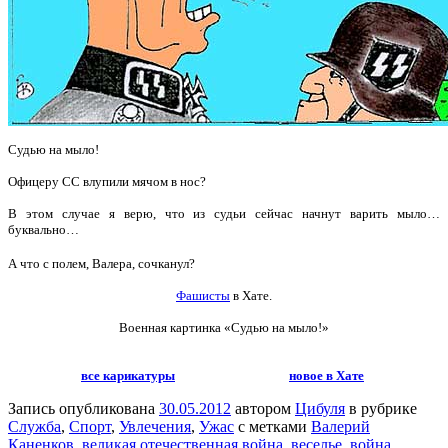
Судью на мыло!
Офицеру СС влупили мячом в нос?
В этом случае я верю, что из судьи сейчас начнут варить мыло…
буквально…
А что с полем, Валера, сочканул?
Фашисты
в Хате.
Военная картинка «Судью на мыло!»
все карикатуры
новое в Хате
Запись опубликована
30.05.2012
автором
Цибуля
в рубрике
Служба
,
Спорт
,
Увлечения
,
Ужас
с метками
Валерий
Каненков
,
великая отечественная война
,
веселье
,
война
,