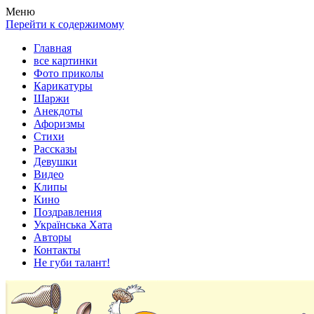
Весела хата — прикольные картинки, смешные истории,
Покажем всем ваши фото приколы, карикатуры, шаржи, стихи,
Меню
клипы!
рассказы, видео и песни!
Перейти к содержимому
Главная
все картинки
Фото приколы
Карикатуры
Шаржи
Анекдоты
Афоризмы
Стихи
Рассказы
Девушки
Видео
Клипы
Кино
Поздравления
Українська Хата
Авторы
Контакты
Не губи талант!