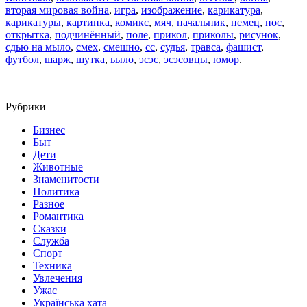
вторая мировая война
,
игра
,
изображение
,
карикатура
,
карикатуры
,
картинка
,
комикс
,
мяч
,
начальник
,
немец
,
нос
,
открытка
,
подчинённый
,
поле
,
прикол
,
приколы
,
рисунок
,
сдью на мыло
,
смех
,
смешно
,
сс
,
судья
,
травса
,
фашист
,
футбол
,
шарж
,
шутка
,
ьыло
,
эсэс
,
эсэсовцы
,
юмор
.
Рубрики
Бизнес
Быт
Дети
Животные
Знаменитости
Политика
Разное
Романтика
Сказки
Служба
Спорт
Техника
Увлечения
Ужас
Українська хата