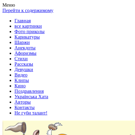
Весела хата — прикольные картинки, смешные истории,
Покажем всем ваши фото приколы, карикатуры, шаржи, стихи,
Меню
клипы!
рассказы, видео и песни!
Перейти к содержимому
Главная
все картинки
Фото приколы
Карикатуры
Шаржи
Анекдоты
Афоризмы
Стихи
Рассказы
Девушки
Видео
Клипы
Кино
Поздравления
Українська Хата
Авторы
Контакты
Не губи талант!