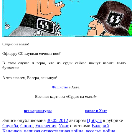
Судью на мыло!
Офицеру СС влупили мячом в нос?
В этом случае я верю, что из судьи сейчас начнут варить мыло…
буквально…
А что с полем, Валера, сочканул?
Фашисты
в Хате.
Военная картинка «Судью на мыло!»
все карикатуры
новое в Хате
Запись опубликована
30.05.2012
автором
Цибуля
в рубрике
Служба
,
Спорт
,
Увлечения
,
Ужас
с метками
Валерий
Каненков
,
великая отечественная война
,
веселье
,
война
,