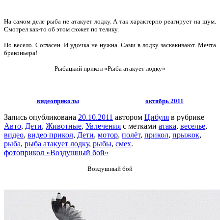
На самом деле рыба не атакует лодку. А так характерно реагирует на шум.
Смотрел как-то об этом сюжет по телику.
Но весело. Согласен. И удочка не нужна. Сами в лодку заскакивают. Мечта
браконьера!
Рыбацкий прикол «Рыба атакует лодку»
видеоприколы
октябрь 2011
Запись опубликована
20.10.2011
автором
Цибуля
в рубрике
Авто
,
Дети
,
Животные
,
Увлечения
с метками
атака
,
веселье
,
видео
,
видео прикол
,
Дети
,
мотор
,
полёт
,
прикол
,
прыжок
,
рыба
,
рыба атакует лодку
,
рыбы
,
смех
.
фотоприкол «Воздушный бой»
Воздушный бой