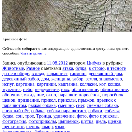
Красивое фото.
Сейчас пёс собирает о вас информацию единственным доступным для него
способом.
Читать далее →
Запись опубликована
11.08.2012
автором
Цибуля
в рубрике
Животные
,
Разное
с метками
атака
,
будка
,
в строю
,
в тесноте
да не в обиде
,
взгляд
,
гармонист
,
гармонь
,
деревянный дом
,
деревянный забор
,
дом
,
женщина
,
забор
,
земля
,
знакомство
,
испуг
,
картинка
,
картинки
,
каштанка
,
коллажи
,
кот
,
кошка
,
мужчина
,
небо
,
недоумение
,
нюх
,
облизывание
,
обнюхивание
,
обоняние
,
ожидание
,
окно
,
парашют
,
поросёнок
,
поросёнок
щенок
,
призвание
,
прикол
,
приколы
,
прыжок
,
прыжок с
парашютом
,
рыжая собака
,
смешно
,
снег
,
снежная собака
,
снежный пёс
,
собака
,
собака парашютист
,
собаки
,
собачья
будка
,
сон
,
трое
,
Троица
,
удивление
,
фото
,
фото приколы
,
фотография
,
фотоприколы
,
цыплёнок
,
шутка
,
щель
,
щенки
,
щенки.нос
,
щенок
,
юмор
,
язык
.
фото приколы «Забавные птицы»