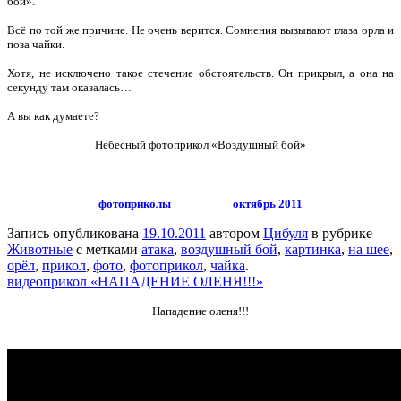
бой».
Всё по той же причине. Не очень верится. Сомнения вызывают глаза орла и
поза чайки.
Хотя, не исключено такое стечение обстоятельств. Он прикрыл, а она на
секунду там оказалась…
А вы как думаете?
Небесный фотоприкол «Воздушный бой»
фотоприколы
октябрь 2011
Запись опубликована
19.10.2011
автором
Цибуля
в рубрике
Животные
с метками
атака
,
воздушный бой
,
картинка
,
на шее
,
орёл
,
прикол
,
фото
,
фотоприкол
,
чайка
.
видеоприкол «НАПАДЕНИЕ ОЛЕНЯ!!!»
Нападение оленя!!!