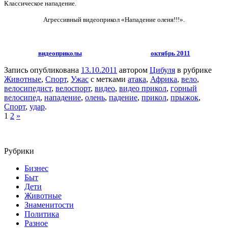
Классическое нападение.
Агрессивный видеоприкол «Нападение оленя!!!».
видеоприколы
октябрь 2011
Запись опубликована
13.10.2011
автором
Цибуля
в рубрике
Животные
,
Спорт
,
Ужас
с метками
атака
,
Африка
,
вело
,
велосипедист
,
велоспорт
,
видео
,
видео прикол
,
горный
велосипед
,
нападение
,
олень
,
падение
,
прикол
,
прыжок
,
Спорт
,
удар
.
1
2
»
Рубрики
Бизнес
Быт
Дети
Животные
Знаменитости
Политика
Разное