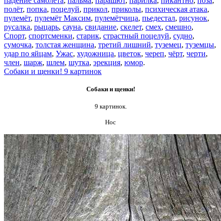
падение самолёта
,
пальма
,
парашют
,
парилка
,
пикантно
,
поза
,
полёт
,
попка
,
поцелуй
,
прикол
,
приколы
,
психическая атака
,
пулемёт
,
пулемёт Максим
,
пулемётчица
,
пьедестал
,
рисунок
,
русалка
,
рыцарь
,
сауна
,
свидание
,
скелет
,
смех
,
смешно
,
Спорт
,
спортсменки
,
старик
,
страстный поцелуй
,
судно
,
сумочка
,
толстая женщина
,
третий лишний
,
туземец
,
туземцы
,
удар по яйцам
,
Ужас
,
художница
,
цветок
,
череп
,
чёрт
,
черти
,
член
,
шарж
,
шлем
,
шутка
,
эрекция
,
юмор
.
Собаки и щенки! 9 картинок
Собаки и щенки!
9 картинок.
Нос