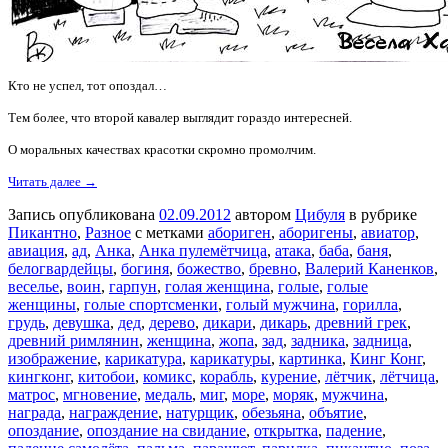
Кто не успел, тот опоздал…
Тем более, что второй кавалер выглядит гораздо интересней.
О моральных качествах красотки скромно промолчим.
Читать далее →
Запись опубликована
02.09.2012
автором
Цибуля
в рубрике
Пикантно
,
Разное
с метками
абориген
,
аборигены
,
авиатор
,
авиация
,
ад
,
Анка
,
Анка пулемётчица
,
атака
,
баба
,
баня
,
белогвардейцы
,
богиня
,
божество
,
бревно
,
Валерий Каненков
,
веселье
,
воин
,
гарпун
,
голая женщина
,
голые
,
голые
женщины
,
голые спортсменки
,
голый мужчина
,
горилла
,
грудь
,
девушка
,
дед
,
дерево
,
дикари
,
дикарь
,
древний грек
,
древний римлянин
,
женщина
,
жопа
,
зад
,
задника
,
задница
,
изображение
,
карикатура
,
карикатуры
,
картинка
,
Кинг Конг
,
кингконг
,
китобои
,
комикс
,
корабль
,
курение
,
лётчик
,
лётчица
,
матрос
,
мгновение
,
медаль
,
миг
,
море
,
моряк
,
мужчина
,
награда
,
награждение
,
натурщик
,
обезьяна
,
объятие
,
опоздание
,
опоздание на свидание
,
открытка
,
падение
,