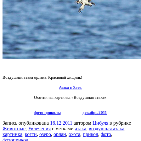
Воздушная атака орлана. Красивый хищник!
Атака в Хате.
Охотничья картинка «Воздушная атака».
фото приколы
декабрь 2011
Запись опубликована
16.12.2011
автором
Цибуля
в рубрике
Животные
,
Увлечения
с метками
атака
,
воздушная атака
,
картинка
,
когти
,
озеро
,
орлан
,
охота
,
прикол
,
фото
,
фотоприкол
.