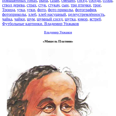
повышенных тонах
,
рыба
,
сазан
,
смешно
,
сосед
,
соседи
,
ссора
,
ствол дерева
,
страх
,
стук
,
стукач
,
сын
,
три птички
,
трое
,
Троица
,
утка
,
утки
,
фото
,
фото приколы
,
фотография
,
фотоприколы
,
хлеб
,
хлеб насущный
,
целеустремлённость
,
чайка
,
чайки
,
шум
,
шумный сосед
,
шутка
,
юмор
,
ястреб
.
Футбольные картинки. Владимир Унжаков
Владимир Унжаков
«Мишель Платини»