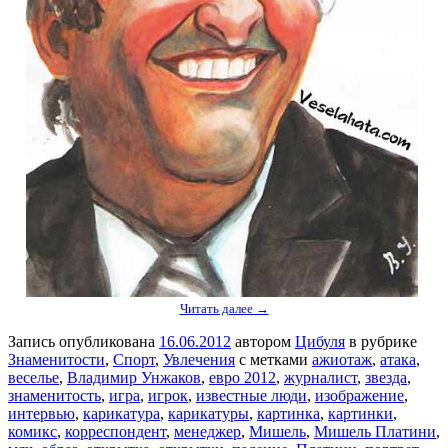
Читать далее →
Запись опубликована
16.06.2012
автором
Цибуля
в рубрике
Знаменитости
,
Спорт
,
Увлечения
с метками
ажиотаж
,
атака
,
веселье
,
Владимир Унжаков
,
евро 2012
,
журналист
,
звезда
,
знаменитость
,
игра
,
игрок
,
известные люди
,
изображение
,
интервью
,
карикатура
,
карикатуры
,
картинка
,
картинки
,
комикс
,
корреспондент
,
менеджер
,
Мишель
,
Мишель Платини
,