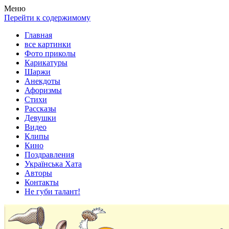
Весела хата — прикольные картинки, смешные истории,
Покажем всем ваши фото приколы, карикатуры, шаржи, стихи,
Меню
клипы!
рассказы, видео и песни!
Перейти к содержимому
Главная
все картинки
Фото приколы
Карикатуры
Шаржи
Анекдоты
Афоризмы
Стихи
Рассказы
Девушки
Видео
Клипы
Кино
Поздравления
Українська Хата
Авторы
Контакты
Не губи талант!