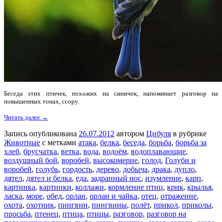
Беседа этих птичек, похожих на синичек, напоминает разговор на
повышенных тонах, ссору.
Читать далее →
Запись опубликована
26.07.2012
автором
Цибуля
в рубрике
Животные
с метками
атака
,
белка
,
беседа
,
борьба
,
борьба за
хлеб
,
брусчатка
,
ветка
,
вода
,
водоём
,
водоплавающие
,
воздушный бой
,
воробей
,
высокомерие
,
голод
,
Голуби и
воробей
,
голубь
,
гордость
,
дерево
,
добыча
,
драка
,
дупло
,
дятел
,
дятел и белка
,
еда
,
задранный нос
,
изумление
,
карп
,
картинка
,
картинки
,
коллажи
,
кормление птиц
,
крик
,
крылья
,
ласка
,
море
,
обед
,
орлан
,
орлан и чайка
,
отец
,
отражение
,
охота
,
охотник
,
пингвин
,
пингвины
,
полёт
,
прикол
,
приколы
,
просьба
,
птенец
,
птица
,
птицы
,
разговор
,
разговор на