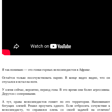
Я так понимаю — это гонки горных велосипедистов в Африке.
Остаётся только посочувствовать парню. В конце видео видно, что он
очухался и встал на ноги.
У оленя сейчас, вероятно, период гона. В это время они более агрессивны.
Дерутся с соперниками.
А тут, орава велосипедистов гоняет по его территории. Напоминают
бегущих оленей. Решил проучить одного. Если отбросить сочувствие к
велосипедисту, то справился олень со своей задачей на отлично!