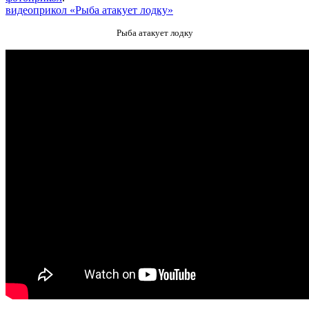
видеоприкол «Рыба атакует лодку»
Рыба атакует лодку