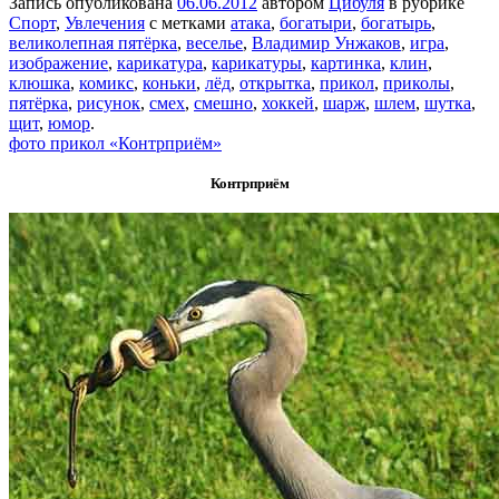
Запись опубликована
06.06.2012
автором
Цибуля
в рубрике
Спорт
,
Увлечения
с метками
атака
,
богатыри
,
богатырь
,
великолепная пятёрка
,
веселье
,
Владимир Унжаков
,
игра
,
изображение
,
карикатура
,
карикатуры
,
картинка
,
клин
,
клюшка
,
комикс
,
коньки
,
лёд
,
открытка
,
прикол
,
приколы
,
пятёрка
,
рисунок
,
смех
,
смешно
,
хоккей
,
шарж
,
шлем
,
шутка
,
щит
,
юмор
.
фото прикол «Контрприём»
Контрприём