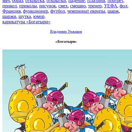
мяч
,
образ
,
открытка
,
открытки
,
падение
,
Платини
,
портрет
,
прикол
,
приколы
,
рисунок
,
смех
,
смешно
,
тренер
,
УЕФА
,
фол
,
Франция
,
функционер
,
футбол
,
чемпионат европы
,
шарж
,
шаржи
,
шутка
,
юмор
.
карикатура «Богатыри»
Владимир Унжаков
«Богатыри»