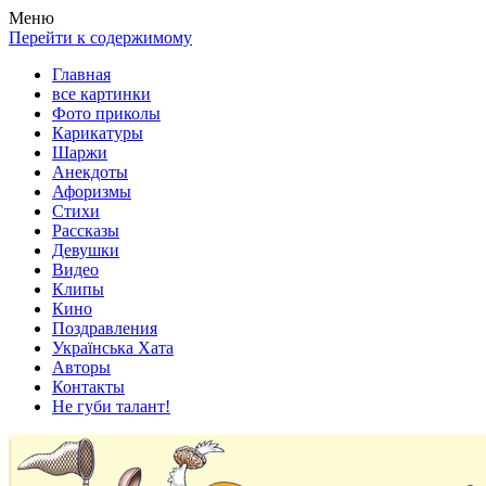
Весела хата — прикольные картинки, смешные истории,
Покажем всем ваши фото приколы, карикатуры, шаржи, стихи,
Меню
клипы!
рассказы, видео и песни!
Перейти к содержимому
Главная
все картинки
Фото приколы
Карикатуры
Шаржи
Анекдоты
Афоризмы
Стихи
Рассказы
Девушки
Видео
Клипы
Кино
Поздравления
Українська Хата
Авторы
Контакты
Не губи талант!