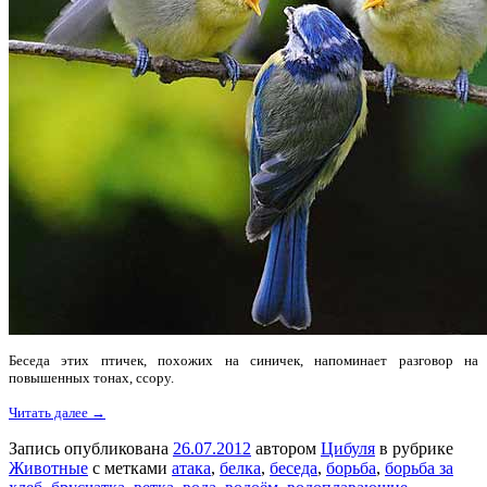
Беседа этих птичек, похожих на синичек, напоминает разговор на
повышенных тонах, ссору.
Читать далее →
Запись опубликована
26.07.2012
автором
Цибуля
в рубрике
Животные
с метками
атака
,
белка
,
беседа
,
борьба
,
борьба за