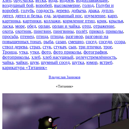
хлеб
,
брусчатка
,
ветка
,
вода
,
водоём
,
водоплавающие
,
воздушный бой
,
воробей
,
высокомерие
,
голод
,
Голуби и
воробей
,
голубь
,
гордость
,
дерево
,
добыча
,
драка
,
дупло
,
дятел
,
дятел и белка
,
еда
,
задранный нос
,
изумление
,
карп
,
картинка
,
картинки
,
коллажи
,
кормление птиц
,
крик
,
крылья
,
ласка
,
море
,
обед
,
орлан
,
орлан и чайка
,
отец
,
отражение
,
охота
,
охотник
,
пингвин
,
пингвины
,
полёт
,
прикол
,
приколы
,
просьба
,
птенец
,
птица
,
птицы
,
разговор
,
разговор на
повышенных тонах
,
рыба
,
сазан
,
смешно
,
сосед
,
соседи
,
ссора
,
ствол дерева
,
страх
,
стук
,
стукач
,
сын
,
три птички
,
трое
,
Троица
,
утка
,
утки
,
фото
,
фото приколы
,
фотография
,
фотоприколы
,
хлеб
,
хлеб насущный
,
целеустремлённость
,
чайка
,
чайки
,
шум
,
шумный сосед
,
шутка
,
юмор
,
ястреб
.
карикатура «Титаник»
Владислав Занюков
«Титаник»