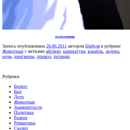
голосовать
Запись опубликована
26.06.2011
автором
Цибуля
в рубрике
Животные
с метками
айсберг
,
карикатура
,
корабль
,
льдина
,
ночь
,
пингвины
,
прикол
,
титаник
.
Рубрики
Бизнес
Быт
Дети
Животные
Знаменитости
Политика
Разное
Романтика
Сказки