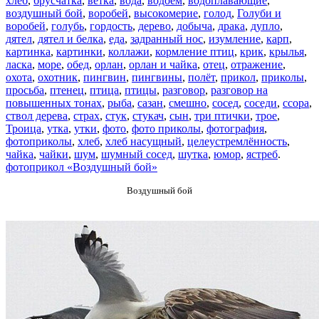
хлеб
,
брусчатка
,
ветка
,
вода
,
водоём
,
водоплавающие
,
воздушный бой
,
воробей
,
высокомерие
,
голод
,
Голуби и
воробей
,
голубь
,
гордость
,
дерево
,
добыча
,
драка
,
дупло
,
дятел
,
дятел и белка
,
еда
,
задранный нос
,
изумление
,
карп
,
картинка
,
картинки
,
коллажи
,
кормление птиц
,
крик
,
крылья
,
ласка
,
море
,
обед
,
орлан
,
орлан и чайка
,
отец
,
отражение
,
охота
,
охотник
,
пингвин
,
пингвины
,
полёт
,
прикол
,
приколы
,
просьба
,
птенец
,
птица
,
птицы
,
разговор
,
разговор на
повышенных тонах
,
рыба
,
сазан
,
смешно
,
сосед
,
соседи
,
ссора
,
ствол дерева
,
страх
,
стук
,
стукач
,
сын
,
три птички
,
трое
,
Троица
,
утка
,
утки
,
фото
,
фото приколы
,
фотография
,
фотоприколы
,
хлеб
,
хлеб насущный
,
целеустремлённость
,
чайка
,
чайки
,
шум
,
шумный сосед
,
шутка
,
юмор
,
ястреб
.
фотоприкол «Воздушный бой»
Воздушный бой