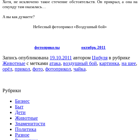
Хотя, не исключено такое стечение обстоятельств. Он прикрыл, а она на
секунду там оказалась…
А вы как думаете?
Небесный фотоприкол «Воздушный бой»
фотоприколы
октябрь 2011
Запись опубликована
19.10.2011
автором
Цибуля
в рубрике
Животные
с метками
атака
,
воздушный бой
,
картинка
,
на шее
,
орёл
,
прикол
,
фото
,
фотоприкол
,
чайка
.
Рубрики
Бизнес
Быт
Дети
Животные
Знаменитости
Политика
Разное