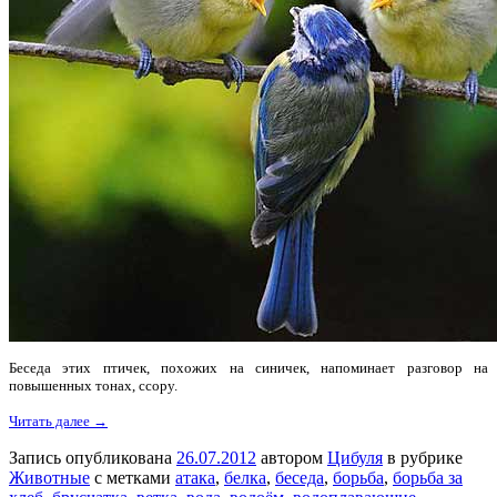
Беседа этих птичек, похожих на синичек, напоминает разговор на
повышенных тонах, ссору.
Читать далее →
Запись опубликована
26.07.2012
автором
Цибуля
в рубрике
Животные
с метками
атака
,
белка
,
беседа
,
борьба
,
борьба за