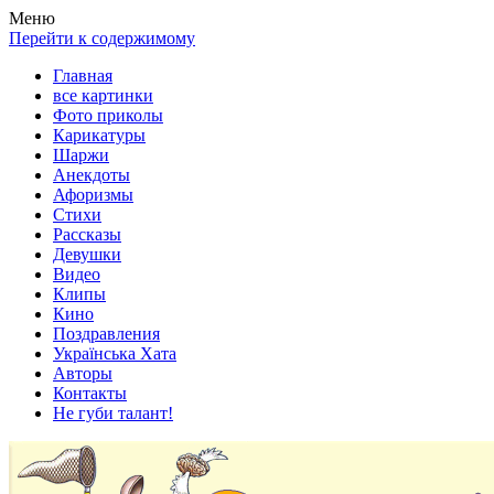
Весела хата — прикольные картинки, смешные истории,
Покажем всем ваши фото приколы, карикатуры, шаржи, стихи,
Меню
клипы!
рассказы, видео и песни!
Перейти к содержимому
Главная
все картинки
Фото приколы
Карикатуры
Шаржи
Анекдоты
Афоризмы
Стихи
Рассказы
Девушки
Видео
Клипы
Кино
Поздравления
Українська Хата
Авторы
Контакты
Не губи талант!