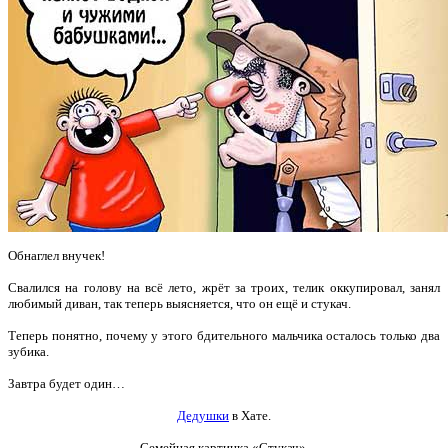
Обнаглел внучек!
Свалился на голову на всё лето, жрёт за троих, телик оккупировал, занял
любимый диван, так теперь выясняется, что он ещё и стукач.
Теперь понятно, почему у этого бдительного мальчика осталось только два
зубика.
Завтра будет один…
Дедушки
в Хате.
Семейная картинка «Стукач».