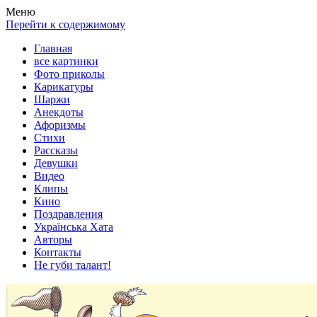
Весела хата — прикольные картинки, смешные истории,
Покажем всем ваши фото приколы, карикатуры, шаржи, стихи,
Меню
клипы!
рассказы, видео и песни!
Перейти к содержимому
Главная
все картинки
Фото приколы
Карикатуры
Шаржи
Анекдоты
Афоризмы
Стихи
Рассказы
Девушки
Видео
Клипы
Кино
Поздравления
Українська Хата
Авторы
Контакты
Не губи талант!