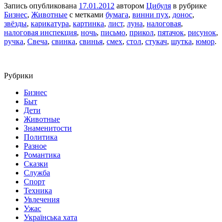
Запись опубликована
17.01.2012
автором
Цибуля
в рубрике
Бизнес
,
Животные
с метками
бумага
,
винни пух
,
донос
,
звёзды
,
карикатура
,
картинка
,
лист
,
луна
,
налоговая
,
налоговая инспекция
,
ночь
,
письмо
,
прикол
,
пятачок
,
рисунок
,
ручка
,
Свеча
,
свинка
,
свинья
,
смех
,
стол
,
стукач
,
шутка
,
юмор
.
Рубрики
Бизнес
Быт
Дети
Животные
Знаменитости
Политика
Разное
Романтика
Сказки
Служба
Спорт
Техника
Увлечения
Ужас
Українська хата