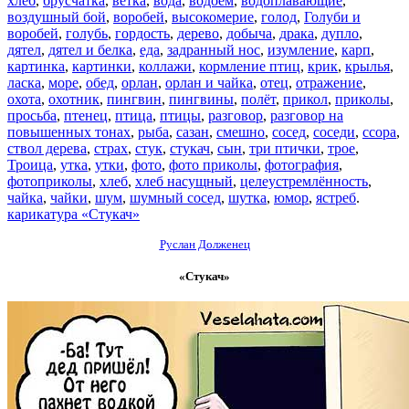
хлеб
,
брусчатка
,
ветка
,
вода
,
водоём
,
водоплавающие
,
воздушный бой
,
воробей
,
высокомерие
,
голод
,
Голуби и
воробей
,
голубь
,
гордость
,
дерево
,
добыча
,
драка
,
дупло
,
дятел
,
дятел и белка
,
еда
,
задранный нос
,
изумление
,
карп
,
картинка
,
картинки
,
коллажи
,
кормление птиц
,
крик
,
крылья
,
ласка
,
море
,
обед
,
орлан
,
орлан и чайка
,
отец
,
отражение
,
охота
,
охотник
,
пингвин
,
пингвины
,
полёт
,
прикол
,
приколы
,
просьба
,
птенец
,
птица
,
птицы
,
разговор
,
разговор на
повышенных тонах
,
рыба
,
сазан
,
смешно
,
сосед
,
соседи
,
ссора
,
ствол дерева
,
страх
,
стук
,
стукач
,
сын
,
три птички
,
трое
,
Троица
,
утка
,
утки
,
фото
,
фото приколы
,
фотография
,
фотоприколы
,
хлеб
,
хлеб насущный
,
целеустремлённость
,
чайка
,
чайки
,
шум
,
шумный сосед
,
шутка
,
юмор
,
ястреб
.
карикатура «Стукач»
Руслан Долженец
«Стукач»