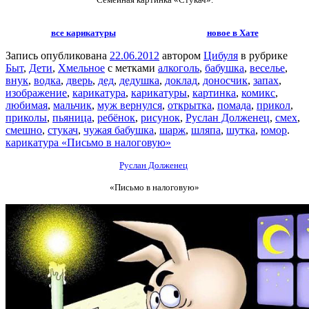
все карикатуры
новое в Хате
Запись опубликована
22.06.2012
автором
Цибуля
в рубрике
Быт
,
Дети
,
Хмельное
с метками
алкоголь
,
бабушка
,
веселье
,
внук
,
водка
,
дверь
,
дед
,
дедушка
,
доклад
,
доносчик
,
запах
,
изображение
,
карикатура
,
карикатуры
,
картинка
,
комикс
,
любимая
,
мальчик
,
муж вернулся
,
открытка
,
помада
,
прикол
,
приколы
,
пьяница
,
ребёнок
,
рисунок
,
Руслан Долженец
,
смех
,
смешно
,
стукач
,
чужая бабушка
,
шарж
,
шляпа
,
шутка
,
юмор
.
карикатура «Письмо в налоговую»
Руслан Долженец
«Письмо в налоговую»