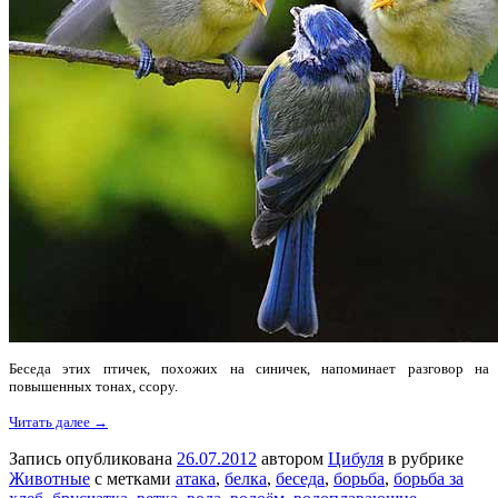
Беседа этих птичек, похожих на синичек, напоминает разговор на
повышенных тонах, ссору.
Читать далее →
Запись опубликована
26.07.2012
автором
Цибуля
в рубрике
Животные
с метками
атака
,
белка
,
беседа
,
борьба
,
борьба за