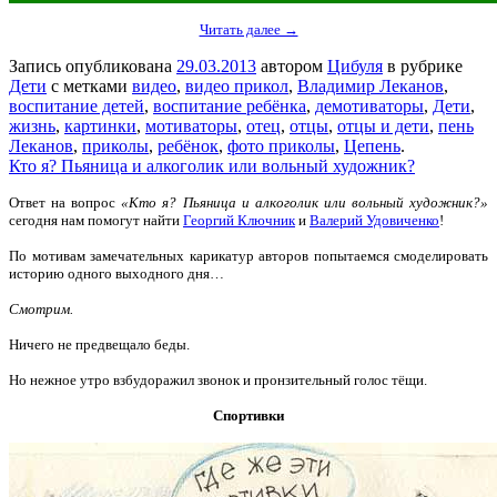
Читать далее →
Запись опубликована
29.03.2013
автором
Цибуля
в рубрике
Дети
с метками
видео
,
видео прикол
,
Владимир Леканов
,
воспитание детей
,
воспитание ребёнка
,
демотиваторы
,
Дети
,
жизнь
,
картинки
,
мотиваторы
,
отец
,
отцы
,
отцы и дети
,
пень
Леканов
,
приколы
,
ребёнок
,
фото приколы
,
Цепень
.
Кто я? Пьяница и алкоголик или вольный художник?
Ответ на вопрос
«Кто я? Пьяница и алкоголик или вольный художник?»
сегодня нам помогут найти
Георгий Ключник
и
Валерий Удовиченко
!
По мотивам замечательных карикатур авторов попытаемся смоделировать
историю одного выходного дня…
Смотрим.
Ничего не предвещало беды.
Но нежное утро взбудоражил звонок и пронзительный голос тёщи.
Спортивки