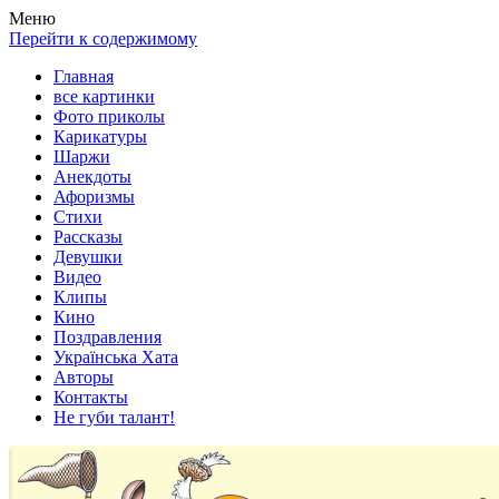
Весела хата — прикольные картинки, смешные истории,
Покажем всем ваши фото приколы, карикатуры, шаржи, стихи,
Меню
клипы!
рассказы, видео и песни!
Перейти к содержимому
Главная
все картинки
Фото приколы
Карикатуры
Шаржи
Анекдоты
Афоризмы
Стихи
Рассказы
Девушки
Видео
Клипы
Кино
Поздравления
Українська Хата
Авторы
Контакты
Не губи талант!