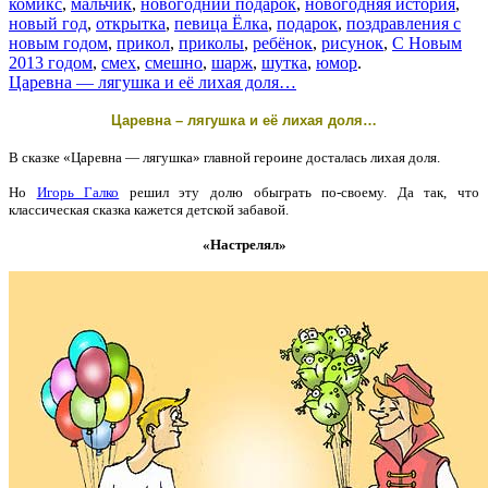
комикс
,
мальчик
,
новогодний подарок
,
новогодняя история
,
новый год
,
открытка
,
певица Ёлка
,
подарок
,
поздравления с
новым годом
,
прикол
,
приколы
,
ребёнок
,
рисунок
,
С Новым
2013 годом
,
смех
,
смешно
,
шарж
,
шутка
,
юмор
.
Царевна — лягушка и её лихая доля…
Царевна – лягушка и её лихая доля…
В сказке «Царевна — лягушка» главной героине досталась лихая доля.
Но
Игорь Галко
решил эту долю обыграть по-своему.
Да так, что
классическая сказка кажется детской забавой.
«Настрелял»