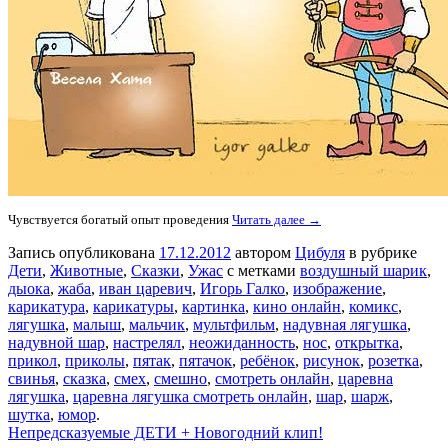
Чувствуется богатый опыт проведения
Читать далее →
Запись опубликована
17.12.2012
автором
Цибуля
в рубрике
Дети
,
Животные
,
Сказки
,
Ужас
с метками
воздушный шарик
,
дыока
,
жаба
,
иван царевич
,
Игорь Галко
,
изображение
,
карикатура
,
карикатуры
,
картинка
,
кино онлайн
,
комикс
,
лягушка
,
малыш
,
мальчик
,
мультфильм
,
надувная лягушка
,
надувной шар
,
настрелял
,
неожиданность
,
нос
,
открытка
,
прикол
,
приколы
,
пятак
,
пятачок
,
ребёнок
,
рисунок
,
розетка
,
свинья
,
сказка
,
смех
,
смешно
,
смотреть онлайн
,
царевна
лягушка
,
царевна лягушка смотреть онлайн
,
шар
,
шарж
,
шутка
,
юмор
.
Непредсказуемые ДЕТИ + Новогодний клип!