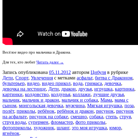
Весёлое видео про мальчика и Дракона.
Для тех, кто любит
Читать далее →
Запись опубликована
05.11.2012
автором
Цибуля
в рубрике
Дети
,
Спорт
,
Увлечения
с метками
асфальт
,
битва с Драконом
,
бультерьер
,
видео
,
видео прикол
,
вода
,
гримаса
,
девочка
,
девочка на лестнице
,
Дети
,
дракон
,
друзья
,
игрушка
,
картинка
,
картинки
,
колдовство
,
колдунья
,
коллажи
,
лучшие друзья
,
мальчик
,
мальчик и дракон
,
мальчик и собака
,
Мама
,
мама с
сыном
,
монгольская девочка
,
мужчина
,
Мягкая игрушка
,
поза
,
полёт
,
приколы
,
ребёнок
,
ребёнок и дракон
,
рисунок
,
рисунок
на асфальте
,
рисунок на собаке
,
смешно
,
собака
,
степь
,
струя
,
струя воды
,
супермен
,
фломастер
,
фото приколы
,
фотоприколы
,
художник
,
шланг
,
это моя игрушка
,
юмор
,
ягнёнок
.