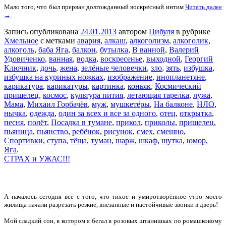
Мало того, что был прерван долгожданный воскресный интим
Читать далее
→
Запись опубликована
24.01.2013
автором
Цибуля
в рубрике
Хмельное
с метками
авария
,
алкаш
,
алкоголизм
,
алкоголик
,
алкоголь
,
баба Яга
,
балкон
,
бутылка
,
В ванной
,
Валерий
Удовиченко
,
ванная
,
водка
,
воскресенье
,
выходной
,
Георгий
Ключник
,
дочь
,
жена
,
зелёные человечки
,
зло
,
зять
,
избушка
,
избушка на куриных ножках
,
изображение
,
инопланетяне
,
карикатура
,
карикатуры
,
картинка
,
коньяк
,
Космический
пришелец
,
космос
,
культура пития
,
летающая тарелка
,
лужа
,
Мама
,
Михаил Горбачёв
,
муж
,
мушкетёры
,
На балконе
,
НЛО
,
нычка
,
одежда
,
один за всех и все за одного
,
отец
,
открытка
,
песня
,
полёт
,
Посадка в тумане
,
прикол
,
приколы
,
пришелец
,
пьяница
,
пьянство
,
ребёнок
,
рисунок
,
смех
,
смешно
,
Спортивки
,
ступа
,
тёща
,
туман
,
шарж
,
шкаф
,
шутка
,
юмор
,
Яга
.
СТРАХ и УЖАС!!!
А началось сегодня всё с того, что тихое и умиротворённое утро моего
жилища начали разрезать резкие, внезапные и настойчивые звонки в дверь!
Мой сладкий сон, в котором я бегал в розовых штанишках по ромашковому