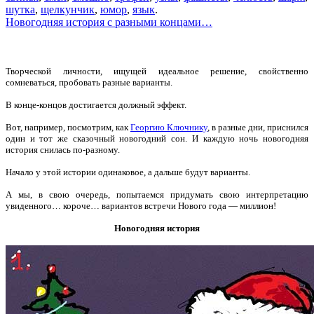
шутка
,
щелкунчик
,
юмор
,
язык
.
Новогодняя история с разными концами…
Творческой личности, ищущей идеальное решение, свойственно
сомневаться, пробовать разные варианты.
В конце-концов достигается должный эффект.
Вот, например, посмотрим, как
Георгию Ключнику
, в разные дни, приснился
один и тот же сказочный новогодний сон. И каждую ночь новогодняя
история снилась по-разному.
Начало у этой истории одинаковое, а дальше будут варианты.
А мы, в свою очередь, попытаемся придумать свою интерпретацию
увиденного… короче… вариантов встречи Нового года — миллион!
Новогодняя история