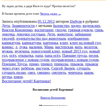
Ну ладно детки, а дядя Вася-то куда? Пропил молоток?
В былые времена дети тоже
Читать далее →
Запись опубликована
05.12.2012
автором
Цибуля
в рубрике
Дети
,
Знаменитости
с метками
баловство
,
видео
,
видеоклип
,
Виктор Кононенко
,
воспитание
,
гвозди
,
грязная одежда
,
грязь
,
девочка
,
девочки сосульки
,
Дети
,
животное
,
забивание
гвоздей
,
издевательство над животным
,
изображение
,
карикатура
,
карикатуры
,
картинка
,
клип
,
клип на новый год
,
комикс
,
л
,
лужа
,
мальчик
,
Мама
,
мастерская
,
мать
,
молоток
,
мужик
,
мужчина
,
новогодний клип
,
новый 2013 год
,
новый
год
,
осёл
,
открытка
,
папа
,
папа осёл
,
Пающие трусы
,
песня
,
поздравление с новым годом
,
поздравления с новым годом
,
Поющие Трусы
,
прико
,
прикол
,
приколы
,
прыжок
,
прыжок
через лужу
,
ребёнок
,
рисунок
,
Сергей Зверев
,
слушать
,
слушать онлан
,
смех
,
смешно
,
смотреть
,
черепаха
,
шарж
,
шутка
,
юмор
.
Воспитание детей! Картинки!
Воспитание детей! Картинки!
Виктор Кононенко
«Материнская ласка»