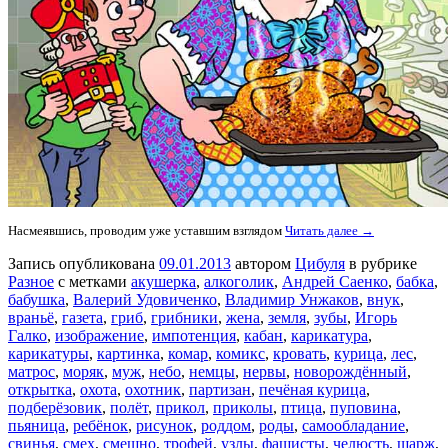
Насмеявшись, проводим уже уставшим взглядом
Читать далее →
Запись опубликована
09.01.2013
автором
Цибуля
в рубрике
Разное
с метками
акушерка
,
алкоголик
,
Андрей Саенко
,
бабка
,
бабушка
,
Валерий Удовиченко
,
Владимир Унжаков
,
внук
,
враньё
,
газета
,
гриб
,
грибники
,
жена
,
земля
,
зубы
,
Игорь
Галко
,
изображение
,
импотенция
,
кабан
,
карикатура
,
карикатуры
,
картинка
,
комар
,
комикс
,
кровать
,
курица
,
лес
,
матрос
,
моряк
,
муж
,
небо
,
немцы
,
нервы
,
новорождённый
,
открытка
,
охота
,
охотник
,
партизан
,
печёная курица
,
подберёзовик
,
полёт
,
прикол
,
приколы
,
птица
,
пуповина
,
пьяница
,
ребёнок
,
рисунок
,
роддом
,
роды
,
самообладание
,
свинья
,
смех
,
смешно
,
трофей
,
узлы
,
фашисты
,
челюсть
,
шарж
,