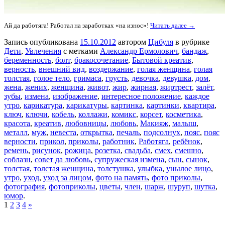
Ай да работяга! Работал на заработках «на износ»!
Читать далее →
Запись опубликована
15.10.2012
автором
Цибуля
в рубрике
Дети
,
Увлечения
с метками
Александр Ермолович
,
бандаж
,
беременность
,
болт
,
бракосочетание
,
Бытовой креатив
,
верность
,
внешний вид
,
воздержание
,
голая женщина
,
голая
толстая
,
голое тело
,
гримаса
,
грусть
,
девочка
,
девушка
,
дом
,
жена
,
жених
,
женщина
,
живот
,
жир
,
жирная
,
жиртрест
,
залёт
,
зубы
,
измена
,
изображение
,
интересное положение
,
каждое
утро
,
карикатура
,
карикатуры
,
картинка
,
картинки
,
квартира
,
ключ
,
ключи
,
кобель
,
коллажи
,
комикс
,
корсет
,
косметика
,
красота
,
креатив
,
любовницы
,
любовь
,
Макияж
,
малыш
,
металл
,
муж
,
невеста
,
открытка
,
печаль
,
подсолнух
,
пояс
,
пояс
верности
,
прикол
,
приколы
,
работник
,
Работяга
,
ребёнок
,
ремень
,
рисунок
,
рожица
,
розетка
,
свадьба
,
смех
,
смешно
,
соблазн
,
совет да любовь
,
супружеская измена
,
сын
,
сынок
,
толстая
,
толстая женщина
,
толстушка
,
улыбка
,
унылое лицо
,
утро
,
уход
,
уход за лицом
,
фото на память
,
фото приколы
,
фотография
,
фотоприколы
,
цветы
,
член
,
шарж
,
шуруп
,
шутка
,
юмор
.
1
2
3
4
»