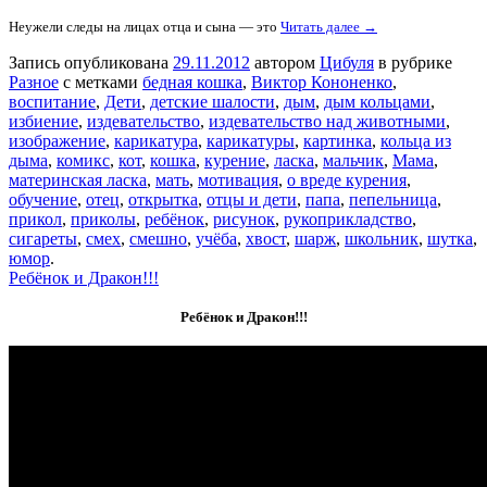
Неужели следы на лицах отца и сына — это
Читать далее →
Запись опубликована
29.11.2012
автором
Цибуля
в рубрике
Разное
с метками
бедная кошка
,
Виктор Кононенко
,
воспитание
,
Дети
,
детские шалости
,
дым
,
дым кольцами
,
избиение
,
издевательство
,
издевательство над животными
,
изображение
,
карикатура
,
карикатуры
,
картинка
,
кольца из
дыма
,
комикс
,
кот
,
кошка
,
курение
,
ласка
,
мальчик
,
Мама
,
материнская ласка
,
мать
,
мотивация
,
о вреде курения
,
обучение
,
отец
,
открытка
,
отцы и дети
,
папа
,
пепельница
,
прикол
,
приколы
,
ребёнок
,
рисунок
,
рукоприкладство
,
сигареты
,
смех
,
смешно
,
учёба
,
хвост
,
шарж
,
школьник
,
шутка
,
юмор
.
Ребёнок и Дракон!!!
Ребёнок и Дракон!!!