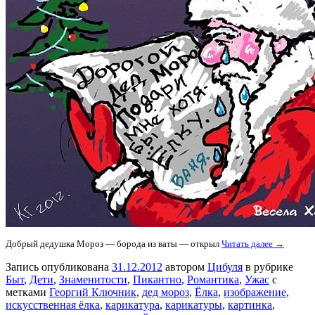
Добрый дедушка Мороз — борода из ваты — открыл
Читать далее →
Запись опубликована
31.12.2012
автором
Цибуля
в рубрике
Быт
,
Дети
,
Знаменитости
,
Пикантно
,
Романтика
,
Ужас
с
метками
Георгий Ключник
,
дед мороз
,
Ёлка
,
изображение
,
искусственная ёлка
,
карикатура
,
карикатуры
,
картинка
,