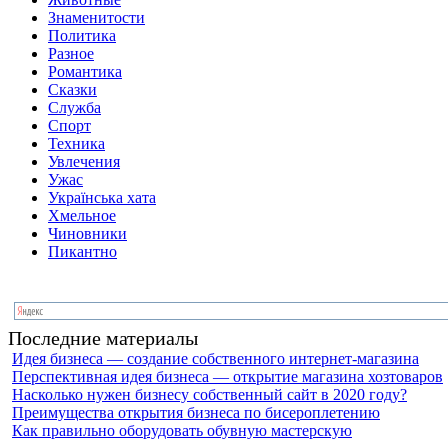
Знаменитости
Политика
Разное
Романтика
Сказки
Служба
Спорт
Техника
Увлечения
Ужас
Українська хата
Хмельное
Чиновники
Пикантно
Последние материалы
Идея бизнеса — создание собственного интернет-магазина
Перспективная идея бизнеса — открытие магазина хозтоваров
Насколько нужен бизнесу собственный сайт в 2020 году?
Преимущества открытия бизнеса по бисероплетению
Как правильно оборудовать обувную мастерскую