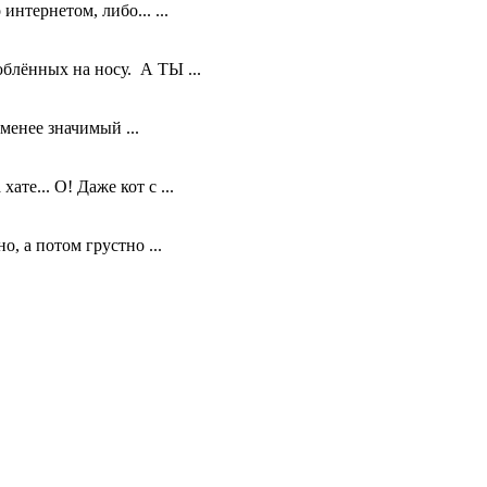
нтернетом, либо... ...
блённых на носу. А ТЫ ...
менее значимый ...
те... О! Даже кот с ...
, а потом грустно ...