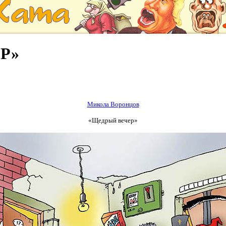
Р»
Микола Воронцов
«Щедрый вечер»