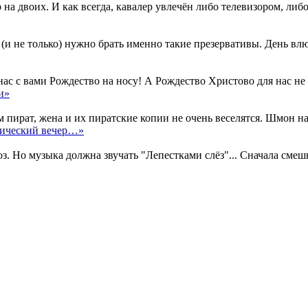
 двоих. И как всегда, кавалер увлечён либо телевизором, либо и
и не только) нужно брать именно такие презервативы. День влю
с с вами Рождество на носу! А Рождество Христово для нас не 
и»
ират, жена и их пиратские копии не очень веселятся. Шмон на ха
тический вечер…»
 Но музыка должна звучать "Лепестками слёз"... Сначала смешно