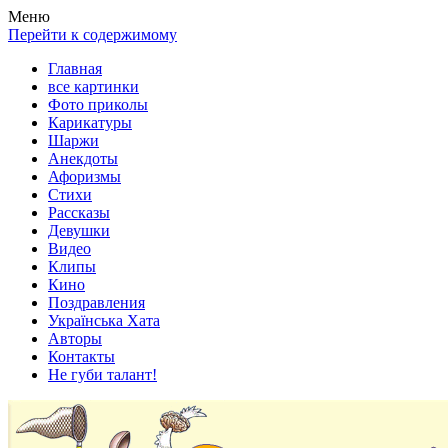
Весела хата — прикольные картинки, смешные истории, клипы
Покажем всем ваши фото приколы, карикатуры, шаржи, стихи, 
Меню
Перейти к содержимому
Главная
все картинки
Фото приколы
Карикатуры
Шаржи
Анекдоты
Афоризмы
Стихи
Рассказы
Девушки
Видео
Клипы
Кино
Поздравления
Українська Хата
Авторы
Контакты
Не губи талант!