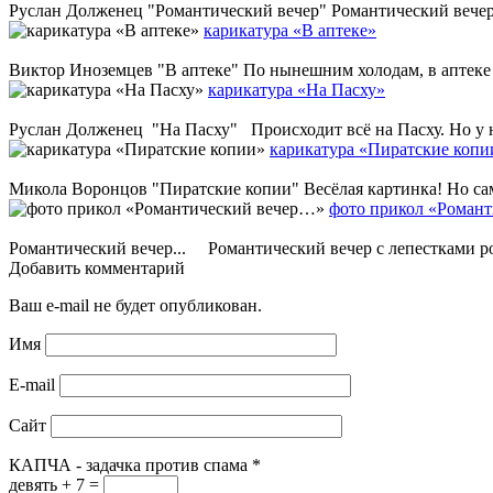
Руслан Долженец "Романтический вечер" Романтический вечер на
карикатура «В аптеке»
Виктор Иноземцев "В аптеке" По нынешним холодам, в аптеке (
карикатура «На Пасху»
Руслан Долженец "На Пасху" Происходит всё на Пасху. Но у на
карикатура «Пиратские копи
Микола Воронцов "Пиратские копии" Весёлая картинка! Но сам п
фото прикол «Роман
Романтический вечер... Романтический вечер с лепестками роз.
Добавить комментарий
Ваш e-mail не будет опубликован.
Имя
E-mail
Сайт
КАПЧА - задачка против спама
*
девять + 7 =