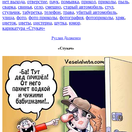
нет выхода
,
отверстие
,
паук
,
помывка
,
прикол
,
приколы
,
пыль
,
сварка
,
свинья
,
село
,
смешно
,
старый автомобиль
,
стул
,
стульчик
,
табуретка
,
телефон
,
трава
,
убитый автомобиль
,
улица
,
фото
,
фото приколы
,
фотография
,
фотоприколы
,
хряк
,
цветок
,
цветы
,
цистерна
,
шутка
,
юмор
.
карикатура «Стукач»
Руслан Долженец
«Стукач»