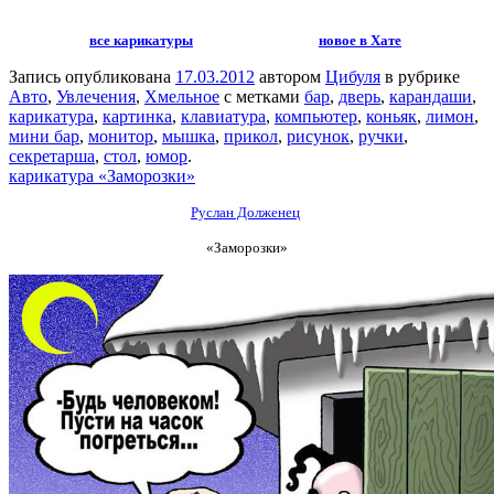
все карикатуры
новое в Хате
Запись опубликована
17.03.2012
автором
Цибуля
в рубрике
Авто
,
Увлечения
,
Хмельное
с метками
бар
,
дверь
,
карандаши
,
карикатура
,
картинка
,
клавиатура
,
компьютер
,
коньяк
,
лимон
,
мини бар
,
монитор
,
мышка
,
прикол
,
рисунок
,
ручки
,
секретарша
,
стол
,
юмор
.
карикатура «Заморозки»
Руслан Долженец
«Заморозки»