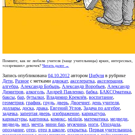
Помните, как не любили учителя (чаще учительницы) ярких, интересных,
«созревших» девочек?
Читать далее →
Запись опубликована
04.10.2012
автором
Цибуля
в рубрике
Дети
,
Разное
с метками
адвокат
,
акселератка
,
акселерация
,
алгебра
,
Александр Бобырь
,
Александр Воробьев
,
Александр
Димитров
,
алкоголь
,
Андрей Павленко
,
бабка
,
БАКСОматика
,
баксы
,
бар
,
бутылки
,
Владимир Кремлёв
,
воспитание
,
геометрия
,
график
,
грудь
,
дверь
,
Двоечнег
,
день учителя
,
доллары
,
доска
,
драка
,
Евгений Углов
,
Задача по алгебре
,
задачка
,
запертая дверь
,
изображение
,
карикатура
,
карикатуры
,
картинка
,
комикс
,
міліція
,
математика
,
медведи
,
медведь
,
мел
,
мечта
,
мини бар
,
мужчина
,
ноги
,
Опоздала
,
опоздание
,
отец
,
отец в школе
,
открытка
,
Первая учительница
,