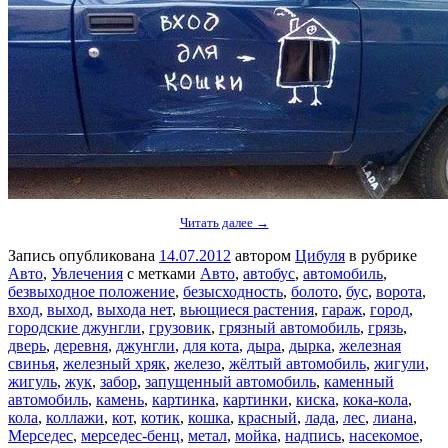
Читать далее →
Запись опубликована
14.07.2012
автором
Цибуля
в рубрике
Авто
,
Увлечения
с метками
Авто
,
автобус
,
автомобиль
,
безвыходное положение
,
безысходность
,
болото
,
бус
,
ворота
,
вход
,
выход
,
выхода нет
,
вьющиеся растения
,
гараж
,
город
,
городские джунгли
,
грузовик
,
грязный автомобиль
,
грязь
,
дверь
,
деревня
,
джунгли
,
для кота
,
дыра
,
дырка
,
железная
свинья
,
железный хряк
,
железо
,
жёлтый автомобиль
,
жигули
,
жигуль
,
жук
,
забор
,
запущенный автомобиль
,
каменный
автомобиль
,
камень
,
картинка
,
картинки
,
киска
,
кока-кола
,
кола
,
коллажи
,
кот
,
котик
,
кошка
,
красный
,
лада
,
лес
,
лиана
,
Мерседес
,
мерседес-бенц
,
метал
,
мойка
,
надпись
,
насекомое
,