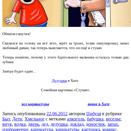
Обнаглел внучек!
Свалился на голову на всё лето, жрёт за троих, телик оккупировал, занял
любимый диван, так теперь выясняется, что он ещё и стукач.
Теперь понятно, почему у этого бдительного мальчика осталось только два
зубика.
Завтра будет один…
Дедушки
в Хате.
Семейная картинка «Стукач».
все карикатуры
новое в Хате
Запись опубликована
22.06.2012
автором
Цибуля
в рубрике
Быт
,
Дети
,
Хмельное
с метками
алкоголь
,
бабушка
,
веселье
,
внук
,
водка
,
дверь
,
дед
,
дедушка
,
доклад
,
доносчик
,
запах
,
изображение
,
карикатура
,
карикатуры
,
картинка
,
комикс
,