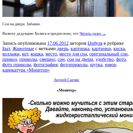
Сон на двери. Забавно.
Включу дедукцию Холмса и предположу, что
Читать далее →
Запись опубликована
17.06.2012
автором
Цибуля
в рубрике
Быт
,
Животные
с метками
дверь
,
картинка
,
картинки
,
киска
,
коллажи
,
кот
,
кошка
,
место
,
место для сна
,
оригинальный сон
,
прикол
,
приколы
,
смешно
,
сон
,
сон на двери
,
удобство
,
фото
,
фото приколы
,
фотография
,
фотоприколы
,
шутка
,
юмор
.
карикатура «Монитор»
Андрей Саенко
«Монитор»