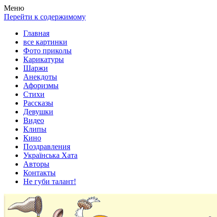
Весела хата — прикольные картинки, смешные истории,
Покажем всем ваши фото приколы, карикатуры, шаржи, стихи,
Меню
клипы!
рассказы, видео и песни!
Перейти к содержимому
Главная
все картинки
Фото приколы
Карикатуры
Шаржи
Анекдоты
Афоризмы
Стихи
Рассказы
Девушки
Видео
Клипы
Кино
Поздравления
Українська Хата
Авторы
Контакты
Не губи талант!