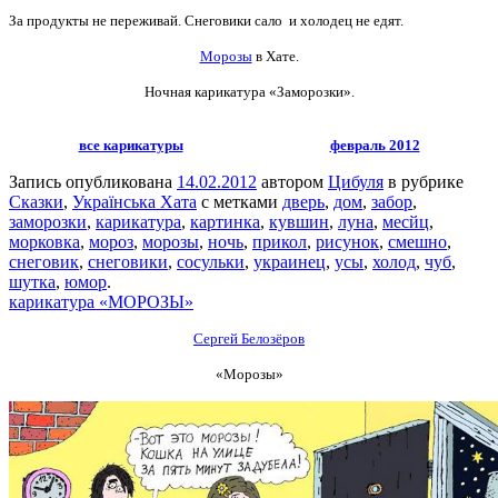
За продукты не переживай. Снеговики сало и холодец не едят.
Морозы
в Хате.
Ночная карикатура «Заморозки».
все карикатуры
февраль 2012
Запись опубликована
14.02.2012
автором
Цибуля
в рубрике
Сказки
,
Українська Хата
с метками
дверь
,
дом
,
забор
,
заморозки
,
карикатура
,
картинка
,
кувшин
,
луна
,
месйц
,
морковка
,
мороз
,
морозы
,
ночь
,
прикол
,
рисунок
,
смешно
,
снеговик
,
снеговики
,
сосульки
,
украинец
,
усы
,
холод
,
чуб
,
шутка
,
юмор
.
карикатура «МОРОЗЫ»
Сергей Белозёров
«Морозы»