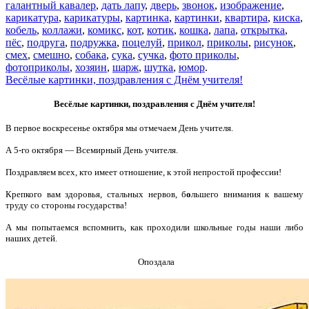
галантный кавалер
,
дать лапу
,
дверь
,
звонок
,
изображение
,
карикатура
,
карикатуры
,
картинка
,
картинки
,
квартира
,
киска
,
кобель
,
коллажи
,
комикс
,
кот
,
котик
,
кошка
,
лапа
,
открытка
,
пёс
,
подруга
,
подружка
,
поцелуй
,
прикол
,
приколы
,
рисунок
,
смех
,
смешно
,
собака
,
сука
,
сучка
,
фото приколы
,
фотоприколы
,
хозяин
,
шарж
,
шутка
,
юмор
.
Весёлые картинки, поздравления с Днём учителя!
Весёлые картинки, поздравления с Днём учителя!
В первое воскресенье октября мы отмечаем День учителя.
А 5-го октября — Всемирный День учителя.
Поздравляем всех, кто имеет отношение, к этой непростой профессии!
Крепкого вам здоровья, стальных нервов, б
о
льшего внимания к вашему
труду со стороны государства!
А мы попытаемся вспомнить, как проходили школьные годы наши либо
наших детей.
Опоздала