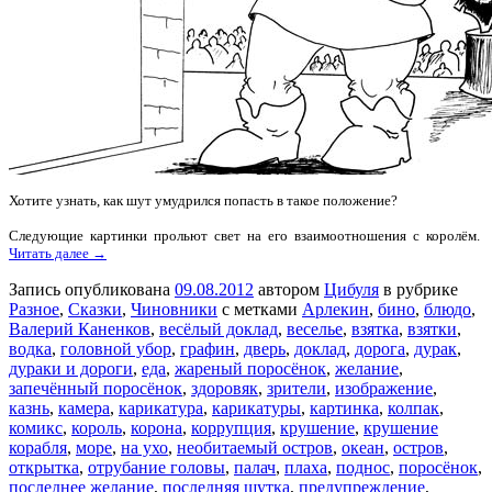
Хотите узнать, как шут умудрился попасть в такое положение?
Следующие картинки прольют свет на его взаимоотношения с королём.
Читать далее →
Запись опубликована
09.08.2012
автором
Цибуля
в рубрике
Разное
,
Сказки
,
Чиновники
с метками
Арлекин
,
бино
,
блюдо
,
Валерий Каненков
,
весёлый доклад
,
веселье
,
взятка
,
взятки
,
водка
,
головной убор
,
графин
,
дверь
,
доклад
,
дорога
,
дурак
,
дураки и дороги
,
еда
,
жареный поросёнок
,
желание
,
запечённый поросёнок
,
здоровяк
,
зрители
,
изображение
,
казнь
,
камера
,
карикатура
,
карикатуры
,
картинка
,
колпак
,
комикс
,
король
,
корона
,
коррупция
,
крушение
,
крушение
корабля
,
море
,
на ухо
,
необитаемый остров
,
океан
,
остров
,
открытка
,
отрубание головы
,
палач
,
плаха
,
поднос
,
поросёнок
,
последнее желание
,
последняя шутка
,
предупреждение
,