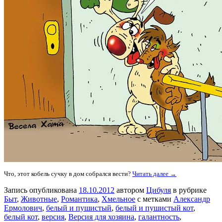
Что, этот кобель сучку в дом собрался вести?
Читать далее →
Запись опубликована
18.10.2012
автором
Цибуля
в рубрике
Быт
,
Животные
,
Романтика
,
Хмельное
с метками
Александр
Ермолович
,
белый и пушистый
,
белый и пушистый кот
,
белый кот
,
версия
,
Версия для хозяина
,
галантность
,