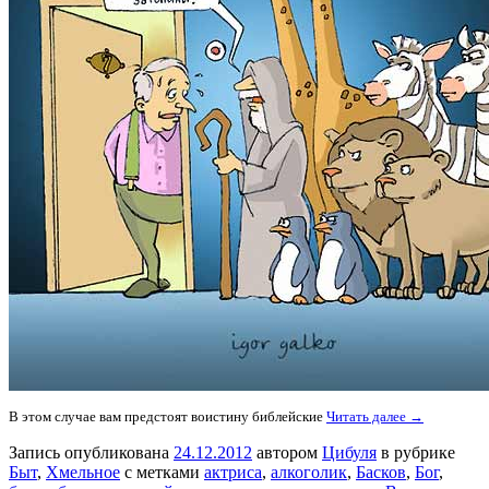
В этом случае вам предстоят воистину библейские
Читать далее →
Запись опубликована
24.12.2012
автором
Цибуля
в рубрике
Быт
,
Хмельное
с метками
актриса
,
алкоголик
,
Басков
,
Бог
,