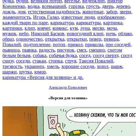
будка
,
будни
,
великий потоп
,
веселье
,
видеоклип
,
Виктор
Кононенко
,
водка
,
всевышний
,
горілка
,
грусть
,
дверь
,
дерево
,
дождь
,
дом
,
естественная надобность
,
животные
,
забор
,
звери
,
знаменитость
,
Игорь Галко
,
известные люди
,
изображение
,
каждой твари по паре
,
карикатура
,
карикатуры
,
картинка
,
картинки
,
клип
,
ковчег
,
комикс
,
кум
,
луна
,
месяц
,
моча
,
мужик
,
небо
,
Николай Басков
,
новогодний клип
,
ночь
,
облако
,
образ
,
одиночество
,
открытка
,
открытки
,
певец
,
певица
,
Повалий
,
подтопление
,
потоп
,
прикол
,
приколы
,
про соседей
,
пьяница
,
пьянка
,
радость
,
рисунок
,
смех
,
смешно
,
снегом
белым белым
,
собака
,
собачья будка
,
сосед
,
сосед сверху
,
сосед
снизу
,
соседи
,
стакан
,
стопка
,
струя
,
Таисия Повалий
,
трезвость
,
украинец
,
хмель
,
хорошие соседи
,
хохол
,
шарж
,
шаржи
,
шутка
,
юмор
.
карикатура «Версия для хозяина» и др.
Александр Ермолович
«Версия для хозяина»