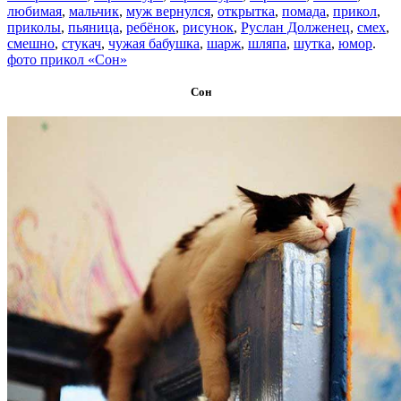
любимая
,
мальчик
,
муж вернулся
,
открытка
,
помада
,
прикол
,
приколы
,
пьяница
,
ребёнок
,
рисунок
,
Руслан Долженец
,
смех
,
смешно
,
стукач
,
чужая бабушка
,
шарж
,
шляпа
,
шутка
,
юмор
.
фото прикол «Сон»
Сон