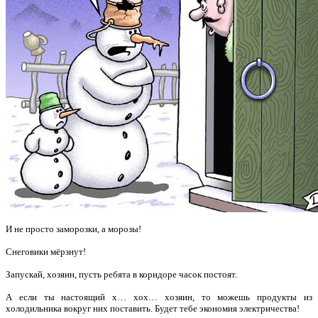
И не просто заморозки, а морозы!
Снеговики мёрзнут!
Запускай, хозяин, пусть ребята в коридоре часок постоят.
А если ты настоящий х… хох… хозяин, то можешь продукты из
холодильника вокруг них поставить. Будет тебе экономия электричества!