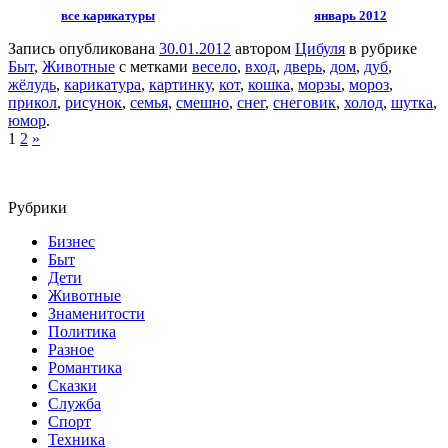
все карикатуры
январь 2012
Запись опубликована
30.01.2012
автором
Цибуля
в рубрике
Быт
,
Животные
с метками
весело
,
вход
,
дверь
,
дом
,
дуб
,
жёлудь
,
карикатура
,
картинку
,
кот
,
кошка
,
морзы
,
мороз
,
прикол
,
рисунок
,
семья
,
смешно
,
снег
,
снеговик
,
холод
,
шутка
,
юмор
.
1
2
»
Рубрики
Бизнес
Быт
Дети
Животные
Знаменитости
Политика
Разное
Романтика
Сказки
Служба
Спорт
Техника