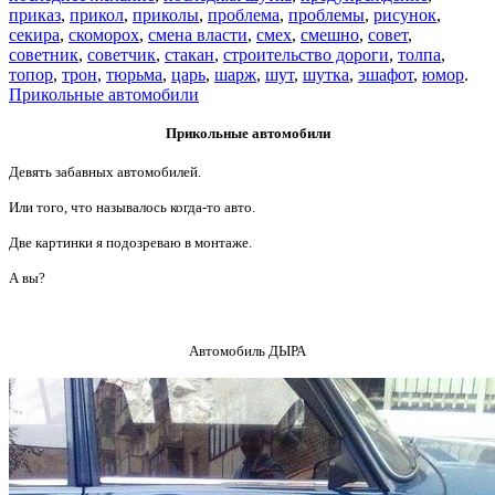
приказ
,
прикол
,
приколы
,
проблема
,
проблемы
,
рисунок
,
секира
,
скоморох
,
смена власти
,
смех
,
смешно
,
совет
,
советник
,
советчик
,
стакан
,
строительство дороги
,
толпа
,
топор
,
трон
,
тюрьма
,
царь
,
шарж
,
шут
,
шутка
,
эшафот
,
юмор
.
Прикольные автомобили
Прикольные автомобили
Девять забавных автомобилей.
Или того, что называлось когда-то авто.
Две картинки я подозреваю в монтаже.
А вы?
Автомобиль ДЫРА