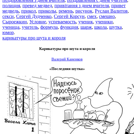
поздоровлення з днем вчителя
,
поздравления с днём учителя
,
полиция
,
превед медвед
,
привітання з днем вчителя
,
привет
медведь
,
прикол
,
приколы
,
ремень
,
рисунок
,
Руслан Валитов
,
секси
,
Сергей Дудченко
,
Сергей Корсун
,
смех
,
смешно
,
Сыроежкин
,
Условие
,
успеваемость
,
ученик
,
ученики
,
ученица
,
учитель
,
формула
,
функция
,
шарж
,
школа
,
шутка
,
юмор
.
карикатуры про шута и короля
Карикатуры про шута и короля
Валерий Каненков
«Последняя шутка»