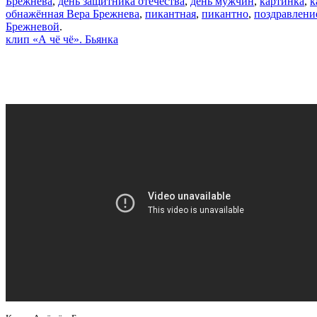
Брежнева
,
день защитника отечества
,
день мужчин
,
картинка
,
к
обнажённая Вера Брежнева
,
пикантная
,
пикантно
,
поздравлени
Брежневой
.
клип «А чё чё». Бьянка