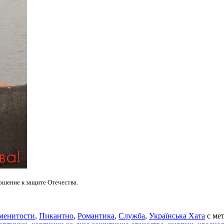
шение к защите Отечества.
менитости
,
Пикантно
,
Романтика
,
Служба
,
Українська Хата
с ме