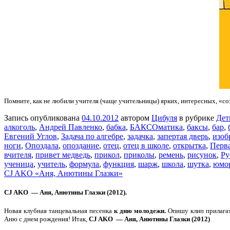
Помните, как не любили учителя (чаще учительницы) ярких, интересных, «с
Запись опубликована
04.10.2012
автором
Цибуля
в рубрике
Дет
алкоголь
,
Андрей Павленко
,
бабка
,
БАКСОматика
,
баксы
,
бар
,
Евгений Углов
,
Задача по алгебре
,
задачка
,
запертая дверь
,
изоб
ноги
,
Опоздала
,
опоздание
,
отец
,
отец в школе
,
открытка
,
Перв
вчителя
,
привет медведь
,
прикол
,
приколы
,
ремень
,
рисунок
,
Ру
ученица
,
учитель
,
формула
,
функция
,
шарж
,
школа
,
шутка
,
юмо
CJ AKO «Аня, Анютины Глазки»
CJ AKO — Аня, Анютины Глазки (2012).
Новая клубная танцевальная песенка
к дню молодежи.
Опишу клип прилагат
Аню с днем рождения! Итак,
CJ AKO — Аня, Анютины Глазки (2012)