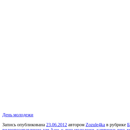
День молодежи
Запись опубликована
23.06.2012
автором
Zozule4ka
в рубрике
Б
видеопоздравление для Ани
,
к дню молодежи
,
картинки день 