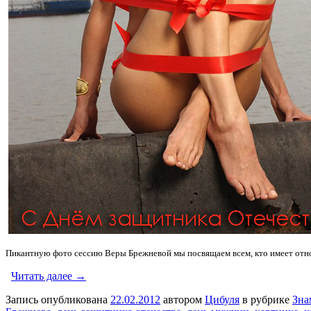
Пикантную фото сессию Веры Брежневой мы посвящаем всем, кто имеет отно
Читать далее →
Запись опубликована
22.02.2012
автором
Цибуля
в рубрике
Зна