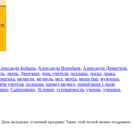
лександр Бобырь
,
Александр Воробьев
,
Александр Димитров
,
удь
,
дверь
,
Двоечнег
,
день учителя
,
доллары
,
доска
,
драка
,
ематика
,
медведи
,
медведь
,
мел
,
мечта
,
мини бар
,
мужчина
,
нём учителя
,
полиция
,
превед медвед
,
привітання з днем
ешно
,
Сыроежкин
,
Условие
,
успеваемость
,
ученик
,
ученики
,
. День молодежи- отличный праздник! Также этой песней можно поздравить