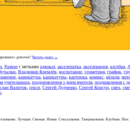
озревших» девочек?
Читать далее →
и
,
Разное
с метками
адвокат
,
акселератка
,
акселерация
,
алгебра
,
А
бутылки
,
Владимир Кремлёв
,
воспитание
,
геометрия
,
график
,
гр
ражение
,
карикатура
,
карикатуры
,
картинка
,
комикс
,
міліція
,
мат
ая учительница
,
поздоровлення з днем вчителя
,
поздравления с д
слан Валитов
,
секси
,
Сергей Дудченко
,
Сергей Корсун
,
смех
,
см
р
.
ельными: Лучшая. Свежая. Новая. Сексуальная. Танцевальная. Клубная. Поп