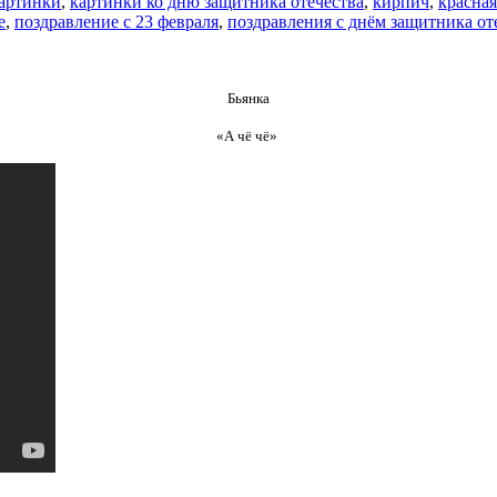
артинки
,
картинки ко дню защитника отечества
,
кирпич
,
красная
е
,
поздравление с 23 февраля
,
поздравления с днём защитника от
Бьянка
«А чё чё»