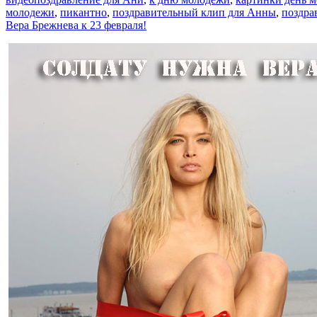
молодежи
,
пикантно
,
поздравительный клип для Анны
,
поздра
Вера Брежнева к 23 февраля!