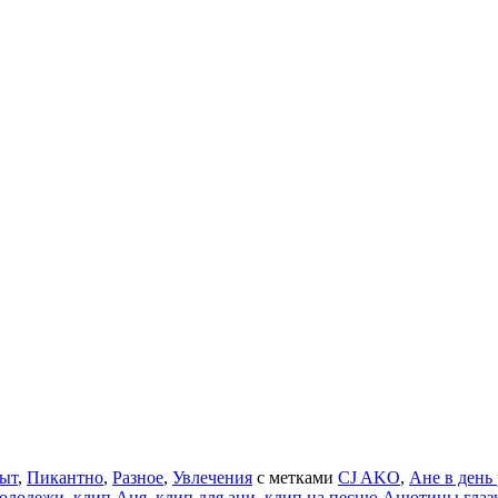
ыт
,
Пикантно
,
Разное
,
Увлечения
с метками
CJ AKO
,
Ане в день
молодежи
,
клип Аня
,
клип для ани
,
клип на песню Анютины глаз