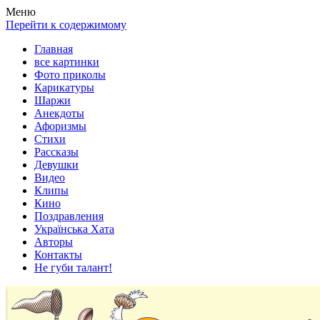
Весела хата — прикольные картинки, смешные истории, клипы
Покажем всем ваши фото приколы, карикатуры, шаржи, стихи, 
Меню
Перейти к содержимому
Главная
все картинки
Фото приколы
Карикатуры
Шаржи
Анекдоты
Афоризмы
Стихи
Рассказы
Девушки
Видео
Клипы
Кино
Поздравления
Українська Хата
Авторы
Контакты
Не губи талант!