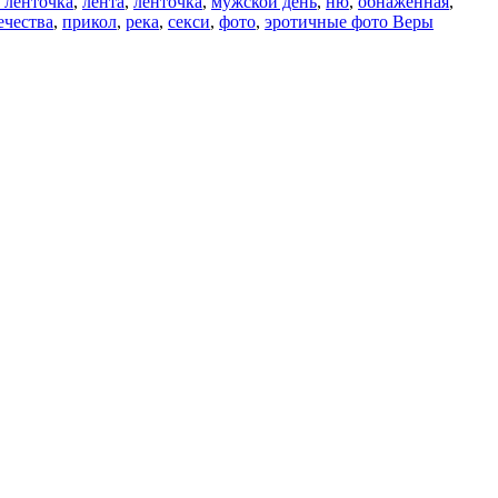
 ленточка
,
лента
,
ленточка
,
мужской день
,
ню
,
обнажённая
,
ечества
,
прикол
,
река
,
секси
,
фото
,
эротичные фото Веры