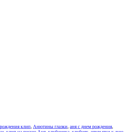
 рождения клип
,
Анютины глазки
,
аня с днем рождения
,
ки
,
клип на песню Аня
,
клубничка
,
клубняк
,
открытки к дню