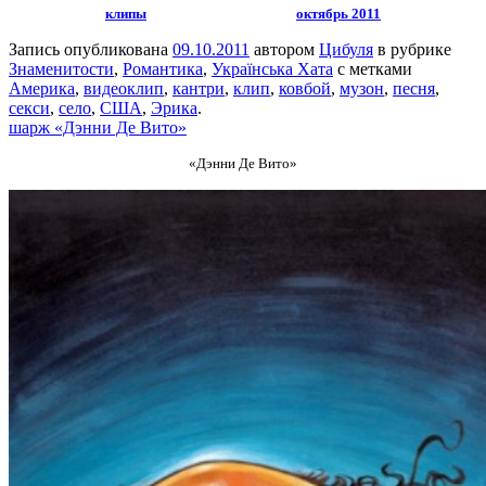
клипы
октябрь 2011
Запись опубликована
09.10.2011
автором
Цибуля
в рубрике
Знаменитости
,
Романтика
,
Українська Хата
с метками
Америка
,
видеоклип
,
кантри
,
клип
,
ковбой
,
музон
,
песня
,
секси
,
село
,
США
,
Эрика
.
шарж «Дэнни Де Вито»
«Дэнни Де Вито»