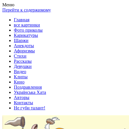
Весела хата — прикольные картинки, смешные истории,
Покажем всем ваши фото приколы, карикатуры, шаржи, стихи,
Меню
клипы!
рассказы, видео и песни!
Перейти к содержимому
Главная
все картинки
Фото приколы
Карикатуры
Шаржи
Анекдоты
Афоризмы
Стихи
Рассказы
Девушки
Видео
Клипы
Кино
Поздравления
Українська Хата
Авторы
Контакты
Не губи талант!