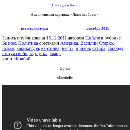
Свобода в Хате.
Американская картинка «Лицо свободы».
все карикатуры
декабрь 2011
Запись опубликована
15.12.2011
автором
Цибуля
в рубрике
Бизнес
,
Политика
с метками
Америка
,
Василий Старко
,
ислам
,
карикатура
,
картинка
,
нефть
,
прикол
,
сатира
,
свобода
,
статуя свободы
,
шутка
,
юмор
.
клип «Ковбой»
Эрика
«Ковбой»