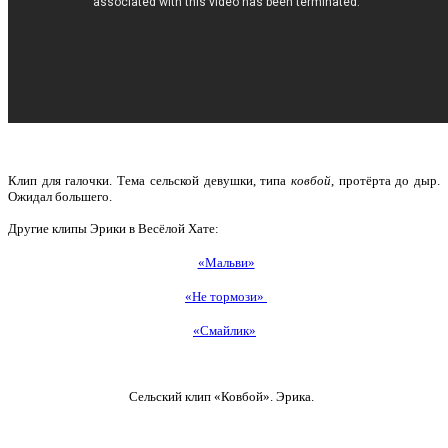
Клип для галочки. Тема сельской девушки, типа
ковбой
, протёрта до дыр.
Ожидал большего.
Другие клипы Эрики в Весёлой Хате:
«Мальви»
«Не тормози»
«Смайлик»
Сельский клип «Ковбой». Эрика.