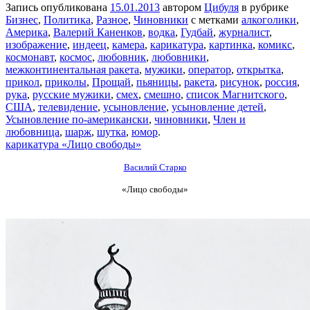
Запись опубликована
15.01.2013
автором
Цибуля
в рубрике
Бизнес
,
Политика
,
Разное
,
Чиновники
с метками
алкоголики
,
Америка
,
Валерий Каненков
,
водка
,
Гудбай
,
журналист
,
изображение
,
индеец
,
камера
,
карикатура
,
картинка
,
комикс
,
космонавт
,
космос
,
любовник
,
любовники
,
межконтинентальная ракета
,
мужики
,
оператор
,
открытка
,
прикол
,
приколы
,
Прощай
,
пьяницы
,
ракета
,
рисунок
,
россия
,
рука
,
русские мужики
,
смех
,
смешно
,
список Магнитского
,
США
,
телевидение
,
усыновление
,
усыновление детей
,
Усыновление по-американски
,
чиновники
,
Член и
любовница
,
шарж
,
шутка
,
юмор
.
карикатура «Лицо свободы»
Василий Старко
«Лицо свободы»