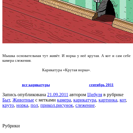
Мышка основательная тут живёт. И норка у неё крутая. А кот и сам себе
камера слежения.
Карикатура «Крутая норка».
все карикатуры
сентябрь 2011
Запись опубликована
21.09.2011
автором
Цибуля
в рубрике
Быт
,
Животные
с метками
камера
,
карикатура
,
картинка
,
кот
,
круто
,
норка
,
пол
,
прикол.рисунок
,
слежение
.
Рубрики