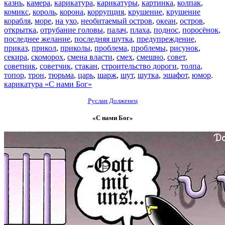
казнь
,
камера
,
карикатура
,
карикатуры
,
картинка
,
колпак
,
комикс
,
король
,
корона
,
коррупция
,
крушение
,
крушение
корабля
,
море
,
на ухо
,
необитаемый остров
,
океан
,
остров
,
открытка
,
отрубание головы
,
палач
,
плаха
,
поднос
,
поросёнок
,
последнее желание
,
последняя шутка
,
предупреждение
,
приказ
,
прикол
,
приколы
,
проблема
,
проблемы
,
рисунок
,
секира
,
скоморох
,
смена власти
,
смех
,
смешно
,
совет
,
советник
,
советчик
,
стакан
,
строительство дороги
,
толпа
,
топор
,
трон
,
тюрьма
,
царь
,
шарж
,
шут
,
шутка
,
эшафот
,
юмор
.
карикатура «С нами Бог»
Руслан Долженец
«С нами Бог»