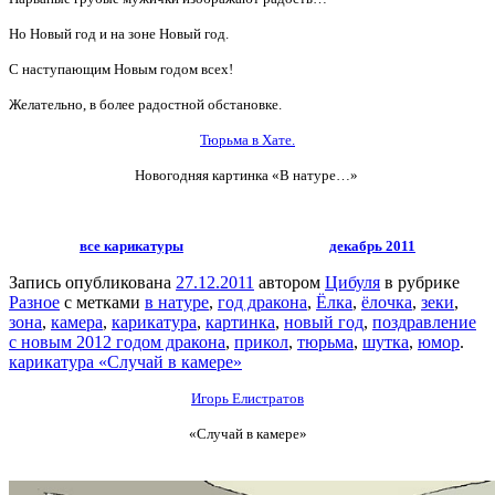
Но Новый год и на зоне Новый год.
С наступающим Новым годом всех!
Желательно, в более радостной обстановке.
Тюрьма в Хате.
Новогодняя картинка «В натуре…»
все карикатуры
декабрь 2011
Запись опубликована
27.12.2011
автором
Цибуля
в рубрике
Разное
с метками
в натуре
,
год дракона
,
Ёлка
,
ёлочка
,
зеки
,
зона
,
камера
,
карикатура
,
картинка
,
новый год
,
поздравление
с новым 2012 годом дракона
,
прикол
,
тюрьма
,
шутка
,
юмор
.
карикатура «Случай в камере»
Игорь Елистратов
«Случай в камере»