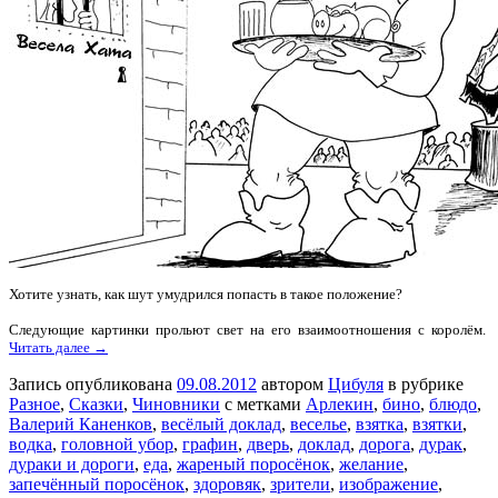
Хотите узнать, как шут умудрился попасть в такое положение?
Следующие картинки прольют свет на его взаимоотношения с королём.
Читать далее →
Запись опубликована
09.08.2012
автором
Цибуля
в рубрике
Разное
,
Сказки
,
Чиновники
с метками
Арлекин
,
бино
,
блюдо
,
Валерий Каненков
,
весёлый доклад
,
веселье
,
взятка
,
взятки
,
водка
,
головной убор
,
графин
,
дверь
,
доклад
,
дорога
,
дурак
,
дураки и дороги
,
еда
,
жареный поросёнок
,
желание
,
запечённый поросёнок
,
здоровяк
,
зрители
,
изображение
,