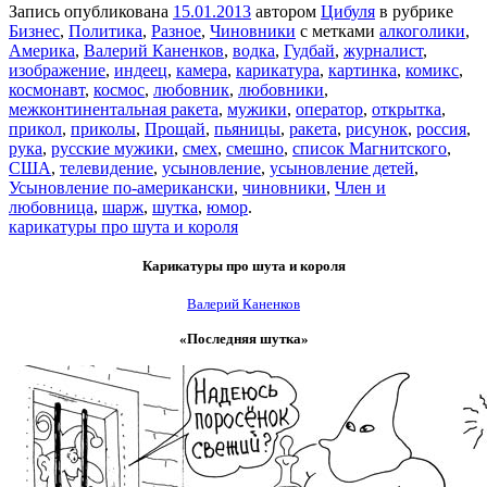
Запись опубликована
15.01.2013
автором
Цибуля
в рубрике
Бизнес
,
Политика
,
Разное
,
Чиновники
с метками
алкоголики
,
Америка
,
Валерий Каненков
,
водка
,
Гудбай
,
журналист
,
изображение
,
индеец
,
камера
,
карикатура
,
картинка
,
комикс
,
космонавт
,
космос
,
любовник
,
любовники
,
межконтинентальная ракета
,
мужики
,
оператор
,
открытка
,
прикол
,
приколы
,
Прощай
,
пьяницы
,
ракета
,
рисунок
,
россия
,
рука
,
русские мужики
,
смех
,
смешно
,
список Магнитского
,
США
,
телевидение
,
усыновление
,
усыновление детей
,
Усыновление по-американски
,
чиновники
,
Член и
любовница
,
шарж
,
шутка
,
юмор
.
карикатуры про шута и короля
Карикатуры про шута и короля
Валерий Каненков
«Последняя шутка»