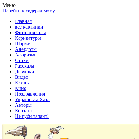
Весела хата — прикольные картинки, смешные истории,
Покажем всем ваши фото приколы, карикатуры, шаржи, стихи,
Меню
клипы!
рассказы, видео и песни!
Перейти к содержимому
Главная
все картинки
Фото приколы
Карикатуры
Шаржи
Анекдоты
Афоризмы
Стихи
Рассказы
Девушки
Видео
Клипы
Кино
Поздравления
Українська Хата
Авторы
Контакты
Не губи талант!