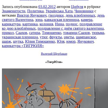
Запись опубликована
03.02.2012
автором
Цибуля
в рубрике
Знаменитости
,
Политика
,
Українська Хата
,
Чиновники
с
метками
Виктор Янукович
,
гвоздики
,
день влюбленных
,
день
святого Валентина
,
зона
,
кавказская пленница
,
камера
,
карикатура
,
картинка
,
колония
,
Нина
,
поднос
,
поздравление
ко дню влюблённых
,
поздравление с днём святого валентина
,
прикол
,
Саахов
,
сатира
,
Тимошенко
,
товарищ Саахов
,
тюрьма
,
украинская пленница
,
утюг
,
фрукты
,
цветы
,
шампанское
,
шарж
,
шутка
,
Юлия Тимошенко
,
Юля
,
юмор
,
Янукович
.
карикатура «ТИГРЮЛЯ»
Валерий Щербакан
«ТигрЮля»