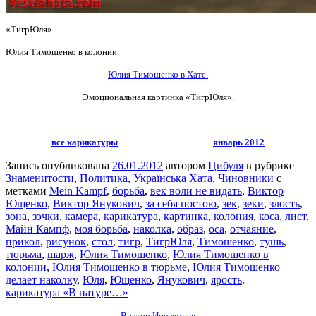
«ТигрЮля».
Юлия Тимошенко в колонии.
Юлия Тимошенко в Хате.
Эмоциональная картинка «ТигрЮля».
все карикатуры
январь 2012
Запись опубликована
26.01.2012
автором
Цибуля
в рубрике
Знаменитости
,
Политика
,
Українська Хата
,
Чиновники
с
метками
Mein Kampf
,
борьба
,
век воли не видать
,
Виктор
Ющенко
,
Виктор Янукович
,
за себя постою
,
зек
,
зеки
,
злость
,
зона
,
зэчки
,
камера
,
карикатура
,
картинка
,
колония
,
коса
,
лист
,
Майн Кампф
,
моя борьба
,
наколка
,
образ
,
оса
,
отчаяние
,
прикол
,
рисунок
,
стол
,
тигр
,
ТигрЮля
,
Тимошенко
,
тушь
,
тюрьма
,
шарж
,
Юлия Тимошенко
,
Юлия Тимошенко в
колонии
,
Юлия Тимошенко в тюрьме
,
Юлия Тимошенко
делает наколку
,
Юля
,
Ющенко
,
Янукович
,
ярость
.
карикатура «В натуре…»
Виктор Иноземцев