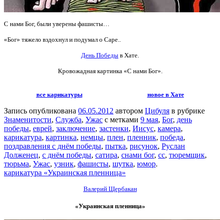
С нами Бог, были уверены фашисты…
«Бог» тяжело вздохнул и подумал о Саре..
День Победы
в Хате.
Кровожадная картинка «С нами Бог».
все карикатуры
новое в Хате
Запись опубликована
06.05.2012
автором
Цибуля
в рубрике
Знаменитости
,
Служба
,
Ужас
с метками
9 мая
,
Бог
,
день
победы
,
еврей
,
заключение
,
застенки
,
Иисус
,
камера
,
карикатура
,
картинка
,
немцы
,
плен
,
пленник
,
победа
,
поздравления с днём победы
,
пытка
,
рисунок
,
Руслан
Долженец
,
с днём победы
,
сатира
,
снами бог
,
сс
,
тюремщик
,
тюрьма
,
Ужас
,
узник
,
фашисты
,
шутка
,
юмор
.
карикатура «Украинская пленница»
Валерий Щербакан
«Украинская пленница»