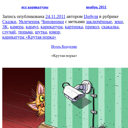
все карикатуры
ноябрь 2011
Запись опубликована
24.11.2011
автором
Цибуля
в рубрике
Сказки
,
Увлечения
,
Чиновники
с метками
заключённые
,
зеки
,
ЗК
,
камера
,
караул
,
карикатура
,
картинка
,
прикол
,
скакалка
,
случай
,
тюрьма
,
шутка
,
юмор
.
карикатура «Крутая норка»
Игорь Конденко
«Крутая норка»