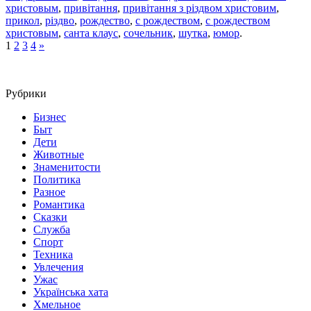
христовым
,
привітання
,
привітання з різдвом христовим
,
прикол
,
різдво
,
рождество
,
с рождеством
,
с рождеством
христовым
,
санта клаус
,
сочельник
,
шутка
,
юмор
.
1
2
3
4
»
Рубрики
Бизнес
Быт
Дети
Животные
Знаменитости
Политика
Разное
Романтика
Сказки
Служба
Спорт
Техника
Увлечения
Ужас
Українська хата
Хмельное