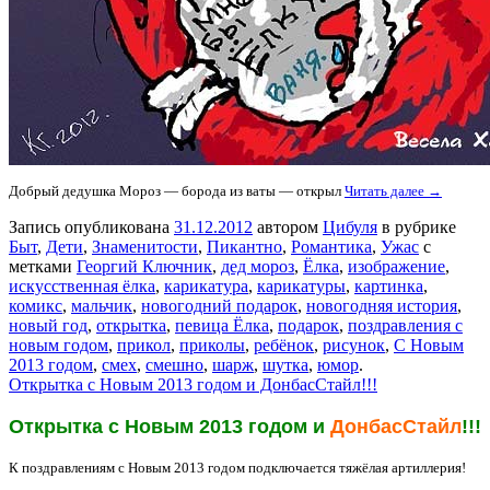
Добрый дедушка Мороз — борода из ваты — открыл
Читать далее →
Запись опубликована
31.12.2012
автором
Цибуля
в рубрике
Быт
,
Дети
,
Знаменитости
,
Пикантно
,
Романтика
,
Ужас
с
метками
Георгий Ключник
,
дед мороз
,
Ёлка
,
изображение
,
искусственная ёлка
,
карикатура
,
карикатуры
,
картинка
,
комикс
,
мальчик
,
новогодний подарок
,
новогодняя история
,
новый год
,
открытка
,
певица Ёлка
,
подарок
,
поздравления с
новым годом
,
прикол
,
приколы
,
ребёнок
,
рисунок
,
С Новым
2013 годом
,
смех
,
смешно
,
шарж
,
шутка
,
юмор
.
Открытка с Новым 2013 годом и ДонбасСтайл!!!
Открытка с Новым 2013 годом и
ДонбасСтайл
!!!
К поздравлениям с Новым 2013 годом подключается тяжёлая артиллерия!