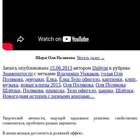
Шарж Оля Полякова
Читать далее →
Запись опубликована
15.06.2013
автором
Цибуля
в рубрике
Знаменитости
с метками
Владимир Унжаков
,
голая Оля
Полякова
,
девушки
,
Ёлка
,
Ёлка Тело офигело
,
картинки
,
клип
,
музыка
,
новые клипы 2013
,
Оля Полякова
,
Оля Полякова
Шлёпки
,
Полякова
,
приколы
,
Тело офигело
,
шаржи
,
Шлёпки
.
Новогодняя история с разными концами…
Творческой личности, ищущей идеальное решение, свойственно
сомневаться, пробовать разные варианты.
В конце-концов достигается должный эффект.