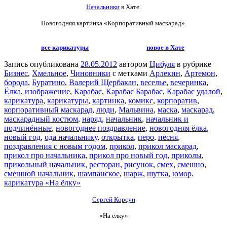
Начальники
в Хате.
Новогодняя картинка «Корпоративный маскарад».
все карикатуры
новое в Хате
Запись опубликована
28.05.2012
автором
Цибуля
в рубрике
Бизнес
,
Хмельное
,
Чиновники
с метками
Арлекин
,
Артемон
,
борода
,
Буратино
,
Валерий Щербакан
,
веселье
,
вечеринка
,
Ёлка
,
изображение
,
Карабас
,
Карабас Барабас
,
Карабас удалой
,
карикатура
,
карикатуры
,
картинка
,
комикс
,
корпоратив
,
корпоративный маскарад
,
люди
,
Мальвина
,
маска
,
маскарад
,
маскарадный костюм
,
наряд
,
начальник
,
начальник и
подчинённые
,
новогоднее поздравление
,
новогодняя ёлка
,
новый год
,
ода начальнику
,
открытка
,
перо
,
песня
,
поздравления с новым годом
,
прикол
,
прикол маскарад
,
прикол про начальника
,
прикол про новый год
,
приколы
,
прикольный начальник
,
ресторан
,
рисунок
,
смех
,
смешно
,
смешной начальник
,
шампанское
,
шарж
,
шутка
,
юмор
.
карикатура «На ёлку»
Сергей Корсун
«На ёлку»