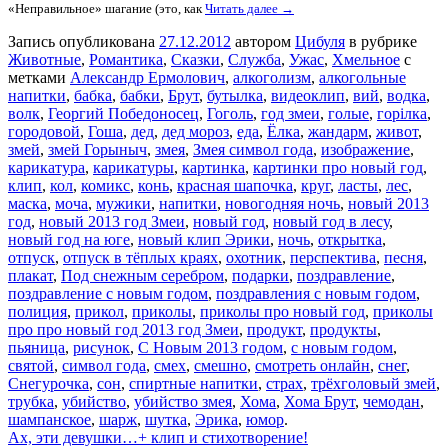
«Неправильное» шагание (это, как
Читать далее →
Запись опубликована
27.12.2012
автором
Цибуля
в рубрике
Животные
,
Романтика
,
Сказки
,
Служба
,
Ужас
,
Хмельное
с
метками
Александр Ермолович
,
алкоголизм
,
алкогольные
напитки
,
бабка
,
бабки
,
Брут
,
бутылка
,
видеоклип
,
вий
,
водка
,
волк
,
Георгий Победоносец
,
Гоголь
,
год змеи
,
голые
,
горілка
,
городовой
,
Гоша
,
дед
,
дед мороз
,
еда
,
Ёлка
,
жандарм
,
живот
,
змей
,
змей Горыныч
,
змея
,
Змея символ года
,
изображение
,
карикатура
,
карикатуры
,
картинка
,
картинки про новый год
,
клип
,
кол
,
комикс
,
конь
,
красная шапочка
,
круг
,
ласты
,
лес
,
маска
,
моча
,
мужики
,
напитки
,
новогодняя ночь
,
новый 2013
год
,
новый 2013 год Змеи
,
новый год
,
новый год в лесу
,
новый год на юге
,
новый клип Эрики
,
ночь
,
открытка
,
отпуск
,
отпуск в тёплых краях
,
охотник
,
перспектива
,
песня
,
плакат
,
Под снежным серебром
,
подарки
,
поздравление
,
поздравление с новым годом
,
поздравления с новым годом
,
полиция
,
прикол
,
приколы
,
приколы про новый год
,
приколы
про про новый год 2013 год Змеи
,
продукт
,
продукты
,
пьяница
,
рисунок
,
С Новым 2013 годом
,
с новым годом
,
святой
,
символ года
,
смех
,
смешно
,
смотреть онлайн
,
снег
,
Снегурочка
,
сон
,
спиртные напитки
,
страх
,
трёхголовый змей
,
трубка
,
убийство
,
убийство змея
,
Хома
,
Хома Брут
,
чемодан
,
шампанское
,
шарж
,
шутка
,
Эрика
,
юмор
.
Ах, эти девушки…+ клип и стихотворение!