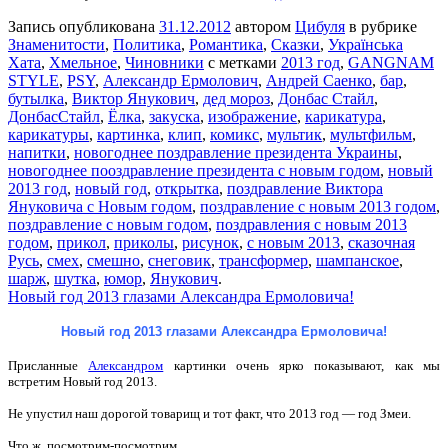
Запись опубликована
31.12.2012
автором
Цибуля
в рубрике
Знаменитости
,
Политика
,
Романтика
,
Сказки
,
Українська
Хата
,
Хмельное
,
Чиновники
с метками
2013 год
,
GANGNAM
STYLE
,
PSY
,
Александр Ермолович
,
Андрей Саенко
,
бар
,
бутылка
,
Виктор Янукович
,
дед мороз
,
Донбас Стайл
,
ДонбасСтайл
,
Ёлка
,
закуска
,
изображение
,
карикатура
,
карикатуры
,
картинка
,
клип
,
комикс
,
мультик
,
мультфильм
,
напитки
,
новогоднее поздравление президента Украины
,
новогоднее пооздравление президента с новым годом
,
новый
2013 год
,
новый год
,
открытка
,
поздравление Виктора
Януковича с Новым годом
,
поздравление с новым 2013 годом
,
поздравление с новым годом
,
поздравления с новым 2013
годом
,
прикол
,
приколы
,
рисунок
,
с новым 2013
,
сказочная
Русь
,
смех
,
смешно
,
снеговик
,
трансформер
,
шампанское
,
шарж
,
шутка
,
юмор
,
Янукович
.
Новый год 2013 глазами Александра Ермоловича!
Новый год 2013 глазами Александра Ермоловича!
Присланные
Александром
картинки очень ярко показывают, как мы
встретим Новый год 2013.
Не упустил наш дорогой товарищ и тот факт, что 2013 год — год Змеи.
Что ж, посмотрим-посмотрим.