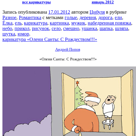
все карикатуры
январь 2012
Запись опубликована
17.01.2012
автором
Цибуля
в рубрике
Разное
,
Романтика
с метками
голые
,
деревня
,
дорога
,
ели
,
Ёлка
,
ель
,
карикатура
,
картинка
,
мужик
,
набедренная повязка
,
небо
,
прикол
,
рисунок
,
село
,
смешно
,
ушанка
,
шапка
,
шляпа
,
шутка
,
юмор
.
карикатура «Олени Санты: С Рождеством!!!»
Андрей Попов
«Олени Санты: С Рождеством!!!»