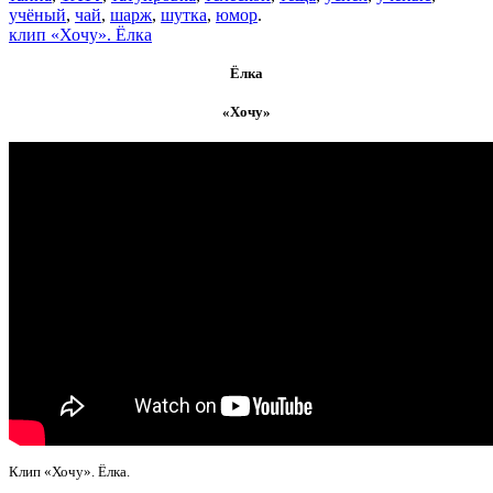
учёный
,
чай
,
шарж
,
шутка
,
юмор
.
клип «Хочу». Ёлка
Ёлка
«Хочу»
Клип «Хочу». Ёлка.