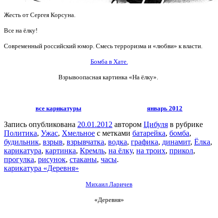
Жесть от Сергея Корсуна.
Все на ёлку!
Современный российский юмор. Смесь терроризма и «любви» к власти.
Бомба в Хате.
Взрывоопасная картинка «На ёлку».
все карикатуры
январь 2012
Запись опубликована
20.01.2012
автором
Цибуля
в рубрике
Политика
,
Ужас
,
Хмельное
с метками
батарейка
,
бомба
,
будильник
,
взрыв
,
взрывчатка
,
водка
,
графика
,
динамит
,
Ёлка
,
карикатура
,
картинка
,
Кремль
,
на ёлку
,
на троих
,
прикол
,
прогулка
,
рисунок
,
стаканы
,
часы
.
карикатура «Деревня»
Михаил Ларичев
«Деревня»