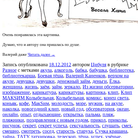
Очень понравилась эта картинка.
Думаю, что и автору она пришлась по душе.
Валерий даже
Читать далее →
Запись опубликована
18.12.2012
автором
Цибуля
в рубрике
Разное
с метками
акула
,
алкоголь
,
бабка
,
бабушка
,
библиотека
,
библиотекарша
,
Боевая тёща
,
Валерий Каненков
,
верхом на
акуле
,
девушка
,
девушки
,
денежный займ
,
деньги
,
Ёлка
,
женщина
,
жизнь
,
заём
,
займ
,
зеркало
,
Из жизни обсерватории
,
изображение
,
карикатура
,
карикатуры
,
картинка
,
клип
,
Клип
МАКSИМ Колыбельная
,
Колыбельная
,
комикс
,
конец света
,
коньяк
,
кофе
,
МакSим
,
молодость
,
море
,
мужик
,
на акуле
,
наколка
,
новогодний клип
,
новый год
,
обсерватория
,
океан
,
онлайн
,
опыт
,
отдыхающие
,
открытка
,
пальма
,
пляж
,
пляжники
,
поздравления с новым годом
,
прикол
,
приколы
,
рисунок
,
секрет
,
секрет успеха
,
сексуальность
,
слушать
,
смех
,
смешно
,
смотреть
,
сосед
,
старость
,
старуха
,
Сучка крашана
,
тайна
,
ТАТУ
,
татуировка
,
телескоп
,
тёща
,
успех
,
учёные
,