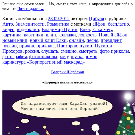
Раньше ещё сомневался… Но, смотря этот клип, я определился для себя в
том, что
Читать далее →
Запись опубликована
28.09.2012
автором
Цибуля
в рубрике
Авто
,
Знаменитости
,
Романтика
с метками
айфон
,
бесплатно
,
видео
,
видеоклип
,
Владимир Путин
,
Ёлка
,
Ёлка хочу
,
картинка
,
картинки
,
клип
,
коллажи
,
ловкость
,
Новый айфон
,
новый клип
,
новый клип Ёлки
,
онлайн
,
песня
,
президент
россии
,
прикол
,
приколы
,
Прохоров
,
путин
,
Путин и
Прохоров
,
россия
,
слушать
,
смешно
,
смотреть
,
фото приколы
,
фотография
,
фотоприколы
,
хочу
,
шутка
,
юмор
.
карикатура «Корпоративный маскарад»
Валерий Щербакан
«Корпоративный маскарад»