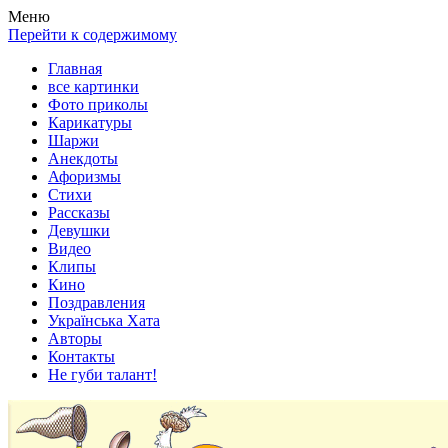
Весела хата — прикольные картинки, смешные истории,
Покажем всем ваши фото приколы, карикатуры, шаржи, стихи,
Меню
клипы!
рассказы, видео и песни!
Перейти к содержимому
Главная
все картинки
Фото приколы
Карикатуры
Шаржи
Анекдоты
Афоризмы
Стихи
Рассказы
Девушки
Видео
Клипы
Кино
Поздравления
Українська Хата
Авторы
Контакты
Не губи талант!