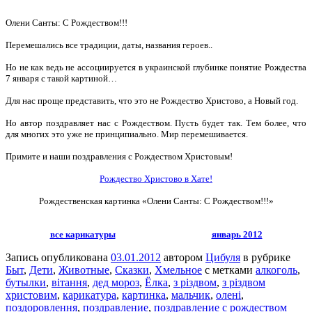
Олени Санты: С Рождеством!!!
Перемешались все традиции, даты, названия героев..
Но не как ведь не ассоциируется в украинской глубинке понятие Рождества
7 января с такой картиной…
Для нас проще представить, что это не Рождество Христово, а Новый год.
Но автор поздравляет нас с Рождеством. Пусть будет так. Тем более, что
для многих это уже не принципиально. Мир перемешивается.
Примите и наши поздравления с Рождеством Христовым!
Рождество Христово в Хате!
Рождественская картинка «Олени Санты: С Рождеством!!!»
все карикатуры
январь 2012
Запись опубликована
03.01.2012
автором
Цибуля
в рубрике
Быт
,
Дети
,
Животные
,
Сказки
,
Хмельное
с метками
алкоголь
,
бутылки
,
вітання
,
дед мороз
,
Ёлка
,
з різдвом
,
з різдвом
христовим
,
карикатура
,
картинка
,
мальчик
,
олені
,
поздоровлення
,
поздравление
,
поздравление с рождеством