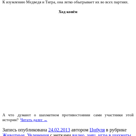
К изумлению Медведя и Тигра, она легко обыгрывает их во всех партиях.
Ход конём
А что думают о шахматном противостоянии сами участники этой
истории?
Читать далее →
Запись опубликована
24.02.2013
автором
Цибуля
в рубрике
Животные
,
Увлечения
с метками
видео
,
заяц
,
игра в шахматы
,