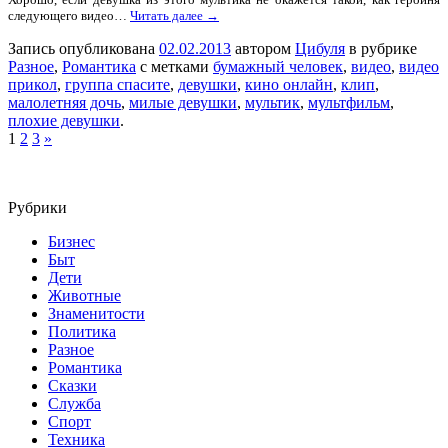
следующего видео…
Читать далее →
Запись опубликована
02.02.2013
автором
Цибуля
в рубрике
Разное
,
Романтика
с метками
бумажный человек
,
видео
,
видео
прикол
,
группа спасите
,
девушки
,
кино онлайн
,
клип
,
малолетняя дочь
,
милые девушки
,
мультик
,
мультфильм
,
плохие девушки
.
1
2
3
»
Рубрики
Бизнес
Быт
Дети
Животные
Знаменитости
Политика
Разное
Романтика
Сказки
Служба
Спорт
Техника