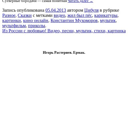
Суеверные бородачи — самая понятная
Читать далее →
Запись опубликована
05.04.2013
автором
Цибуля
в рубрике
Разное
,
Сказки
с метками
видео
,
жил был пёс
,
карикатуры
,
картинки
,
кино онлайн
,
Константин Мухоморов
,
мультик
,
мультфильм
,
приколы
.
Из России с любовью! Видео, песни, мультик, стихи, картинка
Игорь Растеряев. Ермак.