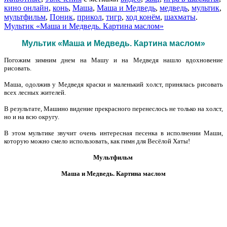
кино онлайн
,
конь
,
Маша
,
Маша и Медведь
,
медведь
,
мультик
,
мультфильм
,
Поник
,
прикол
,
тигр
,
ход конём
,
шахматы
.
Мультик «Маша и Медведь. Картина маслом»
Мультик «Маша и Медведь. Картина маслом»
Погожим зимним днем на Машу и на Медведя нашло вдохновение
рисовать.
Маша, одолжив у Медведя краски и маленький холст, принялась рисовать
всех лесных жителей.
В результате, Машино видение прекрасного перенеслось не только на холст,
но и на всю округу.
В этом мультике звучит очень интересная песенка в исполнении Маши,
которую
можно смело использовать, как гимн для Весёлой Хаты!
Мультфильм
Маша и Медведь. Картина маслом