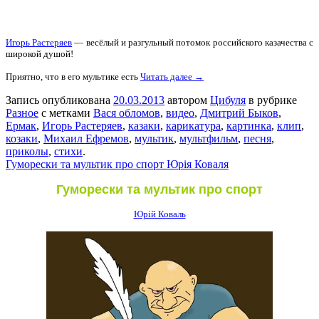
Игорь Растеряев
— весёлый и разгульный потомок российского казачества с
широкой душой!
Приятно, что в его мультике есть
Читать далее →
Запись опубликована
20.03.2013
автором
Цибуля
в рубрике
Разное
с метками
Вася обломов
,
видео
,
Дмитрий Быков
,
Ермак
,
Игорь Растеряев
,
казаки
,
карикатура
,
картинка
,
клип
,
козаки
,
Михаил Ефремов
,
мультик
,
мультфильм
,
песня
,
приколы
,
стихи
.
Гуморески та мультик про спорт Юрія Коваля
Гуморески та мультик про спорт
Юрій Коваль