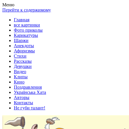
Весела хата — прикольные картинки, смешные истории,
Покажем всем ваши фото приколы, карикатуры, шаржи, стихи,
Меню
клипы!
рассказы, видео и песни!
Перейти к содержимому
Главная
все картинки
Фото приколы
Карикатуры
Шаржи
Анекдоты
Афоризмы
Стихи
Рассказы
Девушки
Видео
Клипы
Кино
Поздравления
Українська Хата
Авторы
Контакты
Не губи талант!