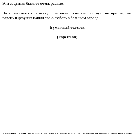
Эти создания бывают очень разные.
На сегодняшнюю заметку натолкнул трогательный мультик про то, как
парень и девушка нашли свою любовь в большом городе.
Бумажный человек
(Paperman)
Хорошо, если девушка из этого мультика не окажется такой, как героиня