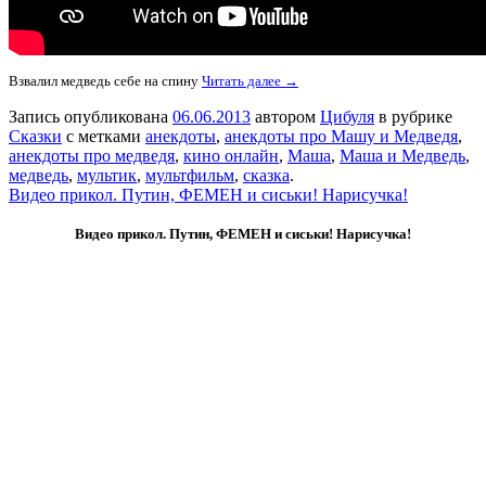
Взвалил медведь себе на спину
Читать далее →
Запись опубликована
06.06.2013
автором
Цибуля
в рубрике
Сказки
с метками
анекдоты
,
анекдоты про Машу и Медведя
,
анекдоты про медведя
,
кино онлайн
,
Маша
,
Маша и Медведь
,
медведь
,
мультик
,
мультфильм
,
сказка
.
Видео прикол. Путин, ФЕМЕН и сиськи! Нарисучка!
Видео прикол. Путин, ФЕМЕН и сиськи! Нарисучка!