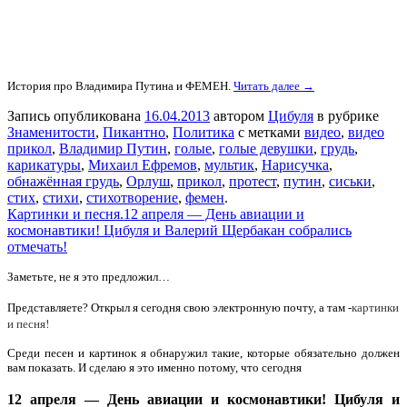
История про Владимира Путина и ФЕМЕН.
Читать далее →
Запись опубликована
16.04.2013
автором
Цибуля
в рубрике
Знаменитости
,
Пикантно
,
Политика
с метками
видео
,
видео
прикол
,
Владимир Путин
,
голые
,
голые девушки
,
грудь
,
карикатуры
,
Михаил Ефремов
,
мультик
,
Нарисучка
,
обнажённая грудь
,
Орлуш
,
прикол
,
протест
,
путин
,
сиськи
,
стих
,
стихи
,
стихотворение
,
фемен
.
Картинки и песня.12 апреля — День авиации и
космонавтики! Цибуля и Валерий Щербакан собрались
отмечать!
Заметьте, не я это предложил…
артинки
Представляете? Открыл я сегодня свою электронную почту, а там -
к
и песня!
Среди песен и картинок я обнаружил такие, которые обязательно должен
вам показать. И сделаю я это именно потому, что сегодня
12 апреля — День авиации и космонавтики! Цибуля и