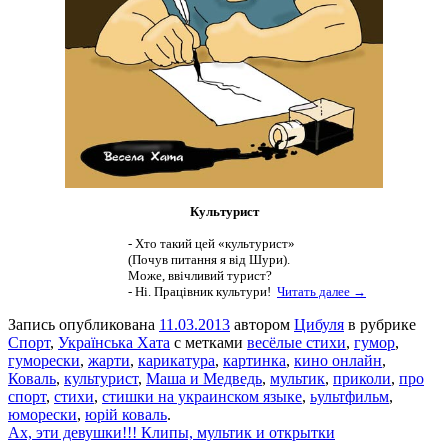
Культурист
- Хто такий цей «культурист»
(Почув питання я від Шури).
Може, ввічливий турист?
- Ні. Працівник культури!
Читать далее →
Запись опубликована
11.03.2013
автором
Цибуля
в рубрике
Спорт
,
Українська Хата
с метками
весёлые стихи
,
гумор
,
гуморески
,
жарти
,
карикатура
,
картинка
,
кино онлайн
,
Коваль
,
культурист
,
Маша и Медведь
,
мультик
,
приколи
,
про
спорт
,
стихи
,
стишки на украинском языке
,
ьультфильм
,
юморески
,
юрій коваль
.
Ах, эти девушки!!! Клипы, мультик и открытки