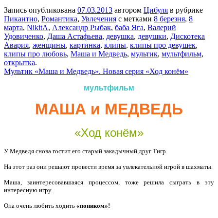
Запись опубликована
07.03.2013
автором
Цибуля
в рубрике
Пикантно
,
Романтика
,
Увлечения
с метками
8 березня
,
8
марта
,
NikitA
,
Александр Рыбак
,
баба Яга
,
Валерий
Удовиченко
,
Даша Астафьева
,
девушка
,
девушки
,
Дискотека
Авария
,
женщины
,
картинка
,
клипы
,
клипы про девушек
,
клипы про любовь
,
Маша и Медведь
,
мультик
,
мультфильм
,
открытка
.
Мультик «Маша и Медведь». Новая серия «Ход конём»
мультфильм
МАША и МЕДВЕДЬ
«Ход конём»
У Медведя снова гостит его старый закадычный друг Тигр.
На этот раз они решают провести время за увлекательной игрой в шахматы.
Маша, заинтересовавшаяся процессом, тоже решила сыграть в эту
интересную игру.
Она очень любить ходить
«поником»!