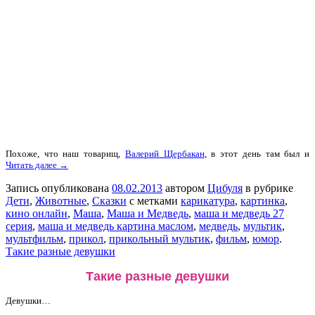
Похоже, что наш товарищ,
Валерий Щербакан
, в этот день там был и
Читать далее →
Запись опубликована
08.02.2013
автором
Цибуля
в рубрике
Дети
,
Животные
,
Сказки
с метками
карикатура
,
картинка
,
кино онлайн
,
Маша
,
Маша и Медведь
,
маша и медведь 27
серия
,
маша и медведь картина маслом
,
медведь
,
мультик
,
мультфильм
,
прикол
,
прикольный мультик
,
фильм
,
юмор
.
Такие разные девушки
Такие разные девушки
Девушки…