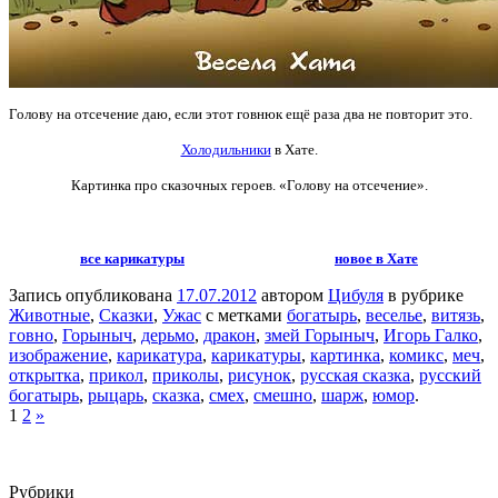
Голову на отсечение даю, если этот говнюк ещё раза два не повторит это.
Холодильники
в Хате.
Картинка про сказочных героев. «Голову на отсечение».
все карикатуры
новое в Хате
Запись опубликована
17.07.2012
автором
Цибуля
в рубрике
Животные
,
Сказки
,
Ужас
с метками
богатырь
,
веселье
,
витязь
,
говно
,
Горыныч
,
дерьмо
,
дракон
,
змей Горыныч
,
Игорь Галко
,
изображение
,
карикатура
,
карикатуры
,
картинка
,
комикс
,
меч
,
открытка
,
прикол
,
приколы
,
рисунок
,
русская сказка
,
русский
богатырь
,
рыцарь
,
сказка
,
смех
,
смешно
,
шарж
,
юмор
.
1
2
»
Рубрики