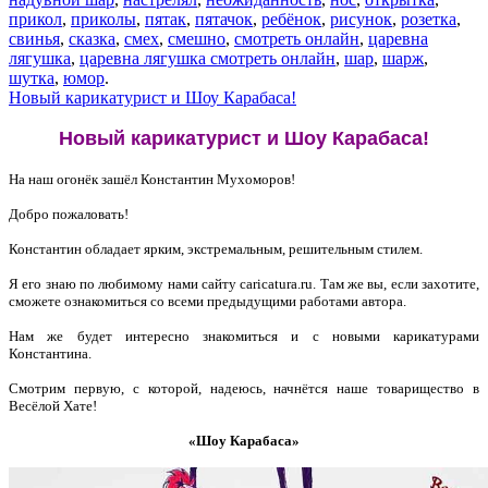
прикол
,
приколы
,
пятак
,
пятачок
,
ребёнок
,
рисунок
,
розетка
,
свинья
,
сказка
,
смех
,
смешно
,
смотреть онлайн
,
царевна
лягушка
,
царевна лягушка смотреть онлайн
,
шар
,
шарж
,
шутка
,
юмор
.
Новый карикатурист и Шоу Карабаса!
Новый карикатурист и Шоу Карабаса!
На наш огонёк зашёл Константин Мухоморов!
Добро пожаловать!
Константин обладает ярким, экстремальным, решительным стилем.
Я его знаю по любимому нами сайту caricatura.ru. Там же вы, если захотите,
сможете ознакомиться со всеми предыдущими работами автора.
Нам же будет интересно знакомиться и с новыми карикатурами
Константина.
Смотрим первую, с которой, надеюсь, начнётся наше товарищество в
Весёлой Хате!
«Шоу Карабаса»