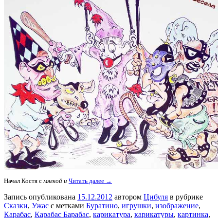
Начал Костя с
мягкой и
Читать далее →
Запись опубликована
15.12.2012
автором
Цибуля
в рубрике
Сказки
,
Ужас
с метками
Буратино
,
игрушки
,
изображение
,
Карабас
,
Карабас Барабас
,
карикатура
,
карикатуры
,
картинка
,