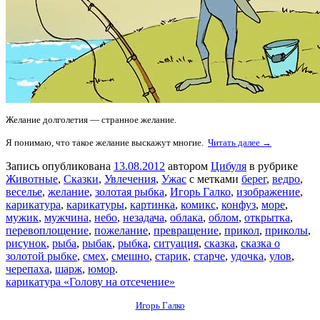
Желание долголетия — странное желание.
Я понимаю, что такое желание выскажут многие.
Читать далее →
Запись опубликована
13.08.2012
автором
Цибуля
в рубрике
Животные
,
Сказки
,
Увлечения
,
Ужас
с метками
берег
,
ведро
,
веселье
,
желание
,
золотая рыбка
,
Игорь Галко
,
изображение
,
карикатура
,
карикатуры
,
картинка
,
комикс
,
конфуз
,
море
,
мужик
,
мужчина
,
небо
,
незадача
,
облака
,
облом
,
открытка
,
перевоплощение
,
пожелание
,
превращение
,
прикол
,
приколы
,
рисунок
,
рыба
,
рыбак
,
рыбка
,
ситуация
,
сказка
,
сказка о
золотой рыбке
,
смех
,
смешно
,
старик
,
старче
,
удочка
,
улов
,
черепаха
,
шарж
,
юмор
.
карикатура «Голову на отсечение»
Игорь Галко