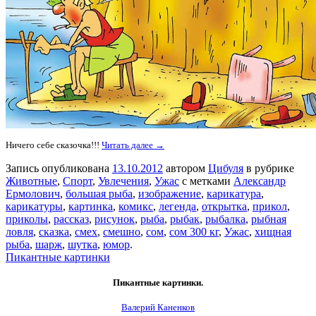
Ничего себе сказочка!!!
Читать далее →
Запись опубликована
13.10.2012
автором
Цибуля
в рубрике
Животные
,
Спорт
,
Увлечения
,
Ужас
с метками
Александр
Ермолович
,
большая рыба
,
изображение
,
карикатура
,
карикатуры
,
картинка
,
комикс
,
легенда
,
открытка
,
прикол
,
приколы
,
рассказ
,
рисунок
,
рыба
,
рыбак
,
рыбалка
,
рыбная
ловля
,
сказка
,
смех
,
смешно
,
сом
,
сом 300 кг
,
Ужас
,
хищная
рыба
,
шарж
,
шутка
,
юмор
.
Пикантные картинки
Пикантные картинки.
Валерий Каненков