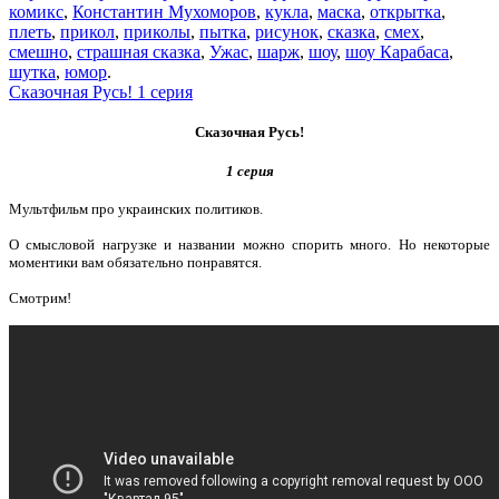
комикс
,
Константин Мухоморов
,
кукла
,
маска
,
открытка
,
плеть
,
прикол
,
приколы
,
пытка
,
рисунок
,
сказка
,
смех
,
смешно
,
страшная сказка
,
Ужас
,
шарж
,
шоу
,
шоу Карабаса
,
шутка
,
юмор
.
Сказочная Русь! 1 серия
Сказочная Русь!
1 серия
Мультфильм про украинских политиков.
О смысловой нагрузке и названии можно спорить много. Но некоторые
моментики вам обязательно понравятся.
Смотрим!