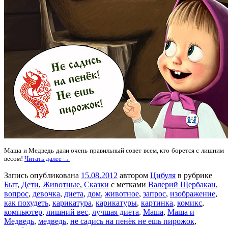
Маша и Медведь дали очень правильный совет всем, кто борется с лишним
весом!
Читать далее →
Запись опубликована
15.08.2012
автором
Цибуля
в рубрике
Быт
,
Дети
,
Животные
,
Сказки
с метками
Валерий Щербакан
,
вопрос
,
девочка
,
диета
,
дом
,
животное
,
запрос
,
изображение
,
как похудеть
,
карикатура
,
карикатуры
,
картинка
,
комикс
,
компьютер
,
лишний вес
,
лучшая диета
,
Маша
,
Маша и
Медведь
,
медведь
,
не садись на пенёк не ешь пирожок
,