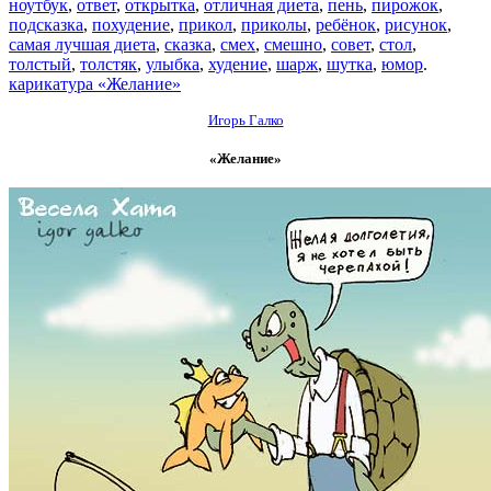
ноутбук
,
ответ
,
открытка
,
отличная диета
,
пень
,
пирожок
,
подсказка
,
похудение
,
прикол
,
приколы
,
ребёнок
,
рисунок
,
самая лучшая диета
,
сказка
,
смех
,
смешно
,
совет
,
стол
,
толстый
,
толстяк
,
улыбка
,
худение
,
шарж
,
шутка
,
юмор
.
карикатура «Желание»
Игорь Галко
«Желание»