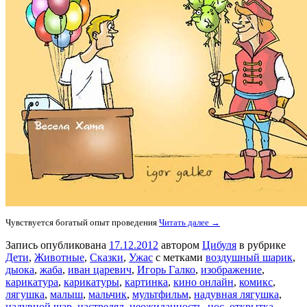
Чувствуется богатый опыт проведения
Читать далее →
Запись опубликована
17.12.2012
автором
Цибуля
в рубрике
Дети
,
Животные
,
Сказки
,
Ужас
с метками
воздушный шарик
,
дыока
,
жаба
,
иван царевич
,
Игорь Галко
,
изображение
,
карикатура
,
карикатуры
,
картинка
,
кино онлайн
,
комикс
,
лягушка
,
малыш
,
мальчик
,
мультфильм
,
надувная лягушка
,
надувной шар
,
настрелял
,
неожиданность
,
нос
,
открытка
,