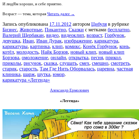
И людЯм хорошо, и себе приятно.
Возраст — тема, которая
Читать далее →
Запись опубликована
17.11.2012
автором
Цибуля
в рубрике
Бизнес
,
Животные
,
Пикантно
,
Сказки
с метками
бесплатно
,
Валерий Щербакан
,
видео
,
видеоклип
,
возраст
,
Горбунок
,
девушка
,
Иван
,
Иван Дурак
,
изображение
,
карикатура
,
карикатуры
,
картинка
,
клип
,
комикс
,
Конёк Горбунок
,
конь
,
котёл
,
молодость
,
Найк Борзов
,
новый клип
,
новый клип
Борзова
,
омоложение
,
онлайн
,
открытка
,
песня
,
прикол
,
приколы
,
рисунок
,
сказка
,
слушать
,
смех
,
смешно
,
смотреть
,
старик
,
старость
,
Там Где Нить Оборвалась
,
царевна
,
частная
клиника
,
шарж
,
шутка
,
юмор
.
карикатура «Легенда»
Александр Ермолович
«Легенда»