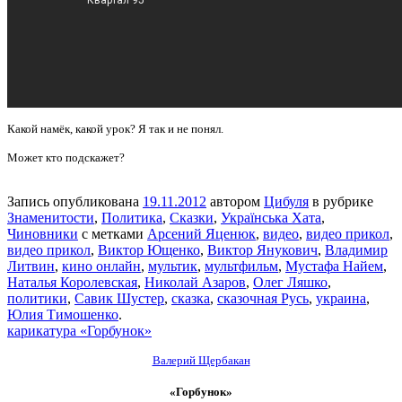
Какой намёк, какой урок? Я так и не понял.
Может кто подскажет?
Запись опубликована
19.11.2012
автором
Цибуля
в рубрике
Знаменитости
,
Политика
,
Сказки
,
Українська Хата
,
Чиновники
с метками
Арсений Яценюк
,
видео
,
видео прикол
,
видео прикол
,
Виктор Ющенко
,
Виктор Янукович
,
Владимир
Литвин
,
кино онлайн
,
мультик
,
мультфильм
,
Мустафа Найем
,
Наталья Королевская
,
Николай Азаров
,
Олег Ляшко
,
политики
,
Савик Шустер
,
сказка
,
сказочная Русь
,
украина
,
Юлия Тимошенко
.
карикатура «Горбунок»
Валерий Щербакан
«Горбунок»