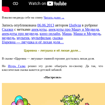
Взвалил медведь себе на спину
Читать далее →
Запись опубликована
06.06.2013
автором
Цибуля
в рубрике
Сказки
с метками
анекдоты
,
анекдоты про Машу и Медведя
,
анекдоты про медведя
,
кино онлайн
,
Маша
,
Маша и Медведь
,
медведь
,
мультик
,
мультфильм
,
сказка
.
Царевна — лягушка и её лихая доля…
Царевна – лягушка и её лихая доля…
В сказке «Царевна — лягушка» главной героине досталась лихая доля.
Но
Игорь Галко
решил эту долю обыграть по-своему.
Да так, что
классическая сказка кажется детской забавой.
«Настрелял»