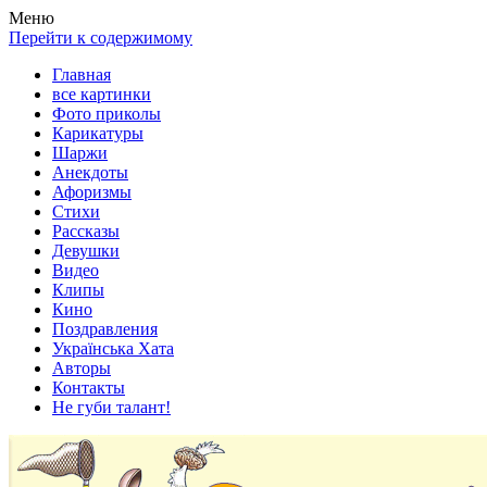
Весела хата — прикольные картинки, смешные истории,
Покажем всем ваши фото приколы, карикатуры, шаржи, стихи,
Меню
клипы!
рассказы, видео и песни!
Перейти к содержимому
Главная
все картинки
Фото приколы
Карикатуры
Шаржи
Анекдоты
Афоризмы
Стихи
Рассказы
Девушки
Видео
Клипы
Кино
Поздравления
Українська Хата
Авторы
Контакты
Не губи талант!