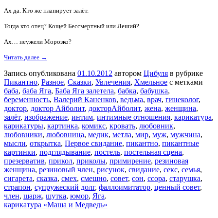
Ах да. Кто же планирует залёт.
Тогда кто отец? Кощей Бессмертный или Леший?
Ах… неужели Морозко?
Читать далее →
Запись опубликована
01.10.2012
автором
Цибуля
в рубрике
Пикантно
,
Разное
,
Сказки
,
Увлечения
,
Хмельное
с метками
баба
,
баба Яга
,
Баба Яга залетела
,
бабка
,
бабушка
,
беременность
,
Валерий Каненков
,
ведьма
,
врач
,
гинеколог
,
доктор
,
доктор Айболит
,
докторАйболит
,
жена
,
женщина
,
залёт
,
изображение
,
интим
,
интимные отношения
,
карикатура
,
карикатуры
,
картинка
,
комикс
,
кровать
,
любовник
,
любовники
,
любовница
,
медик
,
метла
,
мир
,
муж
,
мужчина
,
мысли
,
открытка
,
Первое свидание
,
пикантно
,
пикантные
картинки
,
подглядывание
,
постель
,
постельная сцена
,
презерватив
,
прикол
,
приколы
,
примирение
,
резиновая
женщина
,
резиновый член
,
рисунок
,
свидание
,
секс
,
семья
,
сигарета
,
сказка
,
смех
,
смешно
,
совет
,
сон
,
ссора
,
старушка
,
страпон
,
супружеский долг
,
фаллоимитатор
,
ценный совет
,
член
,
шарж
,
шутка
,
юмор
,
Яга
.
карикатура «Маша и Медведь»