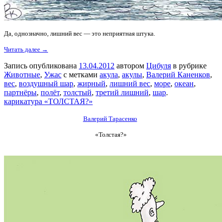
Да, однозначно, лишний вес — это неприятная штука.
Читать далее →
Запись опубликована
13.04.2012
автором
Цибуля
в рубрике
Животные
,
Ужас
с метками
акула
,
акулы
,
Валерий Каненков
,
вес
,
воздушный шар
,
жирный
,
лишний вес
,
море
,
океан
,
партнёры
,
полёт
,
толстый
,
третий лишний
,
шар
.
карикатура «ТОЛСТАЯ?»
Валерий Тарасенко
«Толстая?»