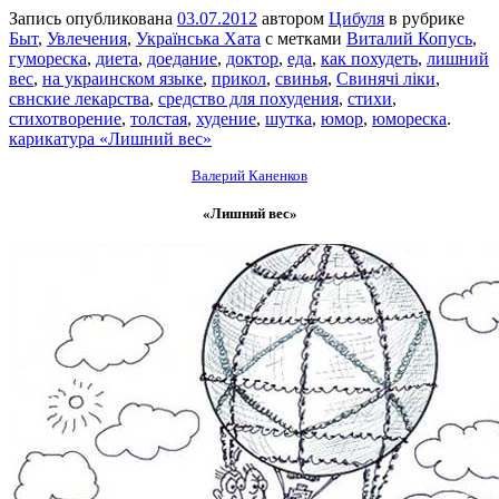
Запись опубликована
03.07.2012
автором
Цибуля
в рубрике
Быт
,
Увлечения
,
Українська Хата
с метками
Виталий Копусь
,
гумореска
,
диета
,
доедание
,
доктор
,
еда
,
как похудеть
,
лишний
вес
,
на украинском языке
,
прикол
,
свинья
,
Свинячі ліки
,
свнские лекарства
,
средство для похудения
,
стихи
,
стихотворение
,
толстая
,
худение
,
шутка
,
юмор
,
юмореска
.
карикатура «Лишний вес»
Валерий Каненков
«Лишний вес»