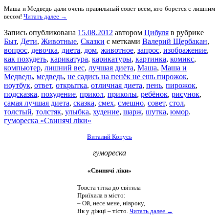
Маша и Медведь дали очень правильный совет всем, кто борется с лишним
весом!
Читать далее →
Запись опубликована
15.08.2012
автором
Цибуля
в рубрике
Быт
,
Дети
,
Животные
,
Сказки
с метками
Валерий Щербакан
,
вопрос
,
девочка
,
диета
,
дом
,
животное
,
запрос
,
изображение
,
как похудеть
,
карикатура
,
карикатуры
,
картинка
,
комикс
,
компьютер
,
лишний вес
,
лучшая диета
,
Маша
,
Маша и
Медведь
,
медведь
,
не садись на пенёк не ешь пирожок
,
ноутбук
,
ответ
,
открытка
,
отличная диета
,
пень
,
пирожок
,
подсказка
,
похудение
,
прикол
,
приколы
,
ребёнок
,
рисунок
,
самая лучшая диета
,
сказка
,
смех
,
смешно
,
совет
,
стол
,
толстый
,
толстяк
,
улыбка
,
худение
,
шарж
,
шутка
,
юмор
.
гумореска «Свинячі ліки»
Виталий Копусь
гумореска
«Свинячі ліки»
Товста тітка до світила
Приїхала в місто:
– Ой, несе мене, нівроку,
Як у діжці – тісто.
Читать далее →