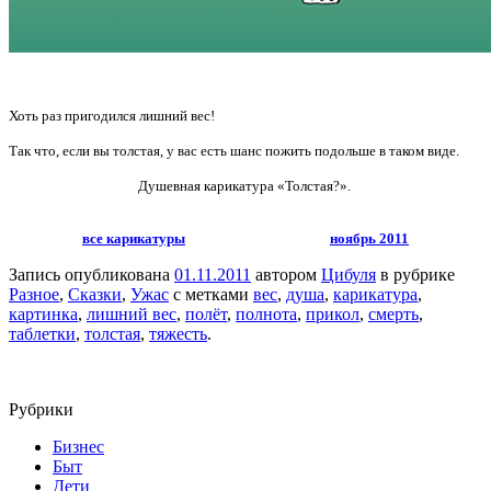
Хоть раз пригодился лишний вес!
Так что, если вы толстая, у вас есть шанс пожить подольше в таком виде.
Душевная карикатура «Толстая?».
все карикатуры
ноябрь 2011
Запись опубликована
01.11.2011
автором
Цибуля
в рубрике
Разное
,
Сказки
,
Ужас
с метками
вес
,
душа
,
карикатура
,
картинка
,
лишний вес
,
полёт
,
полнота
,
прикол
,
смерть
,
таблетки
,
толстая
,
тяжесть
.
Рубрики
Бизнес
Быт
Дети