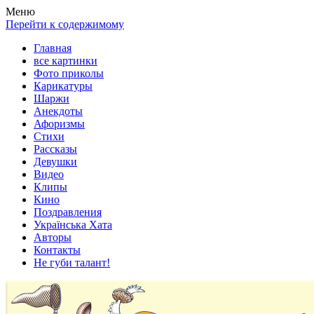
Весела хата — прикольные картинки, смешные истории,
Покажем всем ваши фото приколы, карикатуры, шаржи, стихи,
Меню
клипы!
рассказы, видео и песни!
Перейти к содержимому
Главная
все картинки
Фото приколы
Карикатуры
Шаржи
Анекдоты
Афоризмы
Стихи
Рассказы
Девушки
Видео
Клипы
Кино
Поздравления
Українська Хата
Авторы
Контакты
Не губи талант!