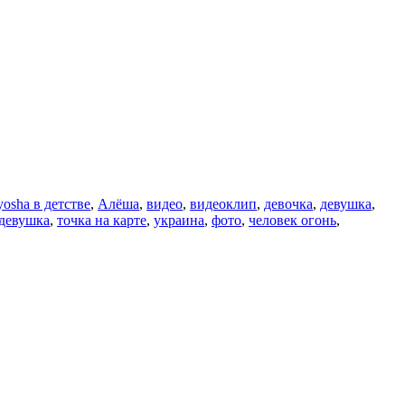
yosha в детстве
,
Алёша
,
видео
,
видеоклип
,
девочка
,
девушка
,
 девушка
,
точка на карте
,
украина
,
фото
,
человек огонь
,