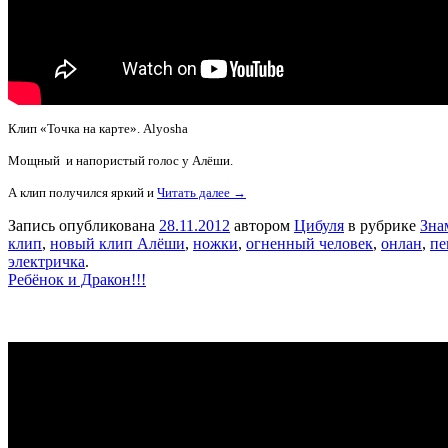
Клип «Точка на карте». Alyosha
Мощный и напористый голос у Алёши.
А клип получился яркий и
Читать далее →
Запись опубликована
28.11.2012
автором
Цибуля
в рубрике
Зна
клип
,
новый клип Алёши
,
ножки
,
огненный человек
,
онлан
,
пе
электричка
.
Ребёнок и Дракон!!!