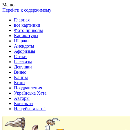
Весела хата — прикольные картинки, смешные истории, клипы
Покажем всем ваши фото приколы, карикатуры, шаржи, стихи, 
Меню
Перейти к содержимому
Главная
все картинки
Фото приколы
Карикатуры
Шаржи
Анекдоты
Афоризмы
Стихи
Рассказы
Девушки
Видео
Клипы
Кино
Поздравления
Українська Хата
Авторы
Контакты
Не губи талант!