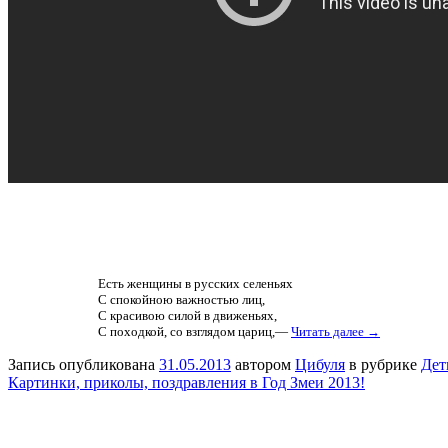
Есть женщины в русских селеньях
С спокойною важностью лиц,
С красивою силой в движеньях,
С походкой, со взглядом цариц,—
Читать далее →
Запись опубликована
31.05.2013
автором
Цибуля
в рубрике
Дет
Картинки, приколы, поздравления в Год Змеи 2013!