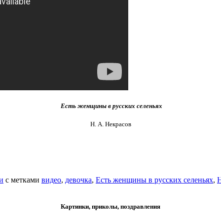
Есть женщины в русских селеньях
Н. А. Некрасов
и
с метками
видео
,
девочка
,
Есть женщины в русских селеньях
,
Картинки, приколы, поздравления