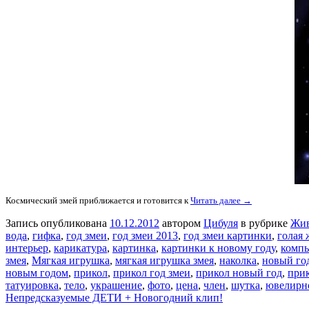
Космический змей приближается и готовится к
Читать далее →
Запись опубликована
10.12.2012
автором
Цибуля
в рубрике
Жи
вода
,
гифка
,
год змеи
,
год змеи 2013
,
год змеи картинки
,
голая
интерьер
,
карикатура
,
картинка
,
картинки к новому году
,
комп
змея
,
Мягкая игрушка
,
мягкая игрушка змея
,
наколка
,
новый го
новым годом
,
прикол
,
прикол год змеи
,
прикол новый год
,
прик
татуировка
,
тело
,
украшение
,
фото
,
цена
,
член
,
шутка
,
ювелирн
Непредсказуемые ДЕТИ + Новогодний клип!