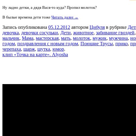
Ну ладно детки, а дядя Вася-то куда? Пропил молоток?
В былые времена дети тоже
Читать далее →
Запись опубликована
05.12.2012
автором
Цибуля
в рубрике
Дет
девочка
,
девочки сосульки
,
Дети
,
животное
,
забивание гвоздей
мальчик
,
Мама
,
мастерская
,
мать
,
молоток
,
мужик
,
мужчина
,
но
годом
,
поздравления с новым годом
,
Поющие Трусы
,
прико
,
пр
черепаха
,
шарж
,
шутка
,
юмор
.
клип «Точка на карте». Alyosha