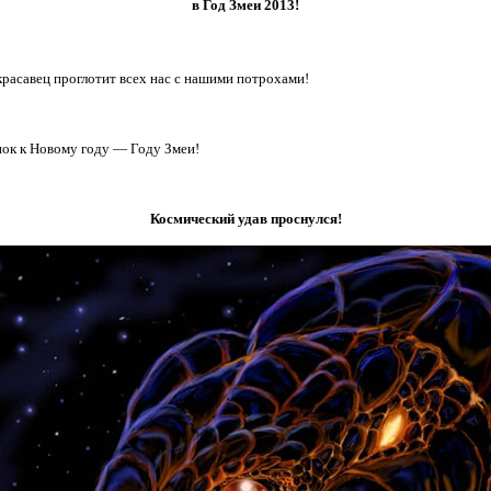
в Год Змеи 2013!
красавец проглотит всех нас с нашими потрохами!
нок к Новому году — Году Змеи!
Космический удав проснулся!