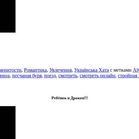
менитости
,
Романтика
,
Увлечения
,
Українська Хата
с метками
Al
вица
,
песчаная буря
,
поезд
,
смотреть
,
смотреть онлайн
,
стройная
Ребёнок и Дракон!!!