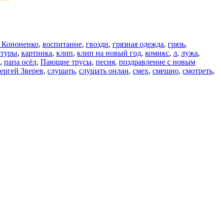
 Кононенко
,
воспитание
,
гвозди
,
грязная одежда
,
грязь
,
атуры
,
картинка
,
клип
,
клип на новый год
,
комикс
,
л
,
лужа
,
,
папа осёл
,
Пающие трусы
,
песня
,
поздравление с новым
ергей Зверев
,
слушать
,
слушать онлан
,
смех
,
смешно
,
смотреть
,