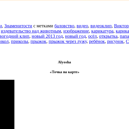
и
,
Знаменитости
с метками
баловство
,
видео
,
видеоклип
,
Виктор
,
издевательство над животным
,
изображение
,
карикатура
,
карик
вогодний клип
,
новый 2013 год
,
новый год
,
осёл
,
открытка
,
папа
икол
,
приколы
,
прыжок
,
прыжок через лужу
,
ребёнок
,
рисунок
,
С
Alyosha
«Точка на карте»