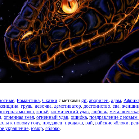
вотные
,
Романтика
,
Сказки
с метками
gif
,
абориген
,
адам
,
Африк
 женщина
,
грудь
,
девочка
,
демотиватор
,
достоинство
,
ева
,
женщин
ьютерная мышка
,
копьё
,
космический удав
,
любовь
,
металлическа
д
,
огненная змея
,
огненный удав
,
ошибка
,
поздравление с новым
олы к новому году
,
продавец
,
продажа
,
рай
,
райские яблоки
,
рец
ое украшение
,
юмор
,
яблоко
.