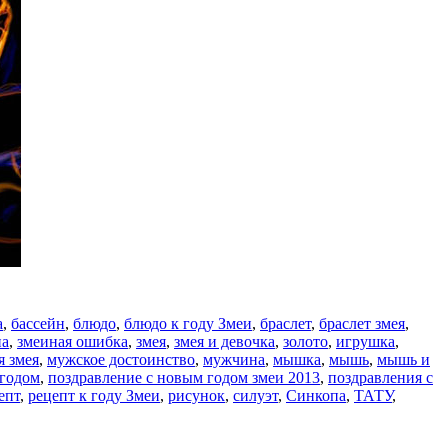
а
,
бассейн
,
блюдо
,
блюдо к году Змеи
,
браслет
,
браслет змея
,
а
,
змеиная ошибка
,
змея
,
змея и девочка
,
золото
,
игрушка
,
я змея
,
мужское достоинство
,
мужчина
,
мышка
,
мышь
,
мышь и
 годом
,
поздравление с новым годом змеи 2013
,
поздравления с
епт
,
рецепт к году Змеи
,
рисунок
,
силуэт
,
Синкопа
,
ТАТУ
,