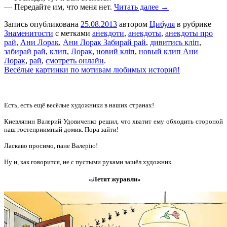
— Передайте им, что меня нет.
Читать далее →
Запись опубликована
25.08.2013
автором
Цибуля
в рубрике
Знаменитости
с метками
анекдоти
,
анекдоты
,
анекдоты про
рай
,
Ани Лорак
,
Ани Лорак Забирай рай
,
дивитись кліп
,
забирай рай
,
клип
,
Лорак
,
новий кліп
,
новый клип Ани
Лорак
,
рай
,
смотреть онлайн
.
Весёлые картинки по мотивам любимых историй!
Есть, есть ещё весёлые художники в наших странах!
Киевлянин Валерий Удовиченко решил, что хватит ему обходить стороной
наш гостеприимный домик. Пора зайти!
Ласкаво просимо, пане Валерію!
Ну и, как говорится, не с пустыми руками зашёл художник.
«Летят журавли»