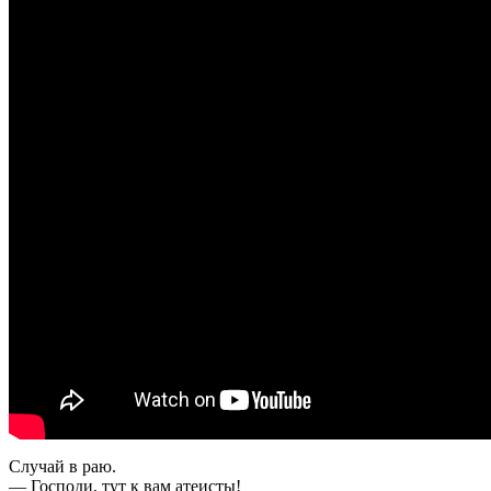
Случай в раю.
— Господи, тут к вам атеисты!