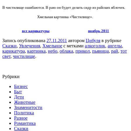
В чистилище ошибаются. В раю он будет делать сидр из райских яблочек.
Хмельная картинка «Чистилище».
все карикатуры
ноябрь 2011
Запись опубликована
27.11.2011
автором
Цибуля
в рубрике
Сказки
,
Увлечения
,
Хмельное
с метками
алкоголик
,
ангелы
,
карикатура
,
картинка
,
небо
,
облака
,
прикол
,
пьяница
,
рай
,
тот
свет
,
чистилище
.
Рубрики
Бизнес
Быт
Дети
Животные
Знаменитости
Политика
Разное
Романтика
Сказки