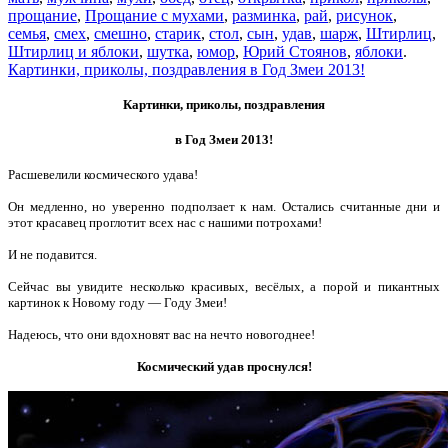
прощание
,
Прощание с мухами
,
разминка
,
рай
,
рисунок
,
семья
,
смех
,
смешно
,
старик
,
стол
,
сын
,
удав
,
шарж
,
Штирлиц
,
Штирлиц и яблоки
,
шутка
,
юмор
,
Юрий Стоянов
,
яблоки
.
Картинки, приколы, поздравления в Год Змеи 2013!
Картинки, приколы, поздравления
в Год Змеи 2013!
Расшевелили космического удава!
Он медленно, но уверенно подползает к нам. Остались считанные дни и
этот красавец проглотит всех нас с нашими потрохами!
И не подавится.
Сейчас вы увидите несколько красивых, весёлых, а порой и пикантных
картинок к Новому году — Году Змеи!
Надеюсь, что они вдохновят вас на нечто новогоднее!
Космический удав проснулся!