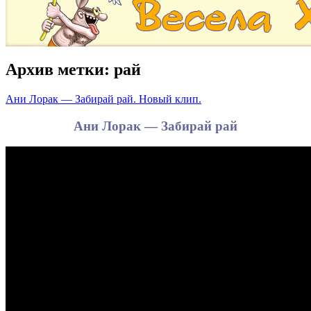
Архив метки:
рай
Ани Лорак — Забирай рай. Новый клип.
Ани Лорак — Забирай рай