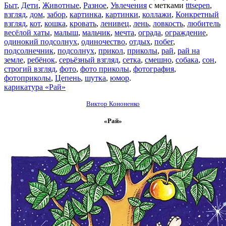
Быт
,
Дети
,
Животные
,
Разное
,
Увлечения
с метками
tttsepen
,
взгляд
,
дом
,
забор
,
картинка
,
картинки
,
коллажи
,
Конкретный
взгляд
,
кот
,
кошка
,
кровать
,
ленивец
,
лень
,
ловкость
,
любитель
весёлой хаты
,
малыш
,
мальчик
,
мечта
,
ограда
,
ограждение
,
одинокий подсолнух
,
одиночество
,
отдых
,
побег
,
подсолнечник
,
подсолнух
,
прикол
,
приколы
,
рай
,
рай на
земле
,
ребёнок
,
серьёзный взгляд
,
сетка
,
смешно
,
собака
,
сон
,
строгий взгляд
,
фото
,
фото приколы
,
фотография
,
фотоприколы
,
Цепень
,
шутка
,
юмор
.
карикатура «Рай»
Виктор К
ононенко
«Рай»