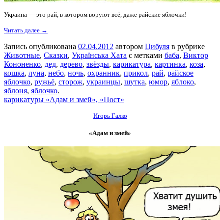
Украина — это рай, в котором воруют всё, даже райские яблочки!
Читать далее →
Запись опубликована
02.04.2012
автором
Цибуля
в рубрике
Животные
,
Сказки
,
Українська Хата
с метками
баба
,
Виктор
Кононенко
,
дед
,
дерево
,
звёзды
,
карикатура
,
картинка
,
коза
,
кошка
,
луна
,
небо
,
ночь
,
охранник
,
прикол
,
рай
,
райское
яблочко
,
ружьё
,
сторож
,
украинцы
,
шутка
,
юмор
,
яблоко
,
яблоня
,
яблочко
.
карикатуры «Адам и змей», «Пост»
Игорь Галко
«Адам и змей»