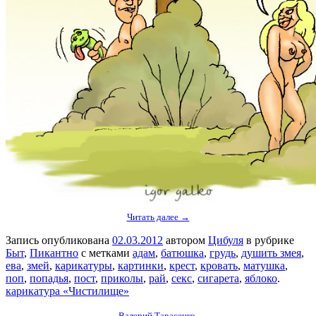
Читать далее →
Запись опубликована
02.03.2012
автором
Цибуля
в рубрике
Быт
,
Пикантно
с метками
адам
,
батюшка
,
грудь
,
душить змея
,
ева
,
змей
,
карикатуры
,
картинки
,
крест
,
кровать
,
матушка
,
поп
,
попадья
,
пост
,
приколы
,
рай
,
секс
,
сигарета
,
яблоко
.
карикатура «Чистилище»
Валерий Тарасенко