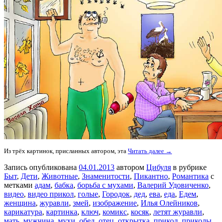
Из трёх картинок, присланных автором, эта
Читать далее →
Запись опубликована
04.01.2013
автором
Цибуля
в рубрике
Быт
,
Дети
,
Животные
,
Знаменитости
,
Пикантно
,
Романтика
с
метками
адам
,
бабка
,
борьба с мухами
,
Валерий Удовиченко
,
видео
,
видео прикол
,
голые
,
Городок
,
дед
,
ева
,
еда
,
Едем
,
женщина
,
журавли
,
змей
,
изображение
,
Илья Олейников
,
карикатура
,
картинка
,
ключ
,
комикс
,
косяк
,
летят журавли
,
мать
,
мужчина
,
мухи
,
обед
,
отец
,
открытка
,
прикол
,
приколы
,