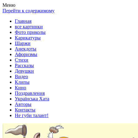
Весела хата — прикольные картинки, смешные истории,
Покажем всем ваши фото приколы, карикатуры, шаржи, стихи,
Меню
клипы!
рассказы, видео и песни!
Перейти к содержимому
Главная
все картинки
Фото приколы
Карикатуры
Шаржи
Анекдоты
Афоризмы
Стихи
Рассказы
Девушки
Видео
Клипы
Кино
Поздравления
Українська Хата
Авторы
Контакты
Не губи талант!