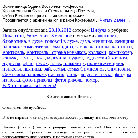
Воительница 5-дана Восточной конфессии
Хранительница Очага и Стелительница Постели,
Отбив Командующего от Женской агрессии,
Продвигается с армией на юг, в район Коктебеля…
Читать далее →
Запись опубликована
23.10.2012
автором
Цибуля
в рубрике
Пикантно
,
Увлечения
,
Хмельное
с метками
алкоголик
,
блювотина
,
в луже
,
головой в луже
,
дама
,
женщина
,
женщина
на пляже
,
заместитель командира
,
замок
,
картинка
,
картинки
,
Коктебель
,
Коктебель - страна коньяков
,
коллажи
,
компьютер
,
коньяк
,
лампа
,
лужа
,
мужчина
,
нудист
,
нудистский костюм
,
нудисты
,
офис
,
песок
,
пляж
,
пляжница
,
полная женщина
,
приколы
,
пьяница
,
рай
,
семья
,
семья Симпсонов
,
Симпсоны
,
Симпсоны на пляже
,
смешно
,
стол
,
фигура из песка
,
фигуры
из песка
,
фото приколы
,
фотоприколы
,
юмор
.
В Хате появился Цепень!
В Хате появился Цепень!
Стоп, стоп! Не пугайтесь!
Это не паразит и не вирус, который может проникнуть в ваш компьютер.
Цепень (tttsepen) — это рыцарь ленивого образа! Поэт во многих
отношениях. Крепок на словцо и острое замечание. Любитель
всевозможного ироничного (и не только) творчества.