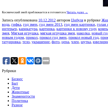
Космический змей приближается и готовится к
Читать далее →
Запись опубликована
10.12.2012
автором
Цибуля
в рубрике
Жи
вода
,
гифка
,
год змеи
,
год змеи 2013
,
год змеи картинки
,
голая
интерьер
,
карикатура
,
картинка
,
картинки к новому году
,
комп
змея
,
Мягкая игрушка
,
мягкая игрушка змея
,
наколка
,
новый го
новым годом
,
прикол
,
прикол год змеи
,
прикол новый год
,
прик
татуировка
,
тело
,
украшение
,
фото
,
цена
,
член
,
шутка
,
ювелирн
Рубрики
Бизнес
Быт
Дети
Животные
Знаменитости
Политика
Разное