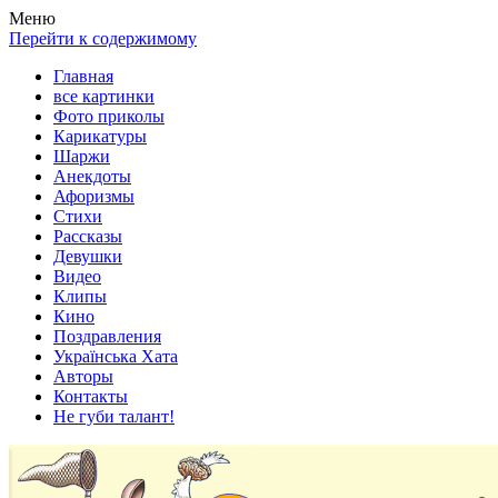
Весела хата — прикольные картинки, смешные истории, клипы
Покажем всем ваши фото приколы, карикатуры, шаржи, стихи, 
Меню
Перейти к содержимому
Главная
все картинки
Фото приколы
Карикатуры
Шаржи
Анекдоты
Афоризмы
Стихи
Рассказы
Девушки
Видео
Клипы
Кино
Поздравления
Українська Хата
Авторы
Контакты
Не губи талант!