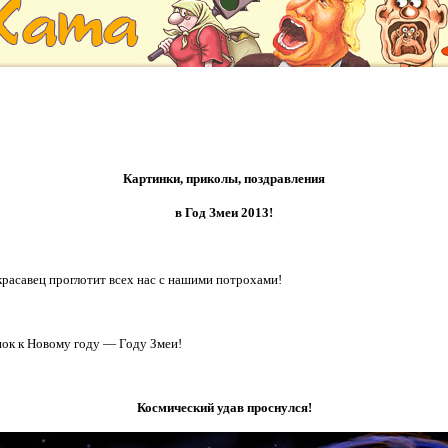
Картинки, приколы, поздравления
в Год Змеи 2013!
красавец проглотит всех нас с нашими потрохами!
нок к Новому году — Году Змеи!
Космический удав проснулся!