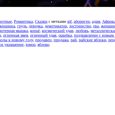
вотные
,
Романтика
,
Сказки
с метками
gif
,
абориген
,
адам
,
Африк
 женщина
,
грудь
,
девочка
,
демотиватор
,
достоинство
,
ева
,
женщин
ьютерная мышка
,
копьё
,
космический удав
,
любовь
,
металлическа
д
,
огненная змея
,
огненный удав
,
ошибка
,
поздравление с новым
олы к новому году
,
продавец
,
продажа
,
рай
,
райские яблоки
,
рец
ое украшение
,
юмор
,
яблоко
.