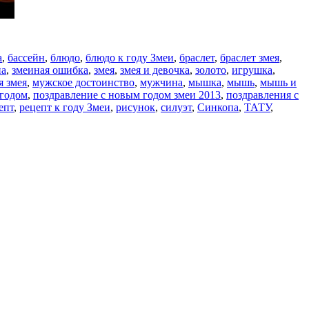
а
,
бассейн
,
блюдо
,
блюдо к году Змеи
,
браслет
,
браслет змея
,
а
,
змеиная ошибка
,
змея
,
змея и девочка
,
золото
,
игрушка
,
я змея
,
мужское достоинство
,
мужчина
,
мышка
,
мышь
,
мышь и
 годом
,
поздравление с новым годом змеи 2013
,
поздравления с
епт
,
рецепт к году Змеи
,
рисунок
,
силуэт
,
Синкопа
,
ТАТУ
,