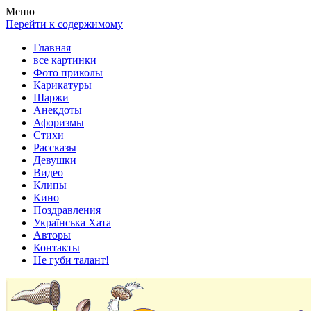
Весела хата — прикольные картинки, смешные истории,
Покажем всем ваши фото приколы, карикатуры, шаржи, стихи,
Меню
клипы!
рассказы, видео и песни!
Перейти к содержимому
Главная
все картинки
Фото приколы
Карикатуры
Шаржи
Анекдоты
Афоризмы
Стихи
Рассказы
Девушки
Видео
Клипы
Кино
Поздравления
Українська Хата
Авторы
Контакты
Не губи талант!