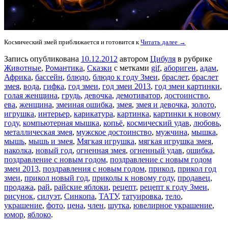
Космический змей приближается и готовится к
Читать далее →
Запись опубликована
10.12.2012
автором
Цибуля
в рубрике
Животные
,
Романтика
,
Сказки
с метками
gif
,
абориген
,
адам
,
Африка
,
бассейн
,
блюдо
,
блюдо к году Змеи
,
браслет
,
браслет
змея
,
вода
,
гифка
,
год змеи
,
год змеи 2013
,
год змеи картинки
,
голая женщина
,
грудь
,
девочка
,
демотиватор
,
достоинство
,
ева
,
женщина
,
змеиная ошибка
,
змея
,
змея и девочка
,
золото
,
игрушка
,
интерьер
,
карикатура
,
картинка
,
картинки к новому
году
,
компьютерная мышка
,
копьё
,
космический удав
,
любовь
,
металлическая змея
,
мужское достоинство
,
мужчина
,
мышка
,
мышь
,
мышь и змея
,
Мягкая игрушка
,
мягкая игрушка змея
,
наколка
,
новый год
,
огненная змея
,
огненный удав
,
ошибка
,
поздравление с новым годом
,
поздравление с новым годом
змеи 2013
,
поздравления с новым годом
,
прикол
,
прикол год
змеи
,
прикол новый год
,
приколы к новому году
,
продавец
,
продажа
,
рай
,
райские яблоки
,
рецепт
,
рецепт к году Змеи
,
рисунок
,
силуэт
,
Синкопа
,
ТАТУ
,
татуировка
,
тело
,
украшение
,
фото
,
цена
,
член
,
шутка
,
ювелирное украшение
,
юмор
,
яблоко
.