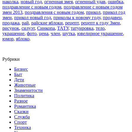
наколка
,
новый год
,
огненная змея
,
огненный удав
,
ошибка
,
поздравление с новым годом
,
поздравление с новым годом
змеи 2013
,
поздравления с новым годом
,
прикол
,
прикол год
змеи
,
прикол новый год
,
приколы к новому году
,
продавец
,
продажа
,
рай
,
райские яблоки
,
рецепт
,
рецепт к году Змеи
,
рисунок
,
силуэт
,
Синкопа
,
ТАТУ
,
татуировка
,
тело
,
украшение
,
фото
,
цена
,
член
,
шутка
,
ювелирное украшение
,
юмор
,
яблоко
.
Рубрики
Бизнес
Быт
Дети
Животные
Знаменитости
Политика
Разное
Романтика
Сказки
Служба
Спорт
Техника