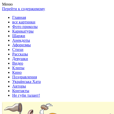
Весела хата — прикольные картинки, смешные истории,
Покажем всем ваши фото приколы, карикатуры, шаржи, стихи,
Меню
клипы!
рассказы, видео и песни!
Перейти к содержимому
Главная
все картинки
Фото приколы
Карикатуры
Шаржи
Анекдоты
Афоризмы
Стихи
Рассказы
Девушки
Видео
Клипы
Кино
Поздравления
Українська Хата
Авторы
Контакты
Не губи талант!