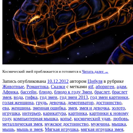
Космический змей приближается и готовится к
Читать далее →
Запись опубликована
10.12.2012
автором
Цибуля
в рубрике
Животные
,
Романтика
,
Сказки
с метками
gif
,
абориген
,
адам
,
Африка
,
бассейн
,
блюдо
,
блюдо к году Змеи
,
браслет
,
браслет
змея
,
вода
,
гифка
,
год змеи
,
год змеи 2013
,
год змеи картинки
,
голая женщина
,
грудь
,
девочка
,
демотиватор
,
достоинство
,
ева
,
женщина
,
змеиная ошибка
,
змея
,
змея и девочка
,
золото
,
игрушка
,
интерьер
,
карикатура
,
картинка
,
картинки к новому
году
,
компьютерная мышка
,
копьё
,
космический удав
,
любовь
,
металлическая змея
,
мужское достоинство
,
мужчина
,
мышка
,
мышь
,
мышь и змея
,
Мягкая игрушка
,
мягкая игрушка змея
,