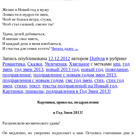
Желаю в Новый год я мужу
Ловкости и мудрости змеи,
Чтоб не боялся ветра, стужи,
Чтоб стал сильней, смелее ты!
Удачи, целей добиваться,
И мнение свое иметь,
И каждый день в меня влюбляться,
И счастья для семьи хотеть!
Читать далее →
Запись опубликована
12.12.2012
автором
Цибуля
в рубрике
Романтика
,
Сказки
,
Увлечения
,
Хмельное
с метками
sms
,
год
змеи
,
год змеи 2013
,
новый 2013 год
,
новый год
,
пожелание
,
поздравление
,
поздравление с новым годом змеи 2013
,
поздравления с новым годом
,
смс год змеи
,
стих
,
стих год
змеи
,
стихи
,
текст
,
тексты поздравлений на Новый год
.
Картинки, приколы, поздравления в Год Змеи 2013!
Картинки, приколы, поздравления
в Год Змеи 2013!
Расшевелили космического удава!
Он медленно, но уверенно подползает к нам. Остались считанные дни и