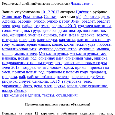
Космический змей приближается и готовится к
Читать далее →
Запись опубликована
10.12.2012
автором
Цибуля
в рубрике
Животные
,
Романтика
,
Сказки
с метками
gif
,
абориген
,
адам
,
Африка
,
бассейн
,
блюдо
,
блюдо к году Змеи
,
браслет
,
браслет
змея
,
вода
,
гифка
,
год змеи
,
год змеи 2013
,
год змеи картинки
,
голая женщина
,
грудь
,
девочка
,
демотиватор
,
достоинство
,
ева
,
женщина
,
змеиная ошибка
,
змея
,
змея и девочка
,
золото
,
игрушка
,
интерьер
,
карикатура
,
картинка
,
картинки к новому
году
,
компьютерная мышка
,
копьё
,
космический удав
,
любовь
,
металлическая змея
,
мужское достоинство
,
мужчина
,
мышка
,
мышь
,
мышь и змея
,
Мягкая игрушка
,
мягкая игрушка змея
,
наколка
,
новый год
,
огненная змея
,
огненный удав
,
ошибка
,
поздравление с новым годом
,
поздравление с новым годом
змеи 2013
,
поздравления с новым годом
,
прикол
,
прикол год
змеи
,
прикол новый год
,
приколы к новому году
,
продавец
,
продажа
,
рай
,
райские яблоки
,
рецепт
,
рецепт к году Змеи
,
рисунок
,
силуэт
,
Синкопа
,
ТАТУ
,
татуировка
,
тело
,
украшение
,
фото
,
цена
,
член
,
шутка
,
ювелирное украшение
,
юмор
,
яблоко
.
Прикольные надписи, тексты, объявления!
Прикольные надписи, тексты, объявления!
Попались на глаза 12 картинок с забавными надписями, текстами,