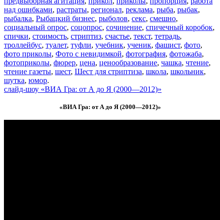
предвыборная агитация
,
прикол
,
приколы
,
пропорция
,
работа
над ошибками
,
растраты
,
регионал
,
реклама
,
рыба
,
рыбак
,
рыбалка
,
Рыбацкий бизнес
,
рыболов
,
секс
,
смешно
,
социальный опрос
,
соцопрос
,
сочинение
,
спичечный коробок
,
спички
,
стоимость
,
стриптиз
,
счастье
,
текст
,
тетрадь
,
троллейбус
,
туалет
,
туфли
,
учебник
,
ученик
,
фашист
,
фото
,
фото приколы
,
Фото с невидимкой
,
фотография
,
фотожаба
,
фотоприколы
,
фюрер
,
цена
,
ценообразование
,
чашка
,
чтение
,
чтение газеты
,
шест
,
Шест для стриптиза
,
школа
,
школьник
,
шутка
,
юмор
.
слайд-шоу «ВИА Гра: от А до Я (2000—2012)»
«ВИА Гра: от А до Я (2000—2012)»