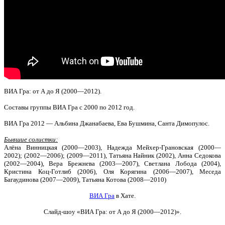
ВИА Гра: от А до Я (2000—2012).
Составы группы ВИА Гра с 2000 по 2012 год.
ВИА Гра 2012 — Альбина Джанабаева, Ева Бушмина, Санта Димопулос.
Бывшие солистки:
Алёна Винницкая (2000—2003), Надежда Мейхер-Грановская (2000—
2002); (2002—2006); (2009—2011), Татьяна Найник (2002), Анна Седокова
(2002—2004), Вера Брежнева (2003—2007), Светлана Лобода (2004),
Кристина Коц-Готлиб (2006), Оля Корягина (2006—2007), Меседа
Багаудинова (2007—2009), Татьяна Котова (2008—2010)
ВИА Гра
в Хате.
Слайд-шоу
«ВИА Гра: от А до Я (2000—2012)».