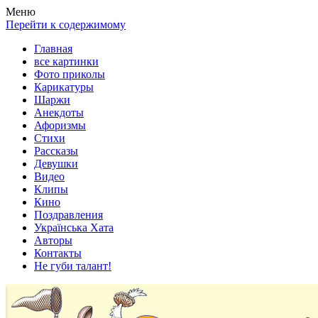
Весела хата — прикольные картинки, смешные истории,
Покажем всем ваши фото приколы, карикатуры, шаржи, стихи,
Меню
клипы!
рассказы, видео и песни!
Перейти к содержимому
Главная
все картинки
Фото приколы
Карикатуры
Шаржи
Анекдоты
Афоризмы
Стихи
Рассказы
Девушки
Видео
Клипы
Кино
Поздравления
Українська Хата
Авторы
Контакты
Не губи талант!