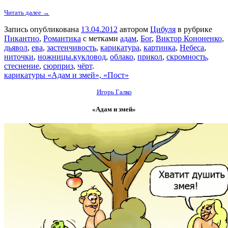
Читать далее →
Запись опубликована
13.04.2012
автором
Цибуля
в рубрике
Пикантно
,
Романтика
с метками
адам
,
Бог
,
Виктор Кононенко
,
дьявол
,
ева
,
застенчивость
,
карикатура
,
картинка
,
Небеса
,
ниточки
,
ножницы.кукловод
,
облако
,
прикол
,
скромность
,
стеснение
,
сюрприз
,
чёрт
.
карикатуры «Адам и змей», «Пост»
Игорь Галко
«Адам и змей»