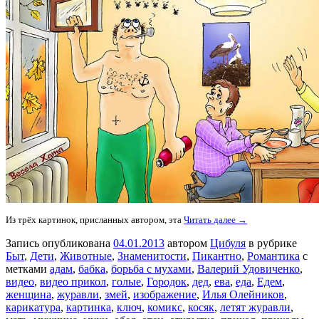
Из трёх картинок, присланных автором, эта
Читать далее →
Запись опубликована
04.01.2013
автором
Цибуля
в рубрике
Быт
,
Дети
,
Животные
,
Знаменитости
,
Пикантно
,
Романтика
с
метками
адам
,
бабка
,
борьба с мухами
,
Валерий Удовиченко
,
видео
,
видео прикол
,
голые
,
Городок
,
дед
,
ева
,
еда
,
Едем
,
женщина
,
журавли
,
змей
,
изображение
,
Илья Олейников
,
карикатура
,
картинка
,
ключ
,
комикс
,
косяк
,
летят журавли
,