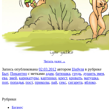
Читать далее →
Запись опубликована
02.03.2012
автором
Цибуля
в рубрике
Быт
,
Пикантно
с метками
адам
,
батюшка
,
грудь
,
душить змея
,
ева
,
змей
,
карикатуры
,
картинки
,
крест
,
кровать
,
матушка
,
поп
,
попадья
,
пост
,
приколы
,
рай
,
секс
,
сигарета
,
яблоко
.
Рубрики
Бизнес