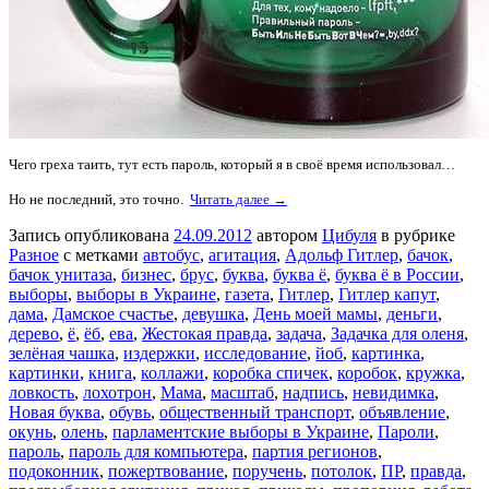
Чего греха таить, тут есть пароль, который я в своё время использовал…
Но не последний, это точно.
Читать далее →
Запись опубликована
24.09.2012
автором
Цибуля
в рубрике
Разное
с метками
автобус
,
агитация
,
Адольф Гитлер
,
бачок
,
бачок унитаза
,
бизнес
,
брус
,
буква
,
буква ё
,
буква ё в России
,
выборы
,
выборы в Украине
,
газета
,
Гитлер
,
Гитлер капут
,
дама
,
Дамское счастье
,
девушка
,
День моей мамы
,
деньги
,
дерево
,
ё
,
ёб
,
ева
,
Жестокая правда
,
задача
,
Задачка для оленя
,
зелёная чашка
,
издержки
,
исследование
,
йоб
,
картинка
,
картинки
,
книга
,
коллажи
,
коробка спичек
,
коробок
,
кружка
,
ловкость
,
лохотрон
,
Мама
,
масштаб
,
надпись
,
невидимка
,
Новая буква
,
обувь
,
общественный транспорт
,
объявление
,
окунь
,
олень
,
парламентские выборы в Украине
,
Пароли
,
пароль
,
пароль для компьютера
,
партия регионов
,
подоконник
,
пожертвование
,
поручень
,
потолок
,
ПР
,
правда
,