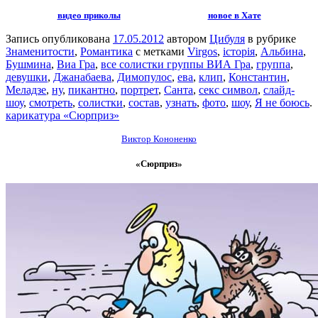
видео приколы
новое в Хате
Запись опубликована
17.05.2012
автором
Цибуля
в рубрике
Знаменитости
,
Романтика
с метками
Virgos
,
історія
,
Альбина
,
Бушмина
,
Виа Гра
,
все солистки группы ВИА Гра
,
группа
,
девушки
,
Джанабаева
,
Димопулос
,
ева
,
клип
,
Константин
,
Меладзе
,
ну
,
пикантно
,
портрет
,
Санта
,
секс символ
,
слайд-
шоу
,
смотреть
,
солистки
,
состав
,
узнать
,
фото
,
шоу
,
Я не боюсь
.
карикатура «Сюрприз»
Виктор К
ононенко
«Сюрприз»