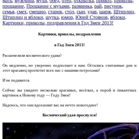
мать
,
мужчина
,
мухи
,
обед
,
отец
,
открытка
,
прикол
,
приколы
,
прощание
,
Прощание с мухами
,
разминка
,
рай
,
рисунок
,
семья
,
смех
,
смешно
,
старик
,
стол
,
сын
,
удав
,
шарж
,
Штирлиц
,
Штирлиц и яблоки
,
шутка
,
юмор
,
Юрий Стоянов
,
яблоки
.
Картинки, приколы, поздравления в Год Змеи 2013!
Картинки, приколы, поздравления
в Год Змеи 2013!
Расшевелили космического удава!
Он медленно, но уверенно подползает к нам. Остались считанные дни и
этот красавец проглотит всех нас с нашими потрохами!
И не подавится.
Сейчас вы увидите несколько красивых, весёлых, а порой и пикантных
картинок к Новому году — Году Змеи!
Надеюсь, что они вдохновят вас на нечто новогоднее!
Космический удав проснулся!