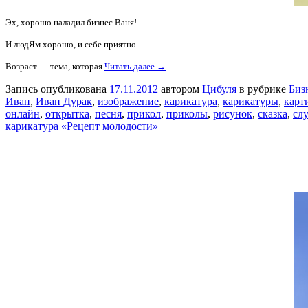
Эх, хорошо наладил бизнес Ваня!
И людЯм хорошо, и себе приятно.
Возраст — тема, которая
Читать далее →
Запись опубликована
17.11.2012
автором
Цибуля
в рубрике
Биз
Иван
,
Иван Дурак
,
изображение
,
карикатура
,
карикатуры
,
карт
онлайн
,
открытка
,
песня
,
прикол
,
приколы
,
рисунок
,
сказка
,
сл
карикатура «Рецепт молодости»