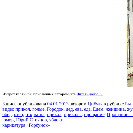
Из трёх картинок, присланных автором, эта
Читать далее →
Запись опубликована
04.01.2013
автором
Цибуля
в рубрике
Быт
видео прикол
,
голые
,
Городок
,
дед
,
ева
,
еда
,
Едем
,
женщина
,
жу
обед
,
отец
,
открытка
,
прикол
,
приколы
,
прощание
,
Прощание с
юмор
,
Юрий Стоянов
,
яблоки
.
карикатура «Горбунок»