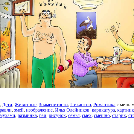
,
Дети
,
Животные
,
Знаменитости
,
Пикантно
,
Романтика
с метка
равли
,
змей
,
изображение
,
Илья Олейников
,
карикатура
,
картинк
 мухами
,
разминка
,
рай
,
рисунок
,
семья
,
смех
,
смешно
,
старик
,
ст