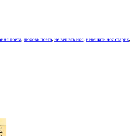
ання поета
,
любовь поэта
,
не вешать нос
,
невешать нос старик
,