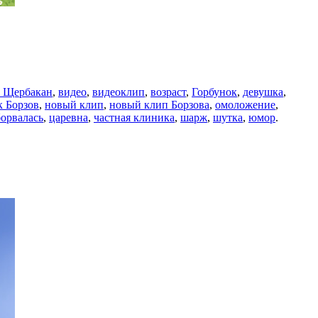
 Щербакан
,
видео
,
видеоклип
,
возраст
,
Горбунок
,
девушка
,
 Борзов
,
новый клип
,
новый клип Борзова
,
омоложение
,
орвалась
,
царевна
,
частная клиника
,
шарж
,
шутка
,
юмор
.