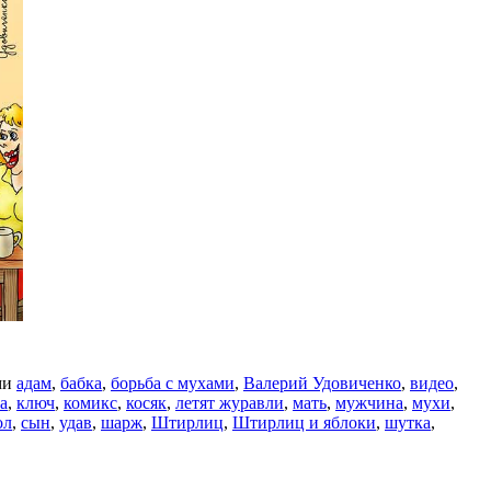
ми
адам
,
бабка
,
борьба с мухами
,
Валерий Удовиченко
,
видео
,
а
,
ключ
,
комикс
,
косяк
,
летят журавли
,
мать
,
мужчина
,
мухи
,
ол
,
сын
,
удав
,
шарж
,
Штирлиц
,
Штирлиц и яблоки
,
шутка
,