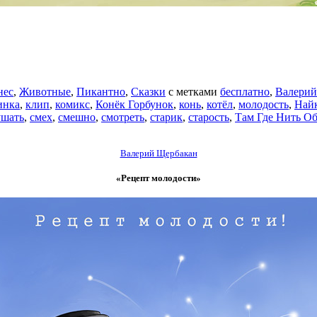
нес
,
Животные
,
Пикантно
,
Сказки
с метками
бесплатно
,
Валерий
инка
,
клип
,
комикс
,
Конёк Горбунок
,
конь
,
котёл
,
молодость
,
Найк
ушать
,
смех
,
смешно
,
смотреть
,
старик
,
старость
,
Там Где Нить Об
Валерий Щербакан
«Рецепт молодости»