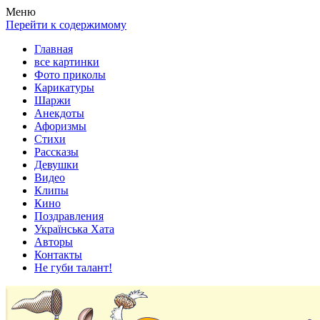
Весела хата — прикольные картинки, смешные истории, клипы
Покажем всем ваши фото приколы, карикатуры, шаржи, стихи, 
Меню
Перейти к содержимому
Главная
все картинки
Фото приколы
Карикатуры
Шаржи
Анекдоты
Афоризмы
Стихи
Рассказы
Девушки
Видео
Клипы
Кино
Поздравления
Українська Хата
Авторы
Контакты
Не губи талант!