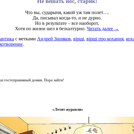
Не вешать нос, старик!
Что вы, сударыня, какой уж там полет….
Да, писывал когда-то, и не дурно.
Но в результате – все наоборот,
Хотя по жизни шел я безхалтурно.
Читать далее →
антика
с метками
Андрей Зиняков
,
вірші
,
вірші про кохання
,
кох
хотворение
.
аш гостеприимный домик. Пора зайти!
«Летят журавли»