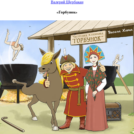
Валерий Щербакан
«Горбунок»