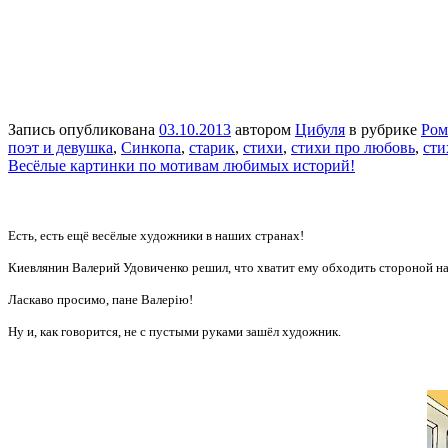
Запись опубликована
03.10.2013
автором
Цибуля
в рубрике
Ром
поэт и девушка
,
Синкопа
,
старик
,
стихи
,
стихи про любовь
,
сти
Весёлые картинки по мотивам любимых историй!
Есть, есть ещё весёлые художники в наших странах!
Киевлянин Валерий Удовиченко решил, что хватит ему обходить стороной н
Ласкаво просимо, пане Валерію!
Ну и, как говорится, не с пустыми руками зашёл художник.