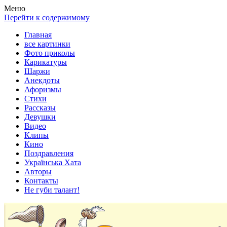
Весела хата — прикольные картинки, смешные истории,
Покажем всем ваши фото приколы, карикатуры, шаржи, стихи,
Меню
клипы!
рассказы, видео и песни!
Перейти к содержимому
Главная
все картинки
Фото приколы
Карикатуры
Шаржи
Анекдоты
Афоризмы
Стихи
Рассказы
Девушки
Видео
Клипы
Кино
Поздравления
Українська Хата
Авторы
Контакты
Не губи талант!