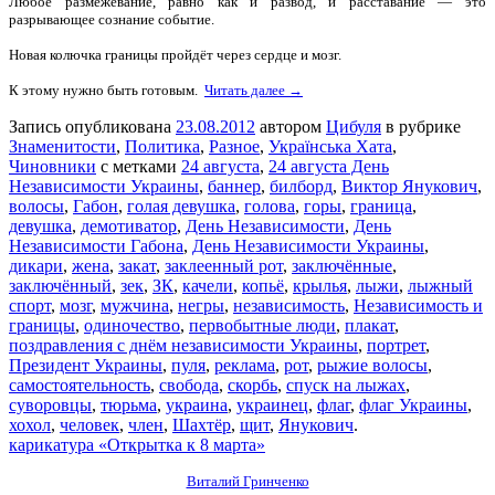
Любое размежевание, равно как и развод, и расставание — это
разрывающее сознание событие.
Новая колючка границы пройдёт через сердце и мозг.
К этому нужно быть готовым.
Читать далее →
Запись опубликована
23.08.2012
автором
Цибуля
в рубрике
Знаменитости
,
Политика
,
Разное
,
Українська Хата
,
Чиновники
с метками
24 августа
,
24 августа День
Независимости Украины
,
баннер
,
билборд
,
Виктор Янукович
,
волосы
,
Габон
,
голая девушка
,
голова
,
горы
,
граница
,
девушка
,
демотиватор
,
День Независимости
,
День
Независимости Габона
,
День Независимости Украины
,
дикари
,
жена
,
закат
,
заклеенный рот
,
заключённые
,
заключённый
,
зек
,
ЗК
,
качели
,
копьё
,
крылья
,
лыжи
,
лыжный
спорт
,
мозг
,
мужчина
,
негры
,
независимость
,
Независимость и
границы
,
одиночество
,
первобытные люди
,
плакат
,
поздравления с днём независимости Украины
,
портрет
,
Президент Украины
,
пуля
,
реклама
,
рот
,
рыжие волосы
,
самостоятельность
,
свобода
,
скорбь
,
спуск на лыжах
,
суворовцы
,
тюрьма
,
украина
,
украинец
,
флаг
,
флаг Украины
,
хохол
,
человек
,
член
,
Шахтёр
,
щит
,
Янукович
.
карикатура «Открытка к 8 марта»
Виталий Гринченко