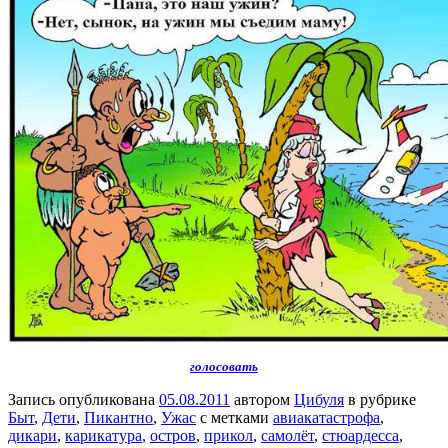
голосовать
Запись опубликована
05.08.2011
автором
Цибуля
в рубрике
Быт
,
Дети
,
Пикантно
,
Ужас
с метками
авиакатастрофа
,
дикари
,
карикатура
,
остров
,
прикол
,
самолёт
,
стюардесса
,