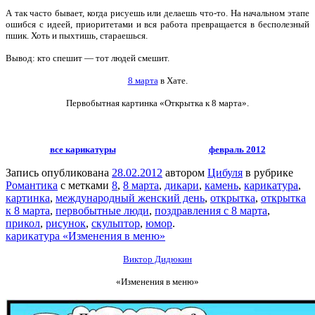
А так часто бывает, когда рисуешь или делаешь что-то. На начальном этапе
ошибся с идеей, приоритетами и вся работа превращается в бесполезный
пшик. Хоть и пыхтишь, стараешься.
Вывод: кто спешит — тот людей смешит.
8 марта
в Хате.
Первобытная картинка «Открытка к 8 марта».
все карикатуры
февраль 2012
Запись опубликована
28.02.2012
автором
Цибуля
в рубрике
Романтика
с метками
8
,
8 марта
,
дикари
,
камень
,
карикатура
,
картинка
,
международный женский день
,
открытка
,
открытка
к 8 марта
,
первобытные люди
,
поздравления с 8 марта
,
прикол
,
рисунок
,
скульптор
,
юмор
.
карикатура «Изменения в меню»
Виктор Дидюкин
«Изменения в меню»