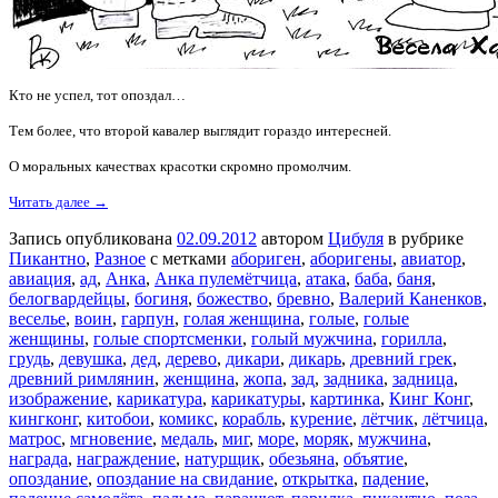
Кто не успел, тот опоздал…
Тем более, что второй кавалер выглядит гораздо интересней.
О моральных качествах красотки скромно промолчим.
Читать далее →
Запись опубликована
02.09.2012
автором
Цибуля
в рубрике
Пикантно
,
Разное
с метками
абориген
,
аборигены
,
авиатор
,
авиация
,
ад
,
Анка
,
Анка пулемётчица
,
атака
,
баба
,
баня
,
белогвардейцы
,
богиня
,
божество
,
бревно
,
Валерий Каненков
,
веселье
,
воин
,
гарпун
,
голая женщина
,
голые
,
голые
женщины
,
голые спортсменки
,
голый мужчина
,
горилла
,
грудь
,
девушка
,
дед
,
дерево
,
дикари
,
дикарь
,
древний грек
,
древний римлянин
,
женщина
,
жопа
,
зад
,
задника
,
задница
,
изображение
,
карикатура
,
карикатуры
,
картинка
,
Кинг Конг
,
кингконг
,
китобои
,
комикс
,
корабль
,
курение
,
лётчик
,
лётчица
,
матрос
,
мгновение
,
медаль
,
миг
,
море
,
моряк
,
мужчина
,
награда
,
награждение
,
натурщик
,
обезьяна
,
объятие
,
опоздание
,
опоздание на свидание
,
открытка
,
падение
,