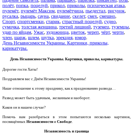
падение самолёта
,
пальма
,
парашют
,
парилка
,
пикантно
,
поза
,
полёт
,
попка
,
поцелуй
,
прикол
,
приколы
,
психическая атака
,
пулемёт
,
пулемёт Максим
,
пулемётчица
,
пьедестал
,
рисунок
,
русалка
,
рыцарь
,
сауна
,
свидание
,
скелет
,
смех
,
смешно
,
Спорт
,
спортсменки
,
старик
,
страстный поцелуй
,
судно
,
сумочка
,
толстая женщина
,
третий лишний
,
туземец
,
туземцы
,
удар по яйцам
,
Ужас
,
художница
,
цветок
,
череп
,
чёрт
,
черти
,
член
,
шарж
,
шлем
,
шутка
,
эрекция
,
юмор
.
День Независимости Украины. Картинки, приколы,
карикатуры.
День Независимости Украины. Картинки, приколы, карикатуры.
Дорогие гости Хаты!
Поздравляем вас с Днём Независимости Украины!
Наше отношение к этому празднику, как к празднованию развода…
Развод может быть удачным, желанным и наоборот.
Каков он в нашем случае?
Помочь нам разобраться в этом попытаются несколько картинок,
посвящённых
Независимости
и
Свободе
.
Независимость и граница