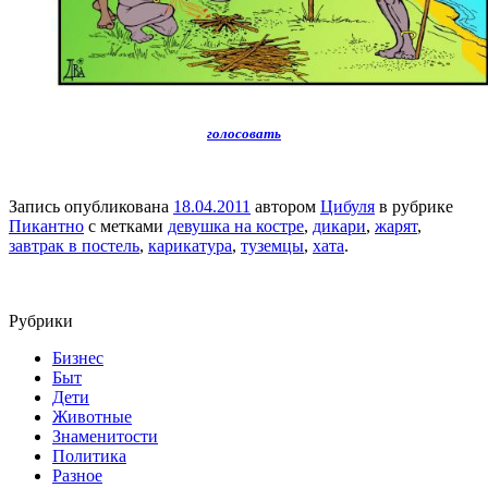
голосовать
Запись опубликована
18.04.2011
автором
Цибуля
в рубрике
Пикантно
с метками
девушка на костре
,
дикари
,
жарят
,
завтрак в постель
,
карикатура
,
туземцы
,
хата
.
Рубрики
Бизнес
Быт
Дети
Животные
Знаменитости
Политика
Разное