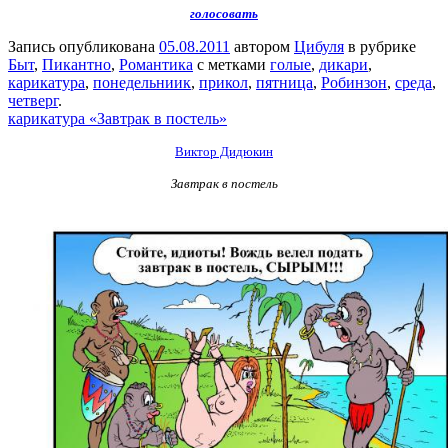
голосовать
Запись опубликована
05.08.2011
автором
Цибуля
в рубрике
Быт
,
Пикантно
,
Романтика
с метками
голые
,
дикари
,
карикатура
,
понедельниик
,
прикол
,
пятница
,
Робинзон
,
среда
,
четверг
.
карикатура «Завтрак в постель»
Виктор Дидюкин
Завтрак в постель