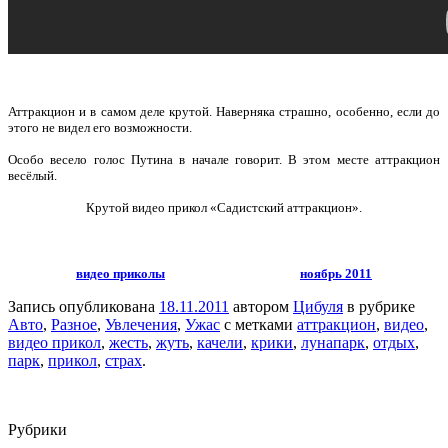
Аттракцион и в самом деле крутой. Наверняка страшно, особенно, если до
этого не видел его возможности.
Особо весело голос Путина в начале говорит. В этом месте аттракцион
весёлый.
Крутой видео прикол «Садистский аттракцион».
видео приколы
ноябрь 2011
Запись опубликована
18.11.2011
автором
Цибуля
в рубрике
Авто
,
Разное
,
Увлечения
,
Ужас
с метками
аттракцион
,
видео
,
видео прикол
,
жесть
,
жуть
,
качели
,
крики
,
лунапарк
,
отдых
,
парк
,
прикол
,
страх
.
Рубрики