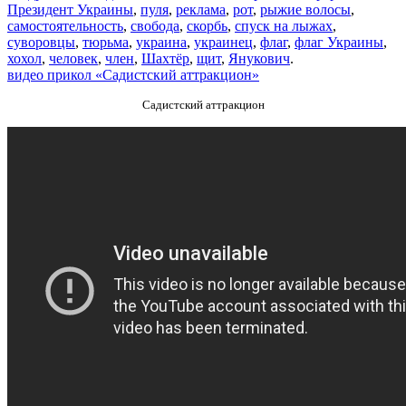
Президент Украины
,
пуля
,
реклама
,
рот
,
рыжие волосы
,
самостоятельность
,
свобода
,
скорбь
,
спуск на лыжах
,
суворовцы
,
тюрьма
,
украина
,
украинец
,
флаг
,
флаг Украины
,
хохол
,
человек
,
член
,
Шахтёр
,
щит
,
Янукович
.
видео прикол «Садистский аттракцион»
Садистский аттракцион