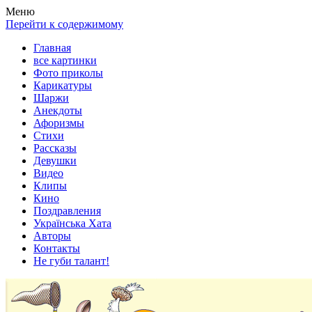
Весела хата — прикольные картинки, смешные истории,
Покажем всем ваши фото приколы, карикатуры, шаржи, стихи,
Меню
клипы!
рассказы, видео и песни!
Перейти к содержимому
Главная
все картинки
Фото приколы
Карикатуры
Шаржи
Анекдоты
Афоризмы
Стихи
Рассказы
Девушки
Видео
Клипы
Кино
Поздравления
Українська Хата
Авторы
Контакты
Не губи талант!