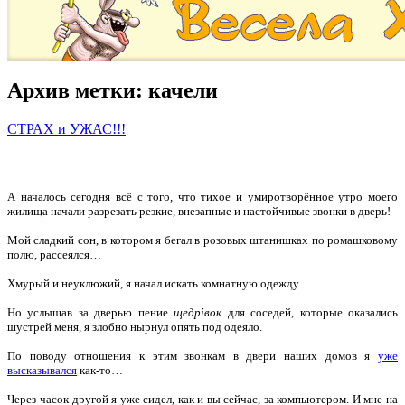
Архив метки:
качели
СТРАХ и УЖАС!!!
А началось сегодня всё с того, что тихое и умиротворённое утро моего
жилища начали разрезать резкие, внезапные и настойчивые звонки в дверь!
Мой сладкий сон, в котором я бегал в розовых штанишках по ромашковому
полю, рассеялся…
Хмурый и неуклюжий, я начал искать комнатную одежду…
Но услышав за дверью пение
щедрівок
для соседей, которые оказались
шустрей меня, я злобно нырнул опять под одеяло.
По поводу отношения к этим звонкам в двери наших домов я
уже
высказывался
как-то…
Через часок-другой я уже сидел, как и вы сейчас, за компьютером. И мне на