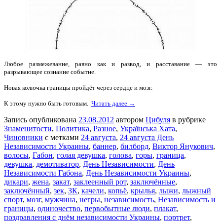
Любое размежевание, равно как и развод, и расставание — это
разрывающее сознание событие.
Новая колючка границы пройдёт через сердце и мозг.
К этому нужно быть готовым.
Читать далее →
Запись опубликована
23.08.2012
автором
Цибуля
в рубрике
Знаменитости
,
Политика
,
Разное
,
Українська Хата
,
Чиновники
с метками
24 августа
,
24 августа День
Независимости Украины
,
баннер
,
билборд
,
Виктор Янукович
,
волосы
,
Габон
,
голая девушка
,
голова
,
горы
,
граница
,
девушка
,
демотиватор
,
День Независимости
,
День
Независимости Габона
,
День Независимости Украины
,
дикари
,
жена
,
закат
,
заклеенный рот
,
заключённые
,
заключённый
,
зек
,
ЗК
,
качели
,
копьё
,
крылья
,
лыжи
,
лыжный
спорт
,
мозг
,
мужчина
,
негры
,
независимость
,
Независимость и
границы
,
одиночество
,
первобытные люди
,
плакат
,
поздравления с днём независимости Украины
,
портрет
,