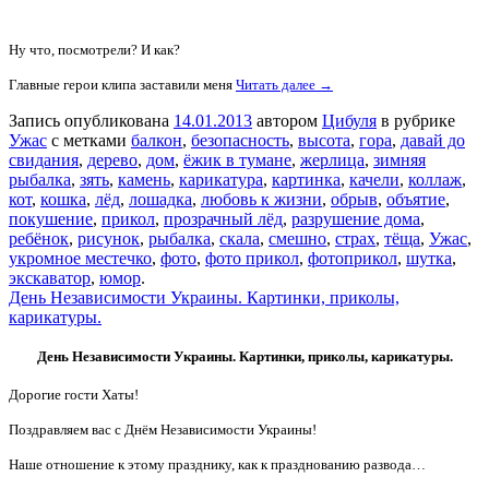
Ну что, посмотрели? И как?
Главные герои клипа заставили меня
Читать далее →
Запись опубликована
14.01.2013
автором
Цибуля
в рубрике
Ужас
с метками
балкон
,
безопасность
,
высота
,
гора
,
давай до
свидания
,
дерево
,
дом
,
ёжик в тумане
,
жерлица
,
зимняя
рыбалка
,
зять
,
камень
,
карикатура
,
картинка
,
качели
,
коллаж
,
кот
,
кошка
,
лёд
,
лошадка
,
любовь к жизни
,
обрыв
,
объятие
,
покушение
,
прикол
,
прозрачный лёд
,
разрушение дома
,
ребёнок
,
рисунок
,
рыбалка
,
скала
,
смешно
,
страх
,
тёща
,
Ужас
,
укромное местечко
,
фото
,
фото прикол
,
фотоприкол
,
шутка
,
экскаватор
,
юмор
.
День Независимости Украины. Картинки, приколы,
карикатуры.
День Независимости Украины. Картинки, приколы, карикатуры.
Дорогие гости Хаты!
Поздравляем вас с Днём Независимости Украины!
Наше отношение к этому празднику, как к празднованию развода…