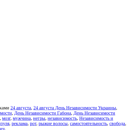
тками
24 августа
,
24 августа День Независимости Украины
,
имости
,
День Независимости Габона
,
День Независимости
,
мозг
,
мужчина
,
негры
,
независимость
,
Независимость и
,
пуля
,
реклама
,
рот
,
рыжие волосы
,
самостоятельность
,
свобода
,
ич
.