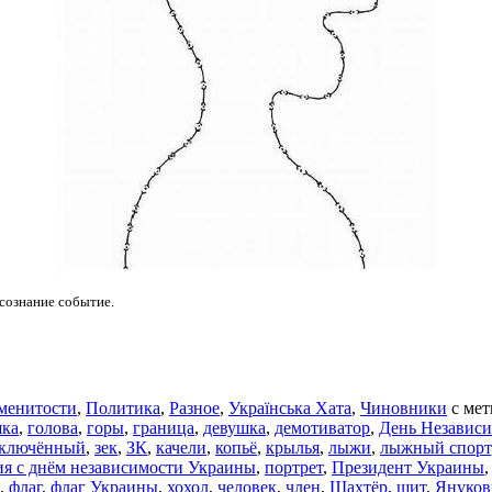
 сознание событие.
менитости
,
Политика
,
Разное
,
Українська Хата
,
Чиновники
с ме
шка
,
голова
,
горы
,
граница
,
девушка
,
демотиватор
,
День Независ
аключённый
,
зек
,
ЗК
,
качели
,
копьё
,
крылья
,
лыжи
,
лыжный спорт
ия с днём независимости Украины
,
портрет
,
Президент Украины
,
флаг
,
флаг Украины
,
хохол
,
человек
,
член
,
Шахтёр
,
щит
,
Януков