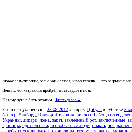
Любое размежевание, равно как и развод, и расставание — это разрывающее
Новая колючка границы пройдёт через сердце и мозг.
К этому нужно быть готовым.
Читать далее →
Запись опубликована
23.08.2012
автором
Цибуля
в рубрике
Зна
баннер
,
билборд
,
Виктор Янукович
,
волосы
,
Габон
,
голая деву
Украины
,
дикари
,
жена
,
закат
,
заклеенный рот
,
заключённые
,
з
границы
,
одиночество
,
первобытные люди
,
плакат
,
поздравлен
скорбь
,
спуск на лыжах
,
суворовцы
,
тюрьма
,
украина
,
украинец