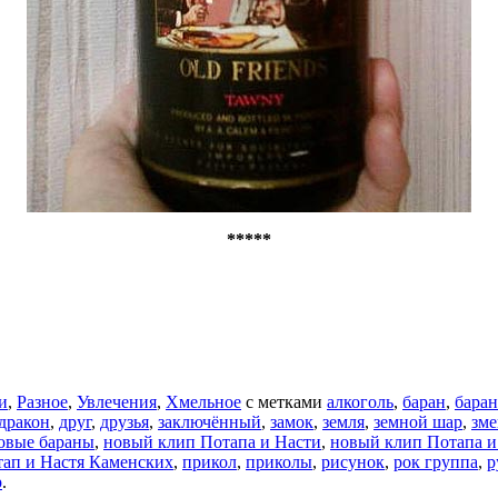
*****
и
,
Разное
,
Увлечения
,
Хмельное
с метками
алкоголь
,
баран
,
баран
дракон
,
друг
,
друзья
,
заключённый
,
замок
,
земля
,
земной шар
,
зме
овые бараны
,
новый клип Потапа и Насти
,
новый клип Потапа и
ап и Настя Каменских
,
прикол
,
приколы
,
рисунок
,
рок группа
,
р
р
.