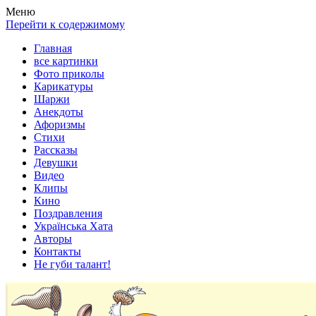
Весела хата — прикольные картинки, смешные истории, клипы
Покажем всем ваши фото приколы, карикатуры, шаржи, стихи, 
Меню
Перейти к содержимому
Главная
все картинки
Фото приколы
Карикатуры
Шаржи
Анекдоты
Афоризмы
Стихи
Рассказы
Девушки
Видео
Клипы
Кино
Поздравления
Українська Хата
Авторы
Контакты
Не губи талант!