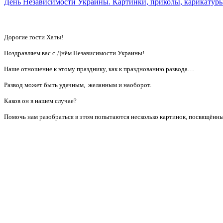
День Независимости Украины. Картинки, приколы, карикатуры
Дорогие гости Хаты!
Поздравляем вас с Днём Независимости Украины!
Наше отношение к этому празднику, как к празднованию развода…
Развод может быть удачным, желанным и наоборот.
Каков он в нашем случае?
Помочь нам разобраться в этом попытаются несколько картинок, посвящённ