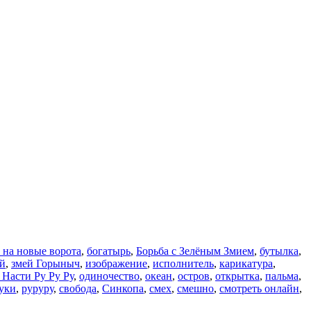
 на новые ворота
,
богатырь
,
Борьба с Зелёным Змием
,
бутылка
,
й
,
змей Горыныч
,
изображение
,
исполнитель
,
карикатура
,
 Насти Ру Ру Ру
,
одиночество
,
океан
,
остров
,
открытка
,
пальма
,
уки
,
руруру
,
свобода
,
Синкопа
,
смех
,
смешно
,
смотреть онлайн
,