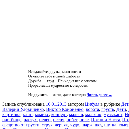
Не сдавайте, друзья, меня оптом
Откажите себе в своей слабости
Дружба — труд…Приходит все с опытом
Прорастаешь мудростью к старости.
Не дружить — легко, даже выгодно
Читать далее →
Запись опубликована
16.01.2013
автором
Цибуля
в рубрике
Дет
Валерий Удовиченко
,
Виктор Кононенко
,
ворота
,
грусть
,
Дети
,
картинка
,
клип
,
комикс
,
концерт
,
малыш
,
мальчик
,
музыкант
,
Н
пастбище
,
пастух
,
певец
,
песня
,
побег
,
поле
,
Потап и Настя
,
Пот
средство от грусти
,
струя
,
червяк
,
чудо
,
шарж
,
шоу
,
шутка
,
юмо