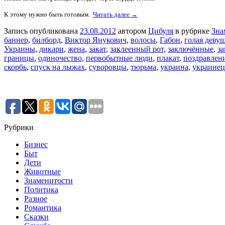
К этому нужно быть готовым.
Читать далее →
Запись опубликована
23.08.2012
автором
Цибуля
в рубрике
Зна
баннер
,
билборд
,
Виктор Янукович
,
волосы
,
Габон
,
голая деву
Украины
,
дикари
,
жена
,
закат
,
заклеенный рот
,
заключённые
,
з
границы
,
одиночество
,
первобытные люди
,
плакат
,
поздравлен
скорбь
,
спуск на лыжах
,
суворовцы
,
тюрьма
,
украина
,
украинец
Рубрики
Бизнес
Быт
Дети
Животные
Знаменитости
Политика
Разное
Романтика
Сказки