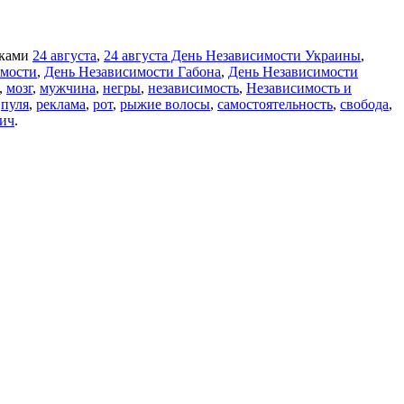
тками
24 августа
,
24 августа День Независимости Украины
,
имости
,
День Независимости Габона
,
День Независимости
,
мозг
,
мужчина
,
негры
,
независимость
,
Независимость и
,
пуля
,
реклама
,
рот
,
рыжие волосы
,
самостоятельность
,
свобода
,
ич
.