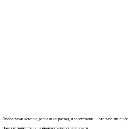
Любое размежевание, равно как и развод, и расставание — это разрывающее
Новая колючка границы пройдёт через сердце и мозг.