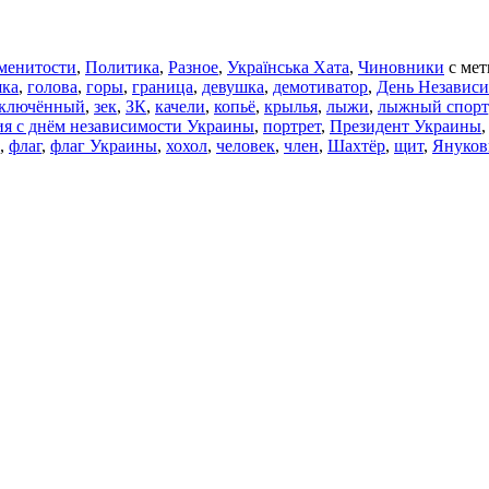
менитости
,
Политика
,
Разное
,
Українська Хата
,
Чиновники
с ме
шка
,
голова
,
горы
,
граница
,
девушка
,
демотиватор
,
День Независ
аключённый
,
зек
,
ЗК
,
качели
,
копьё
,
крылья
,
лыжи
,
лыжный спорт
ия с днём независимости Украины
,
портрет
,
Президент Украины
,
флаг
,
флаг Украины
,
хохол
,
человек
,
член
,
Шахтёр
,
щит
,
Януков