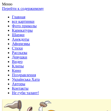
Весела хата — прикольные картинки, смешные истории, клипы
Покажем всем ваши фото приколы, карикатуры, шаржи, стихи, 
Меню
Перейти к содержимому
Главная
все картинки
Фото приколы
Карикатуры
Шаржи
Анекдоты
Афоризмы
Стихи
Рассказы
Девушки
Видео
Клипы
Кино
Поздравления
Українська Хата
Авторы
Контакты
Не губи талант!