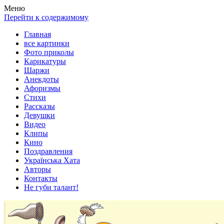
Весела хата — прикольные картинки, смешные истории,
Покажем всем ваши фото приколы, карикатуры, шаржи, стихи,
Меню
клипы!
рассказы, видео и песни!
Перейти к содержимому
Главная
все картинки
Фото приколы
Карикатуры
Шаржи
Анекдоты
Афоризмы
Стихи
Рассказы
Девушки
Видео
Клипы
Кино
Поздравления
Українська Хата
Авторы
Контакты
Не губи талант!