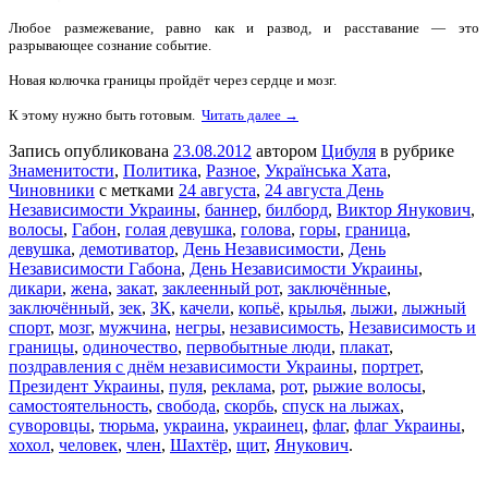
Любое размежевание, равно как и развод, и расставание — это
разрывающее сознание событие.
Новая колючка границы пройдёт через сердце и мозг.
К этому нужно быть готовым.
Читать далее →
Запись опубликована
23.08.2012
автором
Цибуля
в рубрике
Знаменитости
,
Политика
,
Разное
,
Українська Хата
,
Чиновники
с метками
24 августа
,
24 августа День
Независимости Украины
,
баннер
,
билборд
,
Виктор Янукович
,
волосы
,
Габон
,
голая девушка
,
голова
,
горы
,
граница
,
девушка
,
демотиватор
,
День Независимости
,
День
Независимости Габона
,
День Независимости Украины
,
дикари
,
жена
,
закат
,
заклеенный рот
,
заключённые
,
заключённый
,
зек
,
ЗК
,
качели
,
копьё
,
крылья
,
лыжи
,
лыжный
спорт
,
мозг
,
мужчина
,
негры
,
независимость
,
Независимость и
границы
,
одиночество
,
первобытные люди
,
плакат
,
поздравления с днём независимости Украины
,
портрет
,
Президент Украины
,
пуля
,
реклама
,
рот
,
рыжие волосы
,
самостоятельность
,
свобода
,
скорбь
,
спуск на лыжах
,
суворовцы
,
тюрьма
,
украина
,
украинец
,
флаг
,
флаг Украины
,
хохол
,
человек
,
член
,
Шахтёр
,
щит
,
Янукович
.