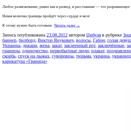
Любое размежевание, равно как и развод, и расставание — это разрывающее
Новая колючка границы пройдёт через сердце и мозг.
К этому нужно быть готовым.
Читать далее →
Запись опубликована
23.08.2012
автором
Цибуля
в рубрике
Зна
баннер
,
билборд
,
Виктор Янукович
,
волосы
,
Габон
,
голая деву
Украины
,
дикари
,
жена
,
закат
,
заклеенный рот
,
заключённые
,
з
границы
,
одиночество
,
первобытные люди
,
плакат
,
поздравлен
скорбь
,
спуск на лыжах
,
суворовцы
,
тюрьма
,
украина
,
украинец
карикатура «Граница»