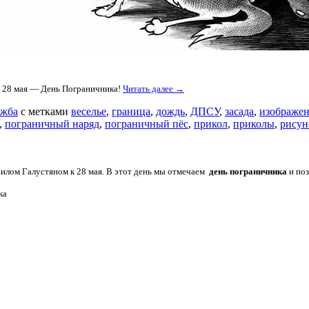
! 28 мая — День Пограничника!
Читать далее →
жба
с метками
веселье
,
граница
,
дождь
,
ДПСУ
,
засада
,
изображе
,
пограничный наряд
,
пограничный пёс
,
прикол
,
приколы
,
рисун
аилом Галустяном к 28 мая. В этот день мы отмечаем
день пограничника
и поз
ка