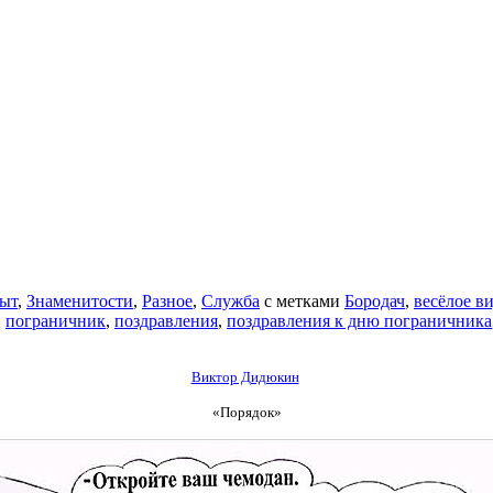
ыт
,
Знаменитости
,
Разное
,
Служба
с метками
Бородач
,
весёлое в
,
пограничник
,
поздравления
,
поздравления к дню пограничника
Виктор Дидюкин
«Порядок»