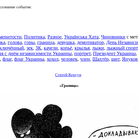
 сознание событие.
менитости
,
Политика
,
Разное
,
Українська Хата
,
Чиновники
с ме
шка
,
голова
,
горы
,
граница
,
девушка
,
демотиватор
,
День Независ
аключённый
,
зек
,
ЗК
,
качели
,
копьё
,
крылья
,
лыжи
,
лыжный спорт
ия с днём независимости Украины
,
портрет
,
Президент Украины
,
флаг
,
флаг Украины
,
хохол
,
человек
,
член
,
Шахтёр
,
щит
,
Януков
Сергей Корсун
«Граница»