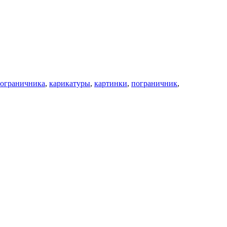
пограничника
,
карикатуры
,
картинки
,
пограничник
,