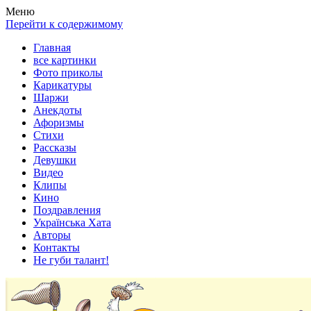
Весела хата — прикольные картинки, смешные истории, клипы
Покажем всем ваши фото приколы, карикатуры, шаржи, стихи, 
Меню
Перейти к содержимому
Главная
все картинки
Фото приколы
Карикатуры
Шаржи
Анекдоты
Афоризмы
Стихи
Рассказы
Девушки
Видео
Клипы
Кино
Поздравления
Українська Хата
Авторы
Контакты
Не губи талант!