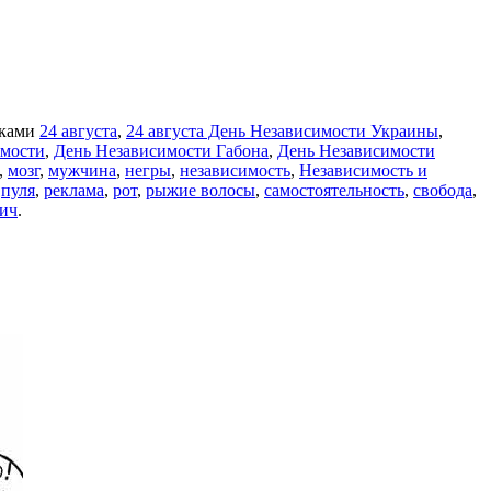
тками
24 августа
,
24 августа День Независимости Украины
,
имости
,
День Независимости Габона
,
День Независимости
,
мозг
,
мужчина
,
негры
,
независимость
,
Независимость и
,
пуля
,
реклама
,
рот
,
рыжие волосы
,
самостоятельность
,
свобода
,
ич
.