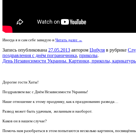
Иногда я и сам себе завидую и
Читать далее →
Запись опубликована
27.05.2013
автором
Цибуля
в рубрике
Слу
поздравления с днём пограничника
,
приколы
.
День Независимости Украины. Картинки, приколы, карикатуры
Дорогие гости Хаты!
Поздравляем вас с Днём Независимости Украины!
Наше отношение к этому празднику, как к празднованию развода…
Развод может быть удачным, желанным и наоборот.
Каков он в нашем случае?
Помочь нам разобраться в этом попытаются несколько картинок, посвящённ