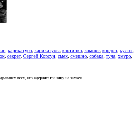
ние
,
карикатура
,
карикатуры
,
картинка
,
комикс
,
кордон
,
кусты
,
ок
,
секрет
,
Сергей Корсун
,
смех
,
смешно
,
собака
,
туча
,
хмуро
,
дравляем всех, кто «держит границу на замке».