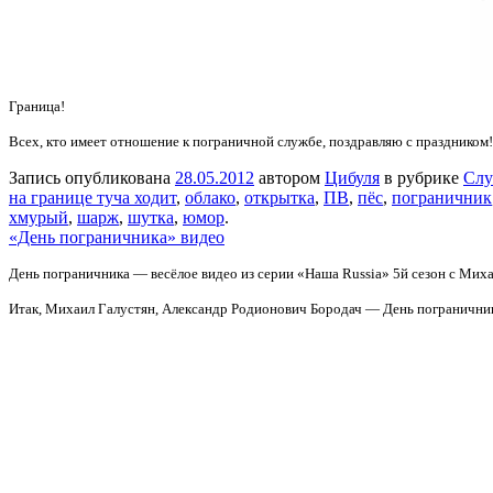
Граница!
Всех, кто имеет отношение к пограничной службе, поздравляю с праздником
Запись опубликована
28.05.2012
автором
Цибуля
в рубрике
Слу
на границе туча ходит
,
облако
,
открытка
,
ПВ
,
пёс
,
пограничник
хмурый
,
шарж
,
шутка
,
юмор
.
«День пограничника» видео
День пограничника — весёлое видео из серии «Наша Russia» 5й сезон с Мих
Итак, Михаил Галустян, Александр Родионович Бородач — День погранични