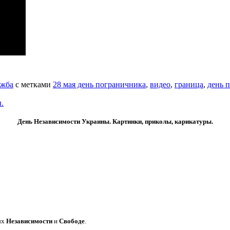
жба
с метками
28 мая день пограничника
,
видео
,
граница
,
день 
.
День Независимости Украины. Картинки, приколы, карикатуры.
ых
Независимости
и
Свободе
.