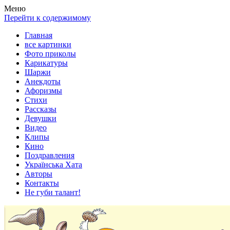
Весела хата — прикольные картинки, смешные истории,
Покажем всем ваши фото приколы, карикатуры, шаржи, стихи,
Меню
клипы!
рассказы, видео и песни!
Перейти к содержимому
Главная
все картинки
Фото приколы
Карикатуры
Шаржи
Анекдоты
Афоризмы
Стихи
Рассказы
Девушки
Видео
Клипы
Кино
Поздравления
Українська Хата
Авторы
Контакты
Не губи талант!