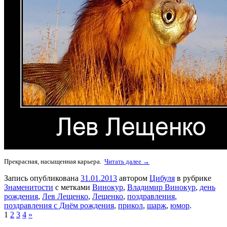
Прекрасная, насыщенная карьера.
Читать далее →
Запись опубликована
31.01.2013
автором
Цибуля
в рубрике
Знаменитости
с метками
Винокур
,
Владимир Винокур
,
день
рождения
,
Лев Лещенко
,
Лещенко
,
поздравления
,
поздравления с Днём рождения
,
прикол
,
шарж
,
юмор
.
1
2
3
4
»