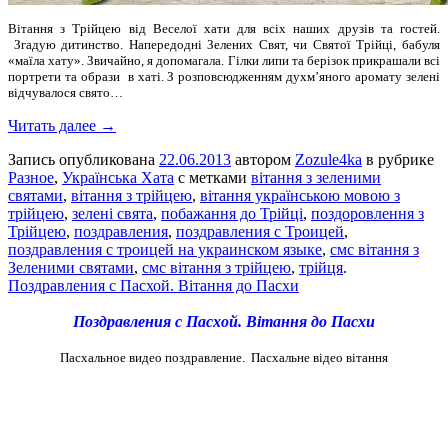
Вітання з Трійцею від Веселої хати для всіх наших друзів та гостей.
Згадую дитинство. Напередодні Зелених Свят, чи Святої Трійці, бабуля
«маїла хату». Звичайно, я допомагала. Гілки липи та берізок прикрашали всі
портрети та образи в хаті. З розповсюдженням духм’яного аромату зелені
відчувалося свято…
Читать далее →
Запись опубликована
22.06.2013
автором
Zozule4ka
в рубрике
Разное
,
Українська Хата
с метками
вітання з зеленими
святами
,
вітання з трійцею
,
вітання українською мовою з
трійцею
,
зелені свята
,
побажання до Трійці
,
поздоровлення з
Трійцею
,
поздравления
,
поздравления с Троицей
,
поздравления с троицей на украинском языке
,
смс вітання з
Зеленими святами
,
смс вітання з трійцею
,
трійця
.
Поздравления с Пасхой. Вітання до Пасхи
Поздравления с Пасхой. Вітання до Пасхи
Пасхальное видео поздравление. Пасхальне відео вітання