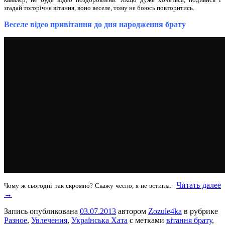
згадай тогорічне вітання, воно веселе, тому не боюсь повторитись.
Веселе відео привітання до дня народження брату
Читать далее
Чому ж сьогодні так скромно? Скажу чесно, я не встигла.
→
Запись опубликована
03.07.2013
автором
Zozule4ka
в рубрике
Разное
,
Увлечения
,
Українська Хата
с метками
вітання брату
,