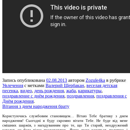
Запись опубликована
02.08.2013
автором
Zozule4ka
в рубрике
Увлечения
с метками
Валерий Щербакан
,
веселая детская
песенка
,
видео
,
день рождения
,
жаба
,
карикатуры
,
поздравление с днём рождения
,
поздравления
,
поздравления с
Днём рождения
.
Вітання з днем народження брату
Користуючись службовим становищем… Вітаю Тебе братику з днем
народження! Сьогодні я буду скромно вітати Тебе. Не буде від мене
смішних шаржів, з нагадуванням про те, що Ти старий, неодружений
кавалєр, не буде відео поздоровлень. Якщо дуже хочеться, подивись і