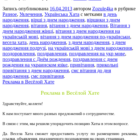
Запись опубликована
16.04.2013
автором
Zozule4ka
в рубрике
Разное
,
Увлечения
,
Українська Хата
с метками
в день
народження
,
вірші з днем народження
,
віршики з днем
народження
,
вітання
,
вітання з днем народження
,
Вітання з
днем народження жінці
,
вітання з днем народження на
українській мові
,
вітання з днем народження по-українськи
,
весела хата
,
день народження
,
з днем народження
,
з днем
народження подрузі
,
на українській мові з днем народження
,
поздоровлення
,
поздравления
,
поздравления на укр мове
,
поздравления с Днём рождения
,
поздравления с днем
рождения на украинском язіке
,
привітання
,
прикольні
привітання з днем народження
,
смс вітання до дня
народження
,
смс привітання
.
Реклама в Весёлой Хате
Реклама в Весёлой Хате
Здравствуйте, коллеги!
К нам поступает много разных предложений о сотрудничестве.
В связи с этим, мы решили упорядочить позицию Хаты в этом вопросе.
Да. Весела Хата сможет предоставить услугу по размещению рекламы,
ссылки, объявления, праздничного поздравления на своих страницах.