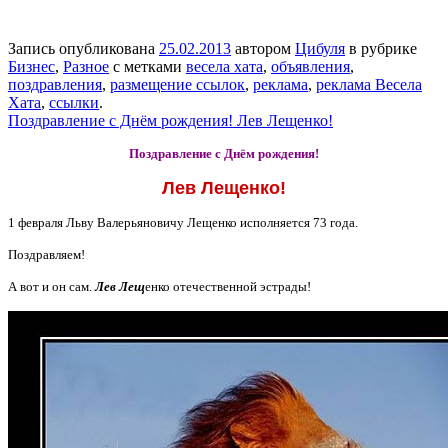
Запись опубликована
25.02.2013
автором
Цибуля
в рубрике
Бизнес
,
Разное
с метками
весела хата
,
объявления
,
поздравления
,
размещение ссылок
,
реклама
,
реклама Весела
Хата
,
ссылки
.
Поздравление с Днём рождения! Лев Лещенко!
Поздравление с Днём рождения!
Лев Лещенко!
1 февраля Льву Валерьяновичу Лещенко исполняется 73 года.
Поздравляем!
А вот и он сам.
Лев
Лещ
енко отечественной эстрады!