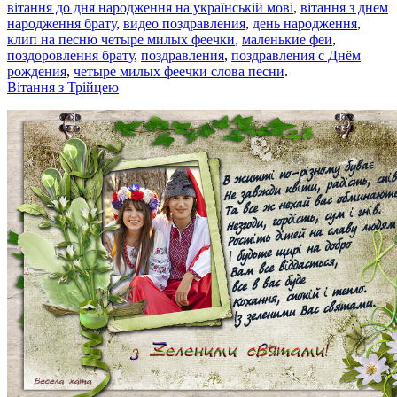
вітання до дня народження на українській мові
,
вітання з днем
народження брату
,
видео поздравления
,
день народження
,
клип на песню четыре милых феечки
,
маленькие феи
,
поздоровлення брату
,
поздравления
,
поздравления с Днём
рождения
,
четыре милых феечки слова песни
.
Вітання з Трійцею