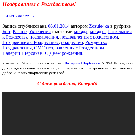
Поздравляем с Рождеством!
Читать далее →
Запись опубликована
06.01.2014
автором
Zozule4ka
в рубрике
Быт
,
Разное
,
Увлечения
с метками
коляда
,
колядка
,
Пожелания
к Рождеству
,
поздравления
,
поздравления с рождеством
,
Поздравляем с Рождеством
,
рождество
,
Рождество
Поздравления
,
СМС поздравления с Рождеством
.
Валерий Щербакан, С Днём рождения!
2 августа 1969 г. появился на свет
Валерий Щербакан
. УРРА! По случаю
дня рождения наше весёлое видео поздравление с искренними пожеланиями
добра и новых творческих успехов!
С днём рождения, Валерий!