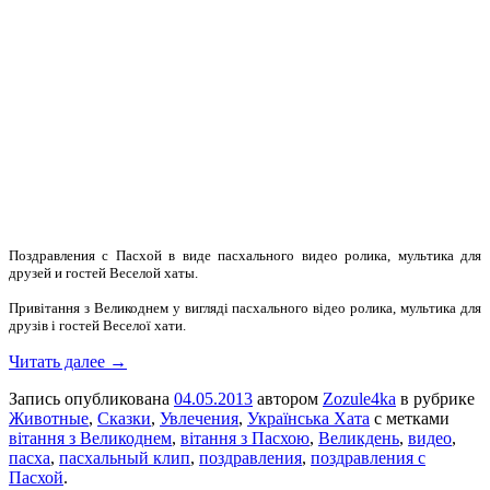
Поздравления с Пасхой в виде пасхального видео ролика, мультика для
друзей и гостей Веселой хаты.
Привітання з Великоднем у вигляді пасхального відео ролика, мультика для
друзів і гостей Веселої хати.
Читать далее →
Запись опубликована
04.05.2013
автором
Zozule4ka
в рубрике
Животные
,
Сказки
,
Увлечения
,
Українська Хата
с метками
вітання з Великоднем
,
вітання з Пасхою
,
Великдень
,
видео
,
пасха
,
пасхальный клип
,
поздравления
,
поздравления с
Пасхой
.